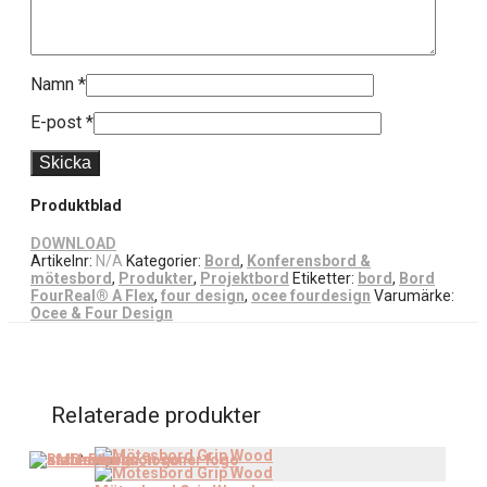
Namn
*
E-post
*
Produktblad
DOWNLOAD
Artikelnr:
N/A
Kategorier:
Bord
,
Konferensbord &
mötesbord
,
Produkter
,
Projektbord
Etiketter:
bord
,
Bord
FourReal® A Flex
,
four design
,
ocee fourdesign
Varumärke:
Ocee & Four Design
Relaterade produkter