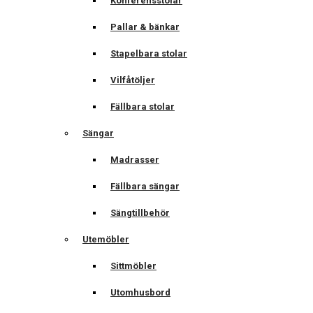
Konferensstolar
Pallar & bänkar
Stapelbara stolar
Vilfåtöljer
Fällbara stolar
Sängar
Madrasser
Fällbara sängar
Sängtillbehör
Utemöbler
Sittmöbler
Utomhusbord