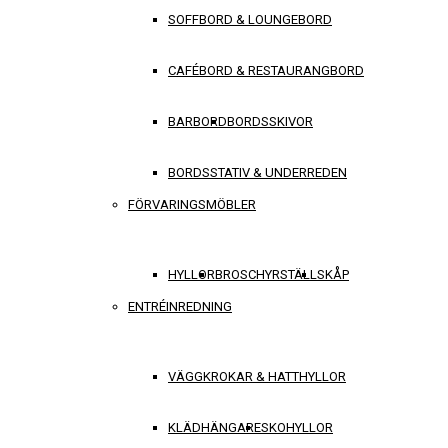
SOFFBORD & LOUNGEBORD
CAFÉBORD & RESTAURANGBORD
BARBORD
BORDSSKIVOR
BORDSSTATIV & UNDERREDEN
FÖRVARINGSMÖBLER
HYLLOR
BROSCHYRSTÄLL
SKÅP
ENTRÉINREDNING
VÄGGKROKAR & HATTHYLLOR
KLÄDHÄNGARE
SKOHYLLOR