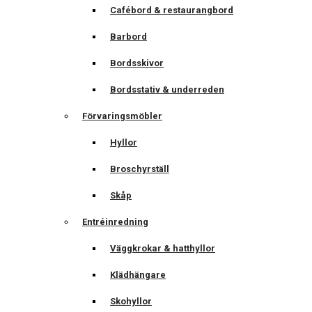
Cafébord & restaurangbord
Barbord
Bordsskivor
Bordsstativ & underreden
Förvaringsmöbler
Hyllor
Broschyrställ
Skåp
Entréinredning
Väggkrokar & hatthyllor
Klädhängare
Skohyllor