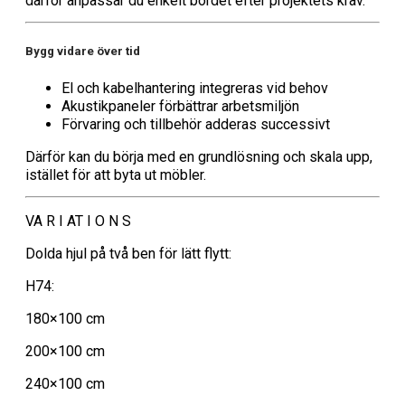
därför anpassar du enkelt bordet efter projektets krav.
Bygg vidare över tid
El och kabelhantering integreras vid behov
Akustikpaneler förbättrar arbetsmiljön
Förvaring och tillbehör adderas successivt
Därför kan du börja med en grundlösning och skala upp,
istället för att byta ut möbler.
VA R I AT I O N S
Dolda hjul på två ben för lätt flytt:
H74:
180×100 cm
200×100 cm
240×100 cm