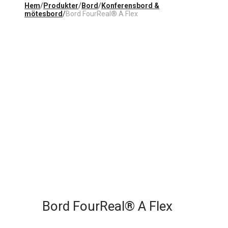
Hem
/
Produkter
/
Bord
/
Konferensbord &
mötesbord
/
Bord FourReal® A Flex
Bord FourReal® A Flex