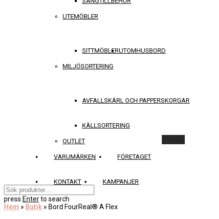
SÄNGTILLBEHÖR
UTEMÖBLER
SITTMÖBLER
UTOMHUSBORD
MILJÖSORTERING
AVFALLSKÄRL OCH PAPPERSKORGAR
KÄLLSORTERING
Rensa
OUTLET
VARUMÄRKEN
FÖRETAGET
KONTAKT
KAMPANJER
press
Enter
to search
Hem
»
Butik
»
Bord FourReal® A Flex