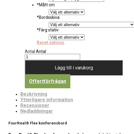
*
Mått cm
*
Bordsskiva
*
Färg stativ
Reset options
Antal
Antal
Lägg till i varukorg
Offertförfrågan
Beskrivning
Ytterligare information
Recensioner
Nedladdningar
FourReal® Flex konferensbord