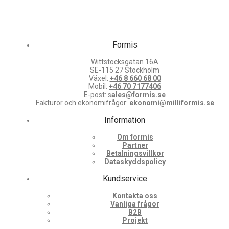
Formis
Wittstocksgatan 16A
SE-115 27 Stockholm
Växel:
+46 8 660 68 00
Mobil:
+46 70 7177406
E-post: s
ales@formis.se
Fakturor och ekonomifrågor:
ekonomi@milliformis.se
Information
Om formis
Partner
Betalningsvillkor
Dataskyddspolicy
Kundservice
Kontakta oss
Vanliga frågor
B2B
Projekt