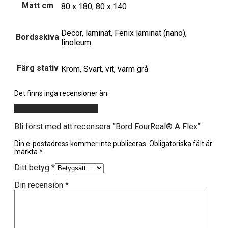
Mått cm
80 x 180, 80 x 140
Decor, laminat, Fenix laminat (nano),
Bordsskiva
linoleum
Färg stativ
Krom, Svart, vit, varm grå
Det finns inga recensioner än.
Lägg till en recension
Bli först med att recensera ”Bord FourReal® A Flex”
Din e-postadress kommer inte publiceras.
Obligatoriska fält är
märkta
*
Ditt betyg
*
Din recension
*