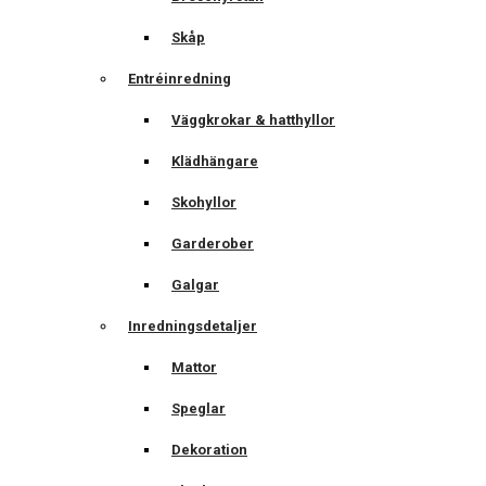
Skåp
Entréinredning
Väggkrokar & hatthyllor
Klädhängare
Skohyllor
Garderober
Galgar
Inredningsdetaljer
Mattor
Speglar
Dekoration