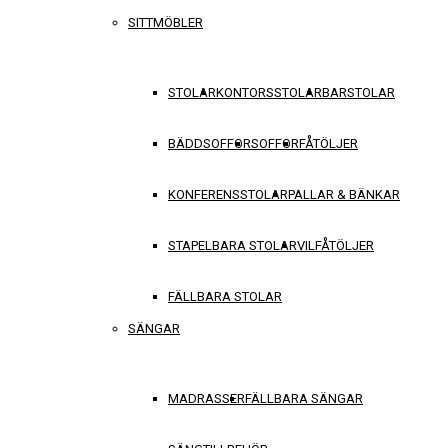
SITTMÖBLER
STOLAR
KONTORSSTOLAR
BARSTOLAR
BÄDDSOFFOR
SOFFOR
FÅTÖLJER
KONFERENSSTOLAR
PALLAR & BÄNKAR
STAPELBARA STOLAR
VILFÅTÖLJER
FÄLLBARA STOLAR
SÄNGAR
MADRASSER
FÄLLBARA SÄNGAR