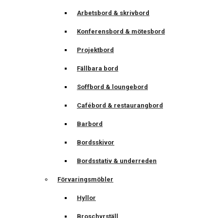
Arbetsbord & skrivbord
Konferensbord & mötesbord
Projektbord
Fällbara bord
Soffbord & loungebord
Cafébord & restaurangbord
Barbord
Bordsskivor
Bordsstativ & underreden
Förvaringsmöbler
Hyllor
Broschyrställ