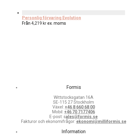
Personlig förvaring Evolution
Från
4,219
kr
ex. moms
Formis
Wittstocksgatan 16A
SE-115 27 Stockholm
Växel:
+46 8 660 68 00
Mobil:
+46 70 7177406
E-post: s
ales@formis.se
Fakturor och ekonomifrågor:
ekonomi@milliformis.se
Information