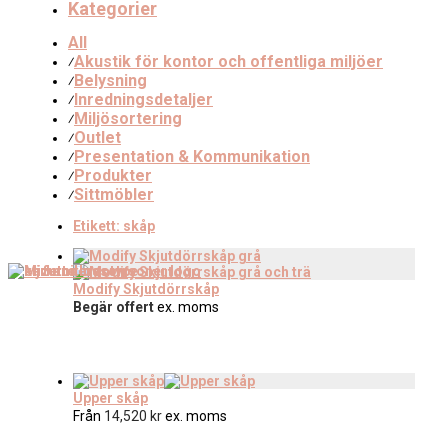
Kategorier
All
Akustik för kontor och offentliga miljöer
⁄
Belysning
⁄
Inredningsdetaljer
⁄
Miljösortering
⁄
Outlet
⁄
Presentation & Kommunikation
⁄
Produkter
⁄
Sittmöbler
⁄
Etikett:
skåp
Modify Skjutdörrskåp
Begär offert
ex. moms
Upper skåp
Från
14,520
kr
ex. moms