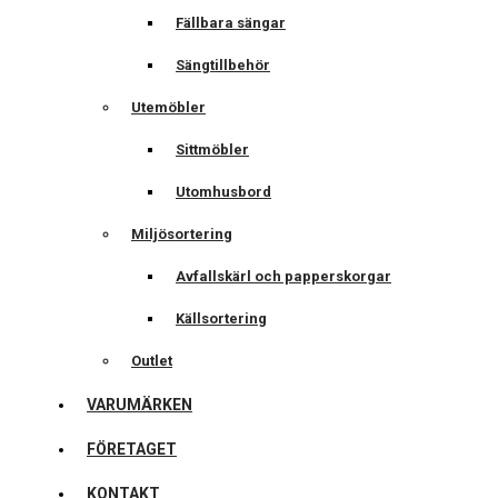
Fällbara sängar
Sängtillbehör
Utemöbler
Sittmöbler
Utomhusbord
Miljösortering
Avfallskärl och papperskorgar
Källsortering
Outlet
VARUMÄRKEN
FÖRETAGET
KONTAKT