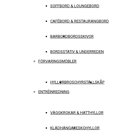
SOFFBORD & LOUNGEBORD
CAFÉBORD & RESTAURANGBORD
BARBORD
BORDSSKIVOR
BORDSSTATIV & UNDERREDEN
FÖRVARINGSMÖBLER
HYLLOR
BROSCHYRSTÄLL
SKÅP
ENTRÉINREDNING
VÄGGKROKAR & HATTHYLLOR
KLÄDHÄNGARE
SKOHYLLOR