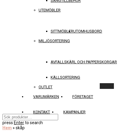
SÄNGTILLBEHÖR
UTEMÖBLER
SITTMÖBLER
UTOMHUSBORD
MILJÖSORTERING
AVFALLSKÄRL OCH PAPPERSKORGAR
KÄLLSORTERING
Rensa
OUTLET
VARUMÄRKEN
FÖRETAGET
KONTAKT
KAMPANJER
press
Enter
to search
Hem
»
skåp