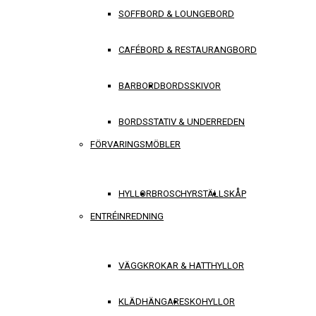
SOFFBORD & LOUNGEBORD
CAFÉBORD & RESTAURANGBORD
BARBORD
BORDSSKIVOR
BORDSSTATIV & UNDERREDEN
FÖRVARINGSMÖBLER
HYLLOR
BROSCHYRSTÄLL
SKÅP
ENTRÉINREDNING
VÄGGKROKAR & HATTHYLLOR
KLÄDHÄNGARE
SKOHYLLOR