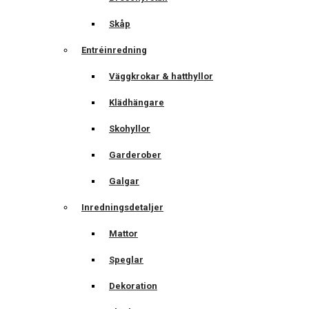
Skåp
Entréinredning
Väggkrokar & hatthyllor
Klädhängare
Skohyllor
Garderober
Galgar
Inredningsdetaljer
Mattor
Speglar
Dekoration