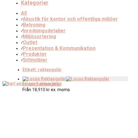
Kategorier
All
Akustik för kontor och offentliga miljöer
⁄
Belysning
⁄
Inredningsdetaljer
⁄
Miljösortering
⁄
Outlet
⁄
Presentation & Kommunikation
⁄
Produkter
⁄
Sittmöbler
⁄
Etikett:
rektangulär
Locus Rektangulär
Från
18,910
kr
ex. moms