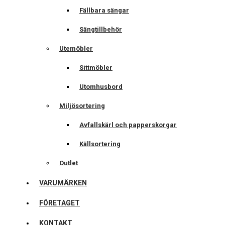
Fällbara sängar
Sängtillbehör
Utemöbler
Sittmöbler
Utomhusbord
Miljösortering
Avfallskärl och papperskorgar
Källsortering
Outlet
VARUMÄRKEN
FÖRETAGET
KONTAKT