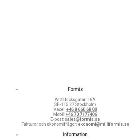
Formis
Wittstocksgatan 16A
SE-115 27 Stockholm
Växel:
+46 8 660 68 00
Mobil:
+46 70 7177406
E-post: s
ales@formis.se
Fakturor och ekonomifrågor:
ekonomi@milliformis.se
Information