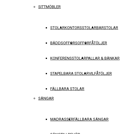
SITTMÖBLER
STOLAR
KONTORSSTOLAR
BARSTOLAR
BÄDDSOFFOR
SOFFOR
FÅTÖLJER
KONFERENSSTOLAR
PALLAR & BÄNKAR
STAPELBARA STOLAR
VILFÅTÖLJER
FÄLLBARA STOLAR
SÄNGAR
MADRASSER
FÄLLBARA SÄNGAR