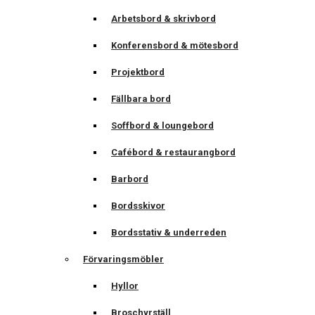
Arbetsbord & skrivbord
Konferensbord & mötesbord
Projektbord
Fällbara bord
Soffbord & loungebord
Cafébord & restaurangbord
Barbord
Bordsskivor
Bordsstativ & underreden
Förvaringsmöbler
Hyllor
Broschyrställ