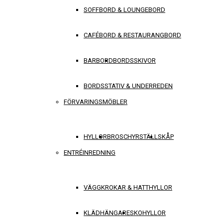
SOFFBORD & LOUNGEBORD
CAFÉBORD & RESTAURANGBORD
BARBORD
BORDSSKIVOR
BORDSSTATIV & UNDERREDEN
FÖRVARINGSMÖBLER
HYLLOR
BROSCHYRSTÄLL
SKÅP
ENTRÉINREDNING
VÄGGKROKAR & HATTHYLLOR
KLÄDHÄNGARE
SKOHYLLOR