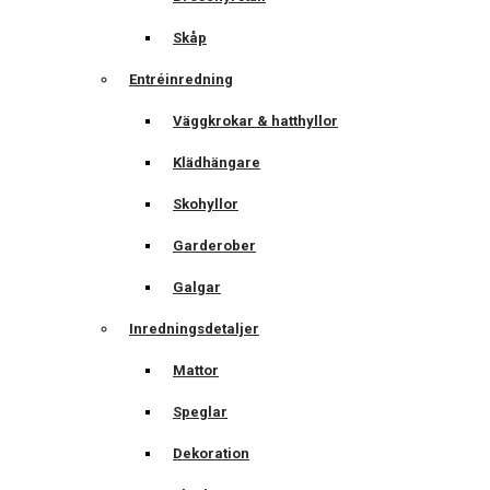
Skåp
Entréinredning
Väggkrokar & hatthyllor
Klädhängare
Skohyllor
Garderober
Galgar
Inredningsdetaljer
Mattor
Speglar
Dekoration