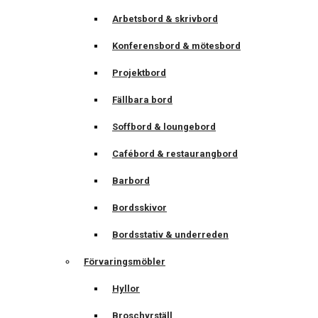
Arbetsbord & skrivbord
Konferensbord & mötesbord
Projektbord
Fällbara bord
Soffbord & loungebord
Cafébord & restaurangbord
Barbord
Bordsskivor
Bordsstativ & underreden
Förvaringsmöbler
Hyllor
Broschyrställ