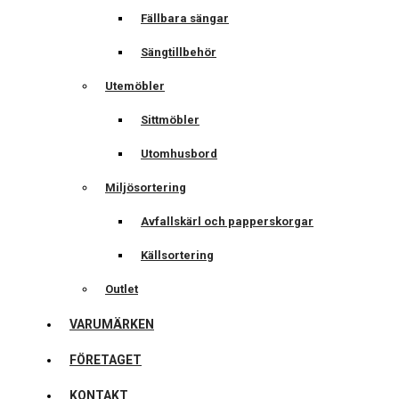
Fällbara sängar
Sängtillbehör
Utemöbler
Sittmöbler
Utomhusbord
Miljösortering
Avfallskärl och papperskorgar
Källsortering
Outlet
VARUMÄRKEN
FÖRETAGET
KONTAKT