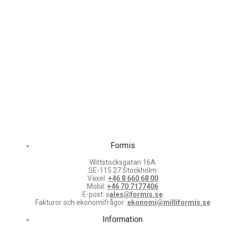
Formis
Wittstocksgatan 16A
SE-115 27 Stockholm
Växel:
+46 8 660 68 00
Mobil:
+46 70 7177406
E-post: s
ales@formis.se
Fakturor och ekonomifrågor:
ekonomi@milliformis.se
Information