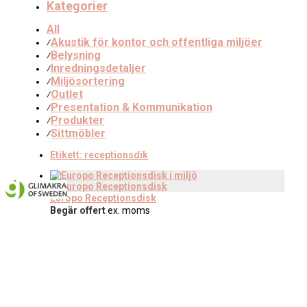
Kategorier
All
Akustik för kontor och offentliga miljöer
⁄
Belysning
⁄
Inredningsdetaljer
⁄
Miljösortering
⁄
Outlet
⁄
Presentation & Kommunikation
⁄
Produkter
⁄
Sittmöbler
⁄
Etikett:
receptionsdik
Europo Receptionsdisk
Begär offert
ex. moms