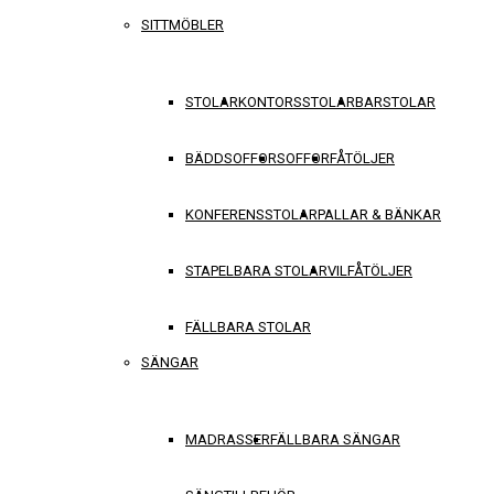
SITTMÖBLER
STOLAR
KONTORSSTOLAR
BARSTOLAR
BÄDDSOFFOR
SOFFOR
FÅTÖLJER
KONFERENSSTOLAR
PALLAR & BÄNKAR
STAPELBARA STOLAR
VILFÅTÖLJER
FÄLLBARA STOLAR
SÄNGAR
MADRASSER
FÄLLBARA SÄNGAR