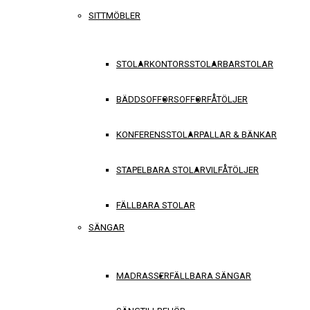
SITTMÖBLER
STOLAR
KONTORSSTOLAR
BARSTOLAR
BÄDDSOFFOR
SOFFOR
FÅTÖLJER
KONFERENSSTOLAR
PALLAR & BÄNKAR
STAPELBARA STOLAR
VILFÅTÖLJER
FÄLLBARA STOLAR
SÄNGAR
MADRASSER
FÄLLBARA SÄNGAR