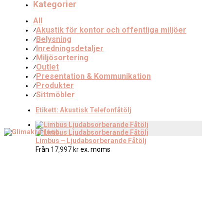
Kategorier
All
Akustik för kontor och offentliga miljöer
⁄
Belysning
⁄
Inredningsdetaljer
⁄
Miljösortering
⁄
Outlet
⁄
Presentation & Kommunikation
⁄
Produkter
⁄
Sittmöbler
⁄
Etikett:
Akustisk Telefonfåtölj
Limbus – Ljudabsorberande Fåtölj
Från
17,997
kr
ex. moms