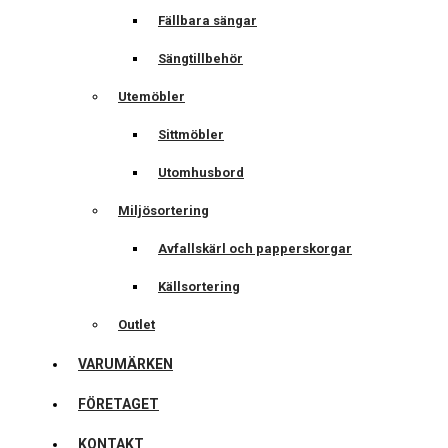
Fällbara sängar
Sängtillbehör
Utemöbler
Sittmöbler
Utomhusbord
Miljösortering
Avfallskärl och papperskorgar
Källsortering
Outlet
VARUMÄRKEN
FÖRETAGET
KONTAKT