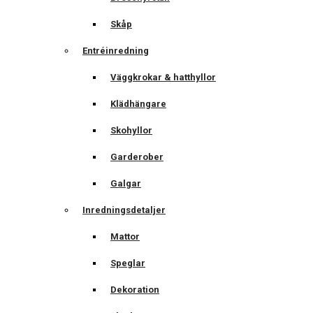
Skåp
Entréinredning
Väggkrokar & hatthyllor
Klädhängare
Skohyllor
Garderober
Galgar
Inredningsdetaljer
Mattor
Speglar
Dekoration