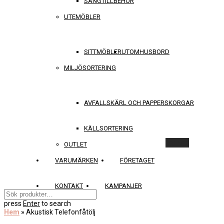
SÄNGTILLBEHÖR
UTEMÖBLER
SITTMÖBLER
UTOMHUSBORD
MILJÖSORTERING
AVFALLSKÄRL OCH PAPPERSKORGAR
KÄLLSORTERING
Rensa
OUTLET
VARUMÄRKEN
FÖRETAGET
KONTAKT
KAMPANJER
press
Enter
to search
Hem
»
Akustisk Telefonfåtölj