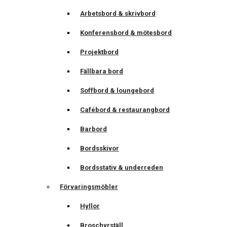
Arbetsbord & skrivbord
Konferensbord & mötesbord
Projektbord
Fällbara bord
Soffbord & loungebord
Cafébord & restaurangbord
Barbord
Bordsskivor
Bordsstativ & underreden
Förvaringsmöbler
Hyllor
Broschyrställ