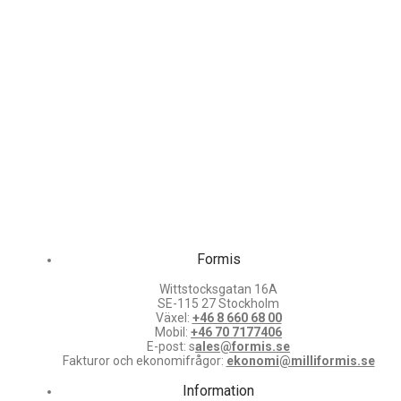
Formis
Wittstocksgatan 16A
SE-115 27 Stockholm
Växel:
+46 8 660 68 00
Mobil:
+46 70 7177406
E-post: s
ales@formis.se
Fakturor och ekonomifrågor:
ekonomi@milliformis.se
Information