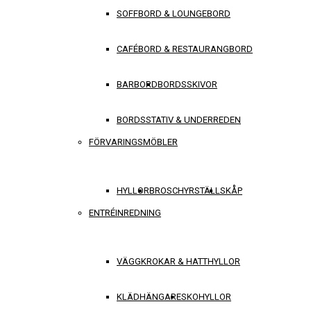
SOFFBORD & LOUNGEBORD
CAFÉBORD & RESTAURANGBORD
BARBORD
BORDSSKIVOR
BORDSSTATIV & UNDERREDEN
FÖRVARINGSMÖBLER
HYLLOR
BROSCHYRSTÄLL
SKÅP
ENTRÉINREDNING
VÄGGKROKAR & HATTHYLLOR
KLÄDHÄNGARE
SKOHYLLOR