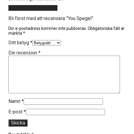
Lägg till en recension
Bli först med att recensera ”You Spegel”
Din e-postadress kommer inte publiceras.
Obligatoriska fält är
märkta
*
Ditt betyg
*
Din recension
*
Namn
*
E-post
*