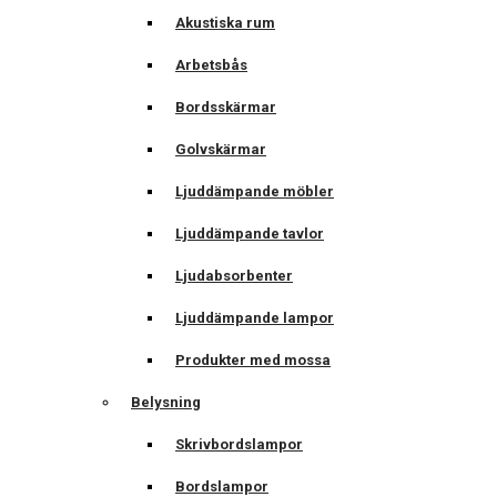
Akustiska rum
Arbetsbås
Bordsskärmar
Golvskärmar
Ljuddämpande möbler
Ljuddämpande tavlor
Ljudabsorbenter
Ljuddämpande lampor
Produkter med mossa
Belysning
Skrivbordslampor
Bordslampor