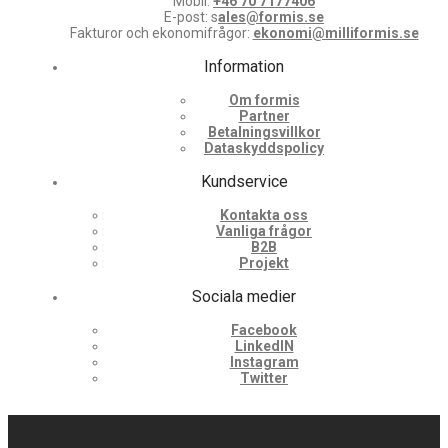
Mobil:
+46 70 7177406
E-post: s
ales@formis.se
Fakturor och ekonomifrågor:
ekonomi@milliformis.se
Information
Om formis
Partner
Betalningsvillkor
Dataskyddspolicy
Kundservice
Kontakta oss
Vanliga frågor
B2B
Projekt
Sociala medier
Facebook
LinkedIN
Instagram
Twitter