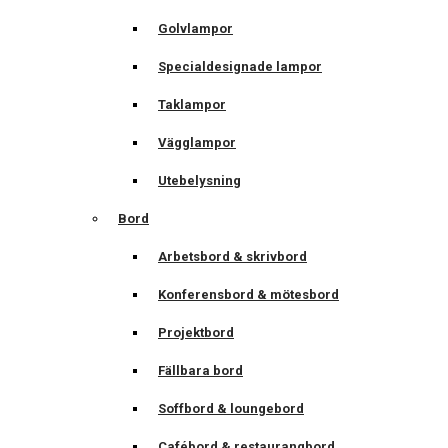
Golvlampor
Specialdesignade lampor
Taklampor
Vägglampor
Utebelysning
Bord
Arbetsbord & skrivbord
Konferensbord & mötesbord
Projektbord
Fällbara bord
Soffbord & loungebord
Cafébord & restaurangbord