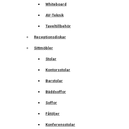
Whiteboard
AV-Teknik
Taveltillbehör
Receptionsdiskar
Sittmöbler
Stolar
Kontorsstolar
Barstolar
Bäddsoffor
Soffor
Fåtöljer
Konferensstolar