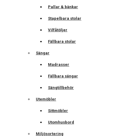
Pallar & bänkar
Stapelbara stolar
Vilfåtöljer
Fällbara stolar
Sängar
Madrasser
Fällbara sängar
Sängtillbehör
Utemöbler
Sittmöbler
Utomhusbord
Miljösortering