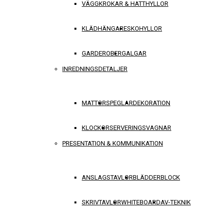
VÄGGKROKAR & HATTHYLLOR
KLÄDHÄNGARE
SKOHYLLOR
GARDEROBER
GALGAR
INREDNINGSDETALJER
MATTOR
SPEGLAR
DEKORATION
KLOCKOR
SERVERINGSVAGNAR
PRESENTATION & KOMMUNIKATION
ANSLAGSTAVLOR
BLÄDDERBLOCK
SKRIVTAVLOR
WHITEBOARD
AV-TEKNIK