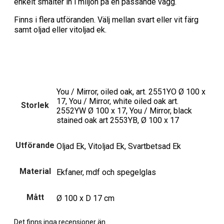
enkelt smälter in i miljön på en passande vägg.
Finns i flera utföranden. Välj mellan svart eller vit färg
samt oljad eller vitoljad ek.
You / Mirror, oiled oak, art. 2551YO Ø 100 x
17, You / Mirror, white oiled oak art.
Storlek
2552YW Ø 100 x 17, You / Mirror, black
stained oak art 2553YB, Ø 100 x 17
Utförande
Oljad Ek, Vitoljad Ek, Svartbetsad Ek
Material
Ekfaner, mdf och spegelglas
Mått
Ø 100 x D 17 cm
Det finns inga recensioner än.