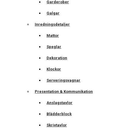
Garderober
Galgar
Inredningsdetaljer
Mattor
Speglar
Dekoration
Klockor
Serveringsvagnar
Presentation & Kommunikation
Anslagstavlor
Blädderblock
Skrivtavlor