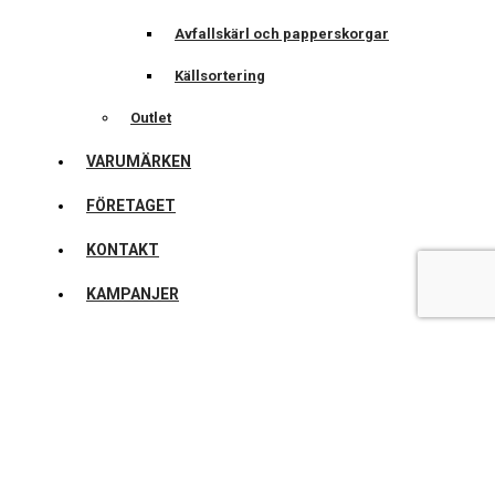
Avfallskärl och papperskorgar
Källsortering
Outlet
VARUMÄRKEN
FÖRETAGET
KONTAKT
KAMPANJER
Updating
…
Varukorg
Inga produkter i varukorgen.
Fortsätt handla