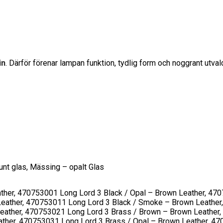
in
. Därför förenar lampan funktion, tydlig form och noggrant utval
runt glas, Mässing – opalt Glas
ther, 470753001 Long Lord 3 Black / Opal – Brown Leather, 4707
eather, 470753011 Long Lord 3 Black / Smoke – Brown Leather,
eather, 470753021 Long Lord 3 Brass / Brown – Brown Leather,
ther, 470753031 Long Lord 3 Brass / Opal – Brown Leather, 470