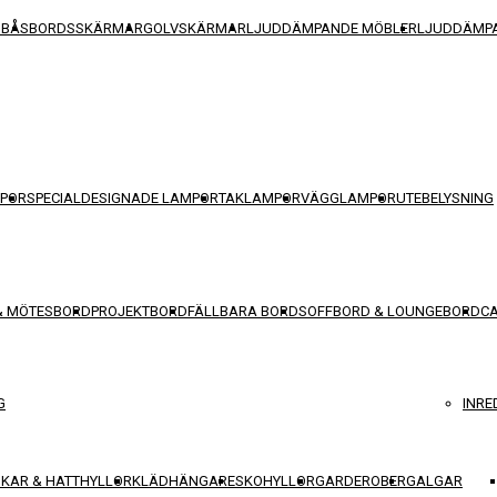
SBÅS
BORDSSKÄRMAR
GOLVSKÄRMAR
LJUDDÄMPANDE MÖBLER
LJUDDÄMPA
POR
SPECIALDESIGNADE LAMPOR
TAKLAMPOR
VÄGGLAMPOR
UTEBELYSNING
& MÖTESBORD
PROJEKTBORD
FÄLLBARA BORD
SOFFBORD & LOUNGEBORD
C
G
INRE
KAR & HATTHYLLOR
KLÄDHÄNGARE
SKOHYLLOR
GARDEROBER
GALGAR