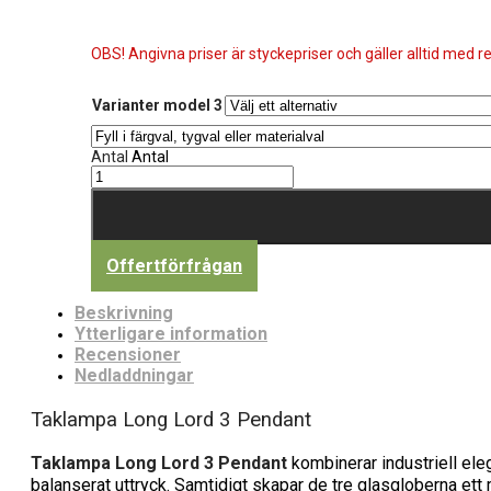
OBS! Angivna priser är styckepriser och gäller alltid med re
Varianter model 3
Antal
Antal
Offertförfrågan
Beskrivning
Ytterligare information
Recensioner
Nedladdningar
Taklampa Long Lord 3 Pendant
Taklampa Long Lord 3 Pendant
kombinerar industriell ele
balanserat uttryck. Samtidigt skapar de tre glasgloberna ett 