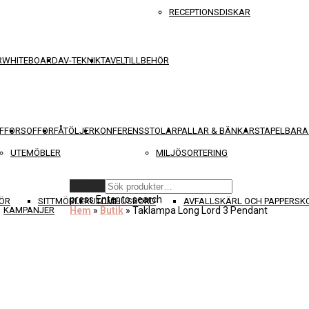
RECEPTIONSDISKAR
R
WHITEBOARD
AV-TEKNIK
TAVELTILLBEHÖR
FFOR
SOFFOR
FÅTÖLJER
KONFERENSSTOLAR
PALLAR & BÄNKAR
STAPELBARA
UTEMÖBLER
MILJÖSORTERING
Rensa
press
Enter
to search
ÖR
SITTMÖBLER
UTOMHUSBORD
AVFALLSKÄRL OCH PAPPERS
KAMPANJER
Hem
»
Butik
»
Taklampa Long Lord 3 Pendant