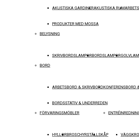
AKUSTISKA GARDINER
AKUSTISKA RUM
ARBET
PRODUKTER MED MOSSA
BELYSNING
SKRIVBORDSLAMPOR
BORDSLAMPOR
GOLVLAM
BORD
ARBETSBORD & SKRIVBORD
KONFERENSBORD 
BORDSSTATIV & UNDERREDEN
FÖRVARINGSMÖBLER
ENTRÉINREDNIN
HYLLOR
BROSCHYRSTÄLL
SKÅP
VÄGGKRO