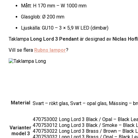
Mått: H 170 mm – W 1000 mm
Glasglob: Ø 200 mm
Ljuskälla: GU10 – 3 × 5,9 W LED (dimbar)
Taklampa
Long Lord 3 Pendant
är designad av
Niclas Hofl
Vill se flera
Rubns lampor
?
Material
Svart – rökt glas, Svart – opal glas, Mässing – b
470753002 Long Lord 3 Black / Opal – Black Lea
470753012 Long Lord 3 Black / Smoke – Black L
Varianter
470753022 Long Lord 3 Brass / Brown – Black L
model 3
470753032 Long Lord 3 Brass / Opal – Black Lea