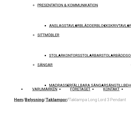
PRESENTATION & KOMMUNIKATION
ANSLAGSTAVLOR
BLÄDDERBLOCK
SKRIVTAVLO
SITTMÖBLER
STOLAR
KONTORSSTOLAR
BARSTOLAR
BÄDDSO
SÄNGAR
MADRASSER
FÄLLBARA SÄNGAR
SÄNGTILLBEH
VARUMÄRKEN
FÖRETAGET
KONTAKT
Hem
/
Belysning
/
Taklampor
/
Taklampa Long Lord 3 Pendant