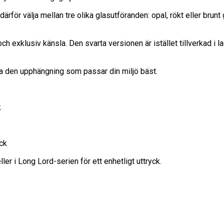
ör välja mellan tre olika glasutföranden: opal, rökt eller brunt 
ch exklusiv känsla. Den svarta versionen är istället tillverkad i l
ja den upphängning som passar din miljö bäst.
k
yck
 i Long Lord-serien för ett enhetligt uttryck.