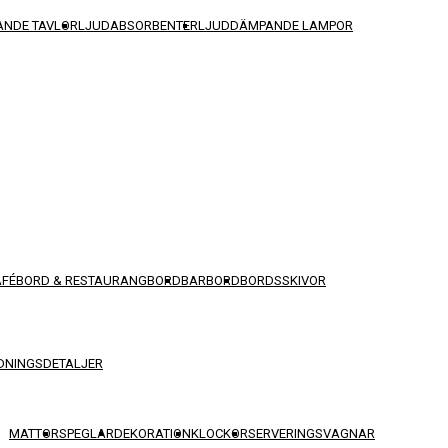
NDE TAVLOR
LJUDABSORBENTER
LJUDDÄMPANDE LAMPOR
AFÉBORD & RESTAURANGBORD
BARBORD
BORDSSKIVOR
DNINGSDETALJER
MATTOR
SPEGLAR
DEKORATION
KLOCKOR
SERVERINGSVAGNAR