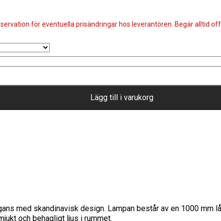
servation för eventuella prisändringar hos leverantören. Begär alltid offe
Lägg till i varukorg
gans med skandinavisk design. Lampan består av en 1000 mm lång s
mjukt och behagligt ljus i rummet.