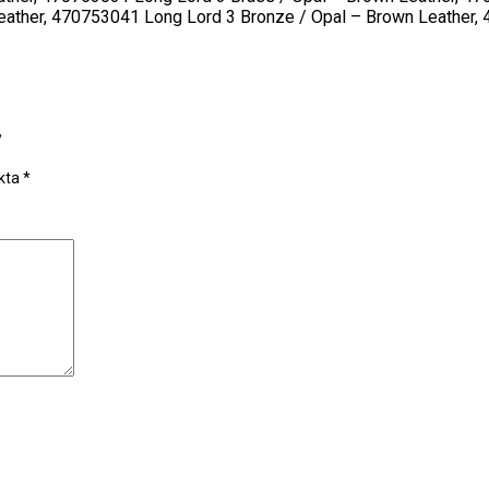
eather, 470753041 Long Lord 3 Bronze / Opal – Brown Leather, 
”
rkta
*