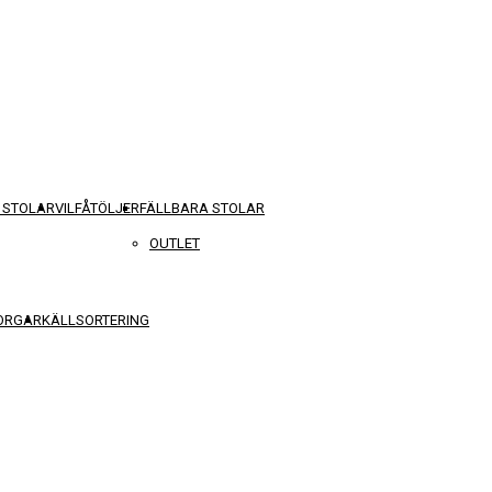
 STOLAR
VILFÅTÖLJER
FÄLLBARA STOLAR
OUTLET
KORGAR
KÄLLSORTERING