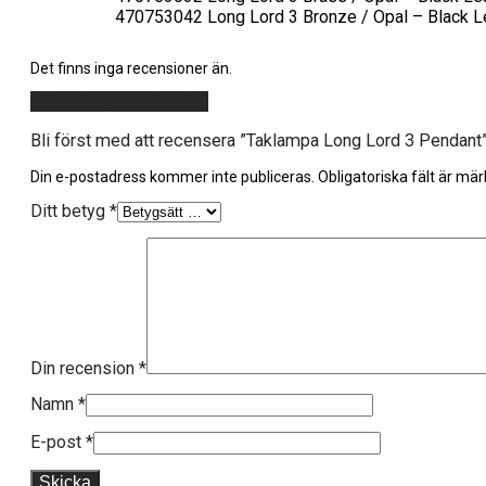
470753042 Long Lord 3 Bronze / Opal – Black L
Det finns inga recensioner än.
Lägg till en recension
Bli först med att recensera ”Taklampa Long Lord 3 Pendant
Din e-postadress kommer inte publiceras.
Obligatoriska fält är mä
Ditt betyg
*
Din recension
*
Namn
*
E-post
*