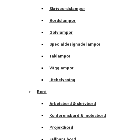
Skrivbordslampor
Bordslampor
Golvlampor
Specialdesignade lampor
Taklampor
Vägglampor
Utebelysning
Bord
Arbetsbord & skrivbord
Konferensbord & mötesbord
Projektbord
Fällbara bord