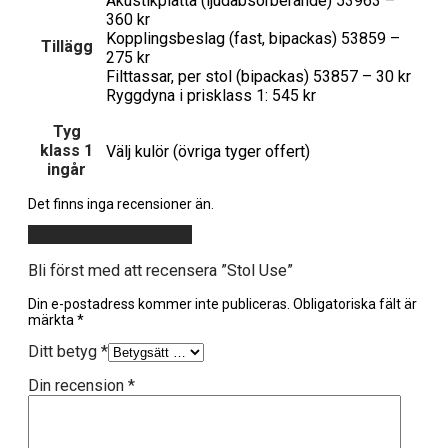
Akustikplatta (ljudabsorberande) 53963 –
360 kr
Kopplingsbeslag (fast, bipackas) 53859 –
Tillägg
275 kr
Filttassar, per stol (bipackas) 53857 – 30 kr
Ryggdyna i prisklass 1: 545 kr
Tyg
klass 1
Välj kulör (övriga tyger offert)
ingår
Det finns inga recensioner än.
Lägg till en recension
Bli först med att recensera ”Stol Use”
Din e-postadress kommer inte publiceras.
Obligatoriska fält är
märkta
*
Ditt betyg
*
Din recension
*