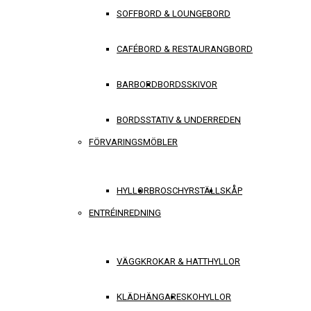
SOFFBORD & LOUNGEBORD
CAFÉBORD & RESTAURANGBORD
BARBORD
BORDSSKIVOR
BORDSSTATIV & UNDERREDEN
FÖRVARINGSMÖBLER
HYLLOR
BROSCHYRSTÄLL
SKÅP
ENTRÉINREDNING
VÄGGKROKAR & HATTHYLLOR
KLÄDHÄNGARE
SKOHYLLOR