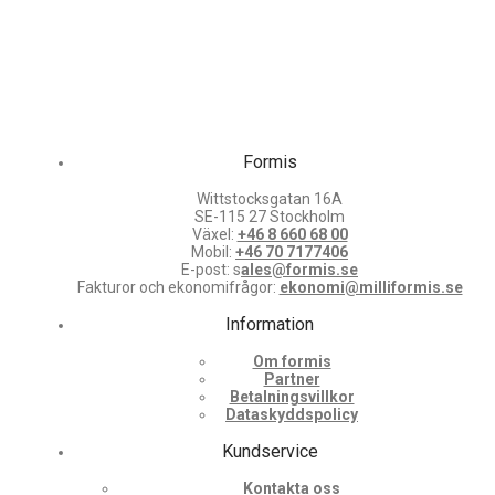
Formis
Wittstocksgatan 16A
SE-115 27 Stockholm
Växel:
+46 8 660 68 00
Mobil:
+46 70 7177406
E-post: s
ales@formis.se
Fakturor och ekonomifrågor:
ekonomi@milliformis.se
Information
Om formis
Partner
Betalningsvillkor
Dataskyddspolicy
Kundservice
Kontakta oss