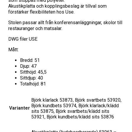
som stoppas med polyeter.
Akustikplatta och kopplingsbeslag är tillval som
förstärker flexibiliteten hos Use.
Stolen passar allt från konferensanläggningar, skolor till
restauranger och matsalar.
DWG filer USE
Mått:
Bredd: 51
Djup: 47
Sitthöjd: 45,5
Sittdjup: 40
Totalhöjd: 81
Björk klarlack 53873, Björk svartbets 53920,
Björk kundbets 53974, Björk klarlack/klädd
Varianter
sits 53875, Björk svartbets/klädd sits
53921, Björk kundbets/klädd sits 53876