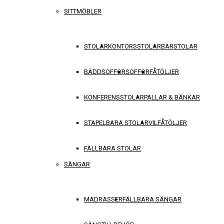
SITTMÖBLER
STOLAR
KONTORSSTOLAR
BARSTOLAR
BÄDDSOFFOR
SOFFOR
FÅTÖLJER
KONFERENSSTOLAR
PALLAR & BÄNKAR
STAPELBARA STOLAR
VILFÅTÖLJER
FÄLLBARA STOLAR
SÄNGAR
MADRASSER
FÄLLBARA SÄNGAR