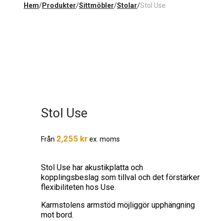
Hem
/
Produkter
/
Sittmöbler
/
Stolar
/
Stol Use
Stol Use
2,255
kr
Från
ex. moms
Stol Use har akustikplatta och
kopplingsbeslag som tillval och det förstärker
flexibiliteten hos Use.
Karmstolens armstöd möjliggör upphängning
mot bord.