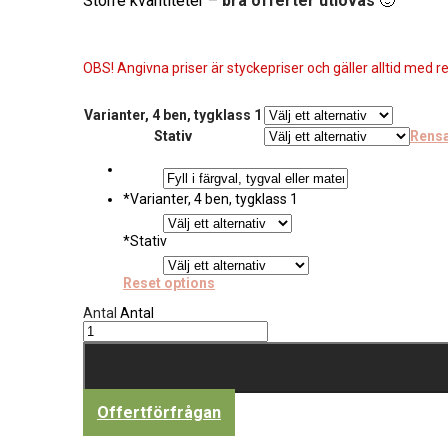
Större kvantiteter –
bra offerter utlovas
🙂
OBS! Angivna priser är styckepriser och gäller alltid med re
Varianter, 4 ben, tygklass 1
Stativ
Rens
*
Varianter, 4 ben, tygklass 1
*
Stativ
Reset options
Antal
Antal
Offertförfrågan