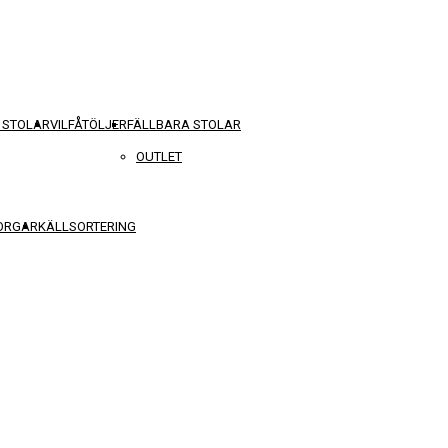
 STOLAR
VILFÅTÖLJER
FÄLLBARA STOLAR
OUTLET
KORGAR
KÄLLSORTERING