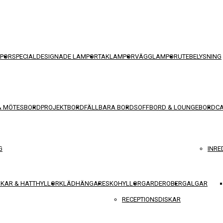
POR
SPECIALDESIGNADE LAMPOR
TAKLAMPOR
VÄGGLAMPOR
UTEBELYSNING
& MÖTESBORD
PROJEKTBORD
FÄLLBARA BORD
SOFFBORD & LOUNGEBORD
C
G
INRE
KAR & HATTHYLLOR
KLÄDHÄNGARE
SKOHYLLOR
GARDEROBER
GALGAR
RECEPTIONSDISKAR