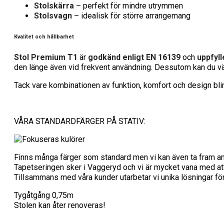
Stolskärra
– perfekt för mindre utrymmen
Stolsvagn
– idealisk för större arrangemang
Kvalitet och hållbarhet
Stol Premium T1
är
godkänd enligt EN 16139
och
uppfyl
den länge även vid frekvent användning. Dessutom kan du väl
Tack vare kombinationen av funktion, komfort och design bli
VÅRA STANDARDFÄRGER PÅ STATIV:
Finns många färger som standard men vi kan även ta fram an
Tapetseringen sker i Vaggeryd och vi är mycket vana med at
Tillsammans med våra kunder utarbetar vi unika lösningar för
Tygåtgång 0,75m
Stolen kan åter renoveras!