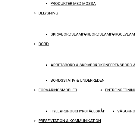
PRODUKTER MED MOSSA
BELYSNING
SKRIVBORDSLAMPOR
BORDSLAMPOR
GOLVLAM
BORD
ARBETSBORD & SKRIVBORD
KONFERENSBORD 
BORDSSTATIV & UNDERREDEN
FÖRVARINGSMÖBLER
ENTRÉINREDNIN
HYLLOR
BROSCHYRSTÄLL
SKÅP
VÄGGKRO
PRESENTATION & KOMMUNIKATION