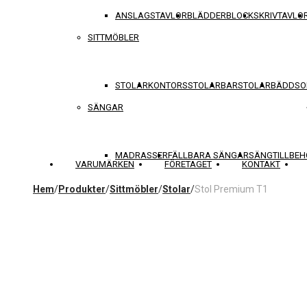
ANSLAGSTAVLOR
BLÄDDERBLOCK
SKRIVTAVLO
SITTMÖBLER
STOLAR
KONTORSSTOLAR
BARSTOLAR
BÄDDSO
SÄNGAR
MADRASSER
FÄLLBARA SÄNGAR
SÄNGTILLBEH
VARUMÄRKEN
FÖRETAGET
KONTAKT
Hem
/
Produkter
/
Sittmöbler
/
Stolar
/
Stol Premium T1