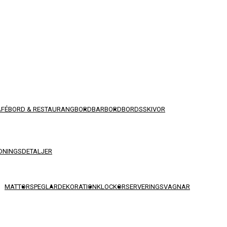
AFÉBORD & RESTAURANGBORD
BARBORD
BORDSSKIVOR
DNINGSDETALJER
MATTOR
SPEGLAR
DEKORATION
KLOCKOR
SERVERINGSVAGNAR