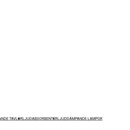
NDE TAVLOR
LJUDABSORBENTER
LJUDDÄMPANDE LAMPOR