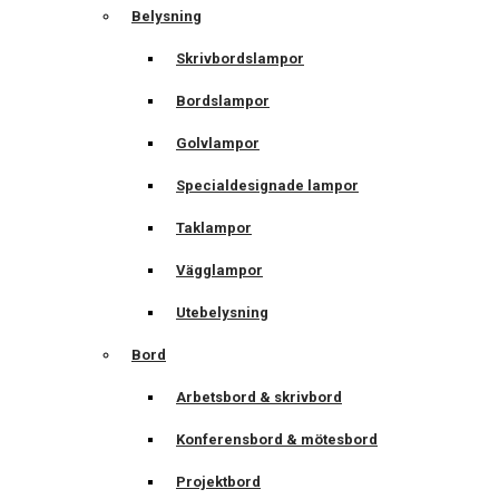
Belysning
Skrivbordslampor
Bordslampor
Golvlampor
Specialdesignade lampor
Taklampor
Vägglampor
Utebelysning
Bord
Arbetsbord & skrivbord
Konferensbord & mötesbord
Projektbord