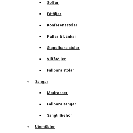
Soffor
Fåtöljer
Konferensstolar
Pallar & bänkar
Stapelbara stolar
Vilfåtöljer
Fällbara stolar
Sängar
Madrasser
Fällbara sängar
Sängtillbehör
Utemöbler