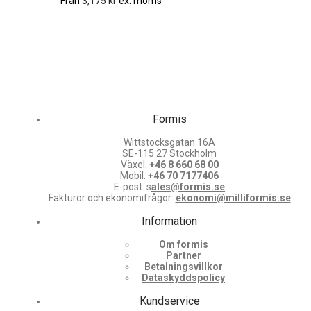
Från
3,175
kr
ex. moms
Formis
Wittstocksgatan 16A
SE-115 27 Stockholm
Växel:
+46 8 660 68 00
Mobil:
+46 70 7177406
E-post: s
ales@formis.se
Fakturor och ekonomifrågor:
ekonomi@milliformis.se
Information
Om formis
Partner
Betalningsvillkor
Dataskyddspolicy
Kundservice