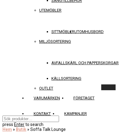
SÄNGTILLBEHÖR
UTEMÖBLER
SITTMÖBLER
UTOMHUSBORD
MILJÖSORTERING
AVFALLSKÄRL OCH PAPPERSKORGAR
KÄLLSORTERING
Rensa
OUTLET
VARUMÄRKEN
FÖRETAGET
KONTAKT
KAMPANJER
press
Enter
to search
Hem
»
Butik
»
Soffa Talk Lounge