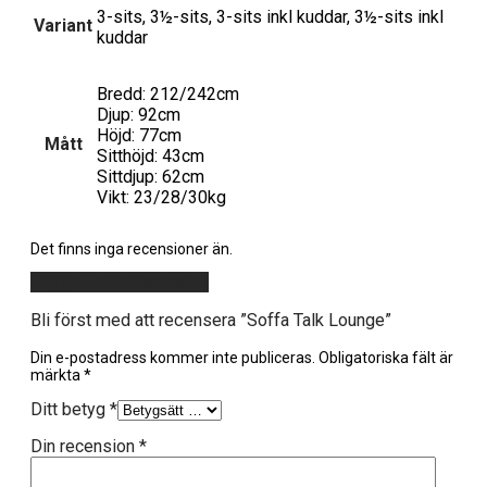
3-sits, 3½-sits, 3-sits inkl kuddar, 3½-sits inkl
Variant
kuddar
Bredd: 212/242cm
Djup: 92cm
Höjd: 77cm
Mått
Sitthöjd: 43cm
Sittdjup: 62cm
Vikt: 23/28/30kg
Det finns inga recensioner än.
Lägg till en recension
Bli först med att recensera ”Soffa Talk Lounge”
Din e-postadress kommer inte publiceras.
Obligatoriska fält är
märkta
*
Ditt betyg
*
Din recension
*