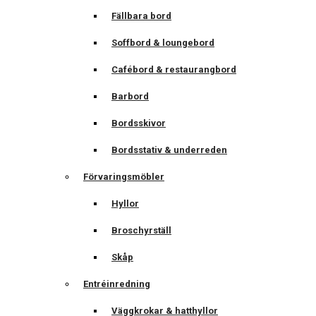
Fällbara bord
Soffbord & loungebord
Cafébord & restaurangbord
Barbord
Bordsskivor
Bordsstativ & underreden
Förvaringsmöbler
Hyllor
Broschyrställ
Skåp
Entréinredning
Väggkrokar & hatthyllor