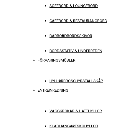
SOFFBORD & LOUNGEBORD
CAFÉBORD & RESTAURANGBORD
BARBORD
BORDSSKIVOR
BORDSSTATIV & UNDERREDEN
FÖRVARINGSMÖBLER
HYLLOR
BROSCHYRSTÄLL
SKÅP
ENTRÉINREDNING
VÄGGKROKAR & HATTHYLLOR
KLÄDHÄNGARE
SKOHYLLOR