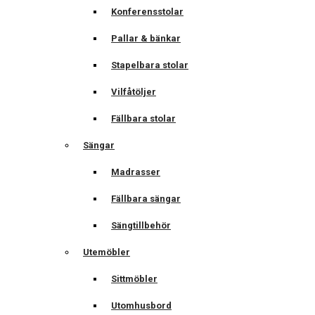
Konferensstolar
Pallar & bänkar
Stapelbara stolar
Vilfåtöljer
Fällbara stolar
Sängar
Madrasser
Fällbara sängar
Sängtillbehör
Utemöbler
Sittmöbler
Utomhusbord