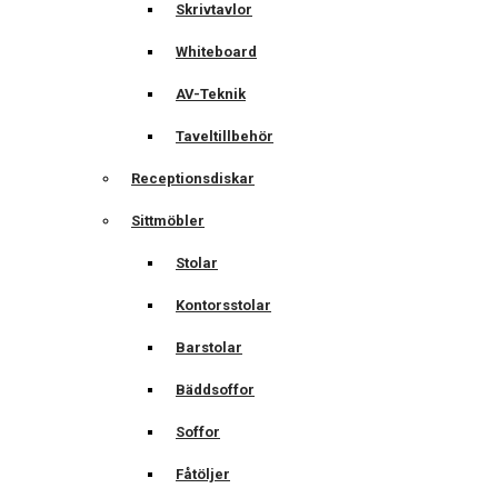
Skrivtavlor
Whiteboard
AV-Teknik
Taveltillbehör
Receptionsdiskar
Sittmöbler
Stolar
Kontorsstolar
Barstolar
Bäddsoffor
Soffor
Fåtöljer