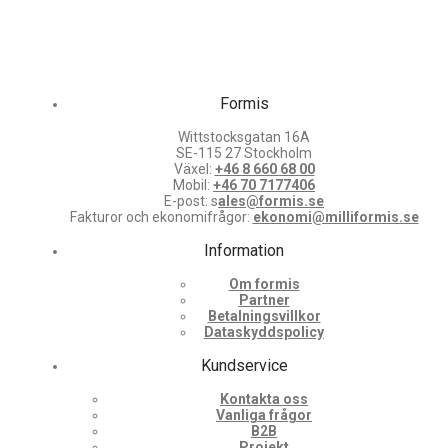
Formis
Wittstocksgatan 16A
SE-115 27 Stockholm
Växel:
+46 8 660 68 00
Mobil:
+46 70 7177406
E-post: s
ales@formis.se
Fakturor och ekonomifrågor:
ekonomi@milliformis.se
Information
Om formis
Partner
Betalningsvillkor
Dataskyddspolicy
Kundservice
Kontakta oss
Vanliga frågor
B2B
Projekt