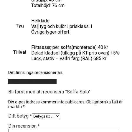
Totalhöjd: 76 cm
Helklädd
Tyg
Välj tyg och kulör i prisklass 1
Övriga tyger offert
Filttassar, per soffa(monterade) 40 kr
Tillval
Delad klädsel (tillägg på KT-pris ovan) +5%
Lack, stativ – valfri färg (RAL) 685 kr
Det finns inga recensioner än.
Lägg till en recension
Bli först med att recensera ”Soffa Solo”
Din e-postadress kommer inte publiceras.
Obligatoriska fält är
märkta
*
Ditt betyg
*
Din recension
*