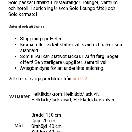
Solo passar utmärkt i restauranger, lounger, väntrum
och hotell. I serien ingår även Solo Lounge fåtölj och
Solo karmstol.
Material och utförande
Stoppning i polyeter.
Kromat eller lackat stativ i vit, svart och silver som
standard.
Som tillval kan stativet lackas i valfri färg. Begär
offert! Se ytterligare uppgifter, samt tillval.
Avtagbar dyna för att underlätta städning.
Vill du se övriga produkter från
Inoff ?
Helklädd/krom, Helklädd/lack vit,
Varianter
Helklädd/lack svart, Helklädd/lack silver
Bredd: 130 cm
Djup: 70 cm
Mått
Sitthöjd: 40 cm
Sittdjup: 49 cm