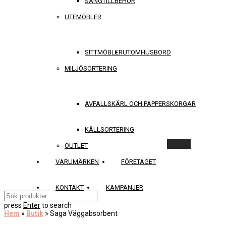
SÄNGTILLBEHÖR
UTEMÖBLER
SITTMÖBLER
UTOMHUSBORD
MILJÖSORTERING
AVFALLSKÄRL OCH PAPPERSKORGAR
KÄLLSORTERING
Rensa
OUTLET
VARUMÄRKEN
FÖRETAGET
KONTAKT
KAMPANJER
press
Enter
to search
Hem
»
Butik
»
Saga Väggabsorbent