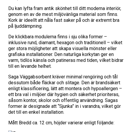
Du kan lyfta fram antik skönhet till ditt moderna interiör,
genom en av de mest miljövänliga material som finns.
Kork är ideellt att nåla fast saker på och är extremt bra
på ljuddämpning.
De klickbara modulerna finns i sju olika former –
inklusive rund, diamant, hexagon och traditionell – vilket
ger stora möjligheter att skapa visuella mönster eller
grafiska installationer. Den naturliga korkytan ger en
varm, tidlös känsla och patineras med tiden, vilket bidrar
till en levande helhet.
Saga Väggabsorbent kräver minimal rengöring och tål
dessutom både fläckar och slitage. Den är brandsäkert
enligt klassificering, lätt att montera och hypoallergen –
ett bra val i miljöer där hygien och säkerhet prioriteras,
såsom kontor, skolor och offentlig användning. Sagas
former är designade att “Sjunka” in i varandra, vilket gör
det till en enkel installation.
Mått Bredd ca. 12 cm, höjder varierar enligt följande: