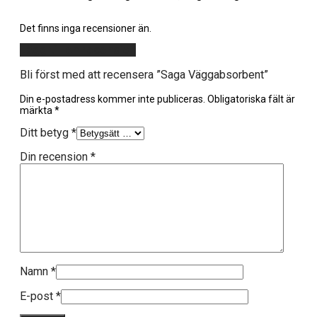
Det finns inga recensioner än.
Lägg till en recension
Bli först med att recensera ”Saga Väggabsorbent”
Din e-postadress kommer inte publiceras.
Obligatoriska fält är
märkta
*
Ditt betyg
*
Din recension
*
Namn
*
E-post
*