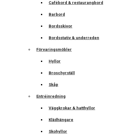
Cafébord & restaurangbord
Barbord
Bordsskivor
Bordsstativ & underreden
Förvaringsmöbler
Hyllor
Broschyrställ
Skåp
Entréinredning
Väggkrokar & hatthyllor
Klädhängare
Skohyllor