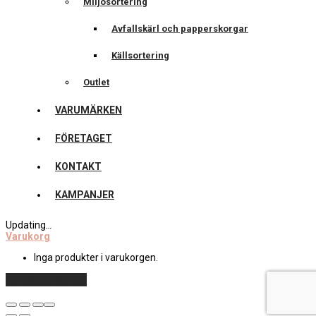
Miljösortering
Avfallskärl och papperskorgar
Källsortering
Outlet
VARUMÄRKEN
FÖRETAGET
KONTAKT
KAMPANJER
Updating
…
Varukorg
Inga produkter i varukorgen.
Fortsätt handla