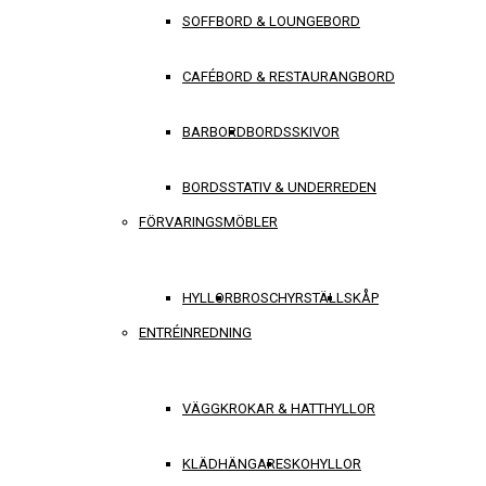
SOFFBORD & LOUNGEBORD
CAFÉBORD & RESTAURANGBORD
BARBORD
BORDSSKIVOR
BORDSSTATIV & UNDERREDEN
FÖRVARINGSMÖBLER
HYLLOR
BROSCHYRSTÄLL
SKÅP
ENTRÉINREDNING
VÄGGKROKAR & HATTHYLLOR
KLÄDHÄNGARE
SKOHYLLOR