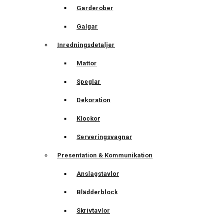
Garderober
Galgar
Inredningsdetaljer
Mattor
Speglar
Dekoration
Klockor
Serveringsvagnar
Presentation & Kommunikation
Anslagstavlor
Blädderblock
Skrivtavlor