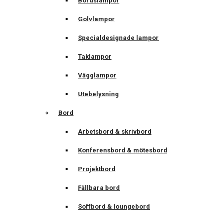
Bordslampor
Golvlampor
Specialdesignade lampor
Taklampor
Vägglampor
Utebelysning
Bord
Arbetsbord & skrivbord
Konferensbord & mötesbord
Projektbord
Fällbara bord
Soffbord & loungebord