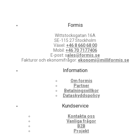
Formis
Wittstocksgatan 16A
SE-115 27 Stockholm
Växel:
+46 8 660 68 00
Mobil:
+46 70 7177406
E-post: s
ales@formis.se
Fakturor och ekonomifrågor:
ekonomi@milliformis.se
Information
Om formis
Partner
Betalningsvillkor
Dataskyddspolicy
Kundservice
Kontakta oss
Vanliga frågor
B2B
Projekt