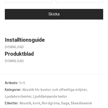
Installtionsguide
DOWNLOAD
Produktblad
DOWNLOAD
Artikelnr:
N/A
Kategorier:
Akustik för kontor och offentliga miljöer
,
Ljudabsorbenter
,
Ljuddämpande tavlor
Etiketter:
Akustik
,
kork
,
Nordgröna
,
Saga
,
Skandinavisk