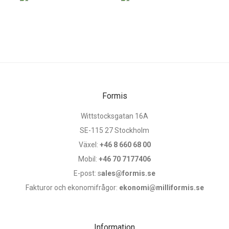
Formis
Wittstocksgatan 16A
SE-115 27 Stockholm
Växel:
+46 8 660 68 00
Mobil:
+46 70 7177406
E-post: s
ales@formis.se
Fakturor och ekonomifrågor:
ekonomi@milliformis.se
Information