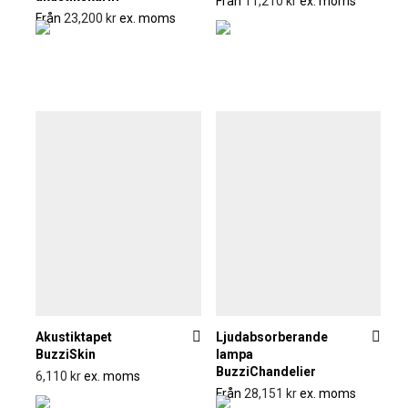
Från
11,210
kr
ex. moms
Från
23,200
kr
ex. moms
Akustiktapet
Ljudabsorberande
BuzziSkin
lampa
BuzziChandelier
6,110
kr
ex. moms
Från
28,151
kr
ex. moms