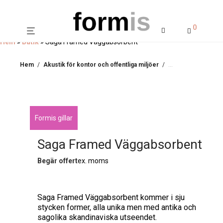
0
Hem
»
Butik
»
Saga Framed Väggabsorbent
Hem
/
Akustik för kontor och offentliga miljöer
/
Ljuddämpande tavl
Formis gillar
Saga Framed Väggabsorbent
Begär offert
ex. moms
Saga Framed Väggabsorbent kommer i sju
stycken former, alla unika men med antika och
sagolika skandinaviska utseendet.