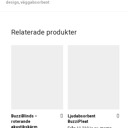
design
,
väggabsorbent
Relaterade produkter
BuzziBlinds –
Ljudabsorbent
roterande
BuzziPleat
akustikskärm