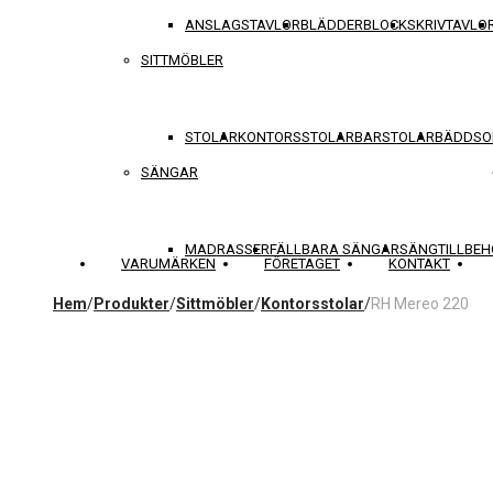
ANSLAGSTAVLOR
BLÄDDERBLOCK
SKRIVTAVLO
SITTMÖBLER
STOLAR
KONTORSSTOLAR
BARSTOLAR
BÄDDSO
SÄNGAR
MADRASSER
FÄLLBARA SÄNGAR
SÄNGTILLBEH
VARUMÄRKEN
FÖRETAGET
KONTAKT
Hem
/
Produkter
/
Sittmöbler
/
Kontorsstolar
/
RH Mereo 220