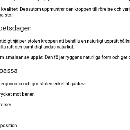
 kvalitet
. Dessutom uppmuntrar den kroppen till rörelse och var
a stol.
rbetsdagen
mtidigt hjälper stolen kroppen att behålla en naturligt upprätt h
sitta rätt och samtidigt andas naturligt.
m smalnar av uppåt
. Den följer ryggens naturliga form och ger
npassa
ergonomin och gör stolen enkel att justera.
trycket mot benen
relser
tposition