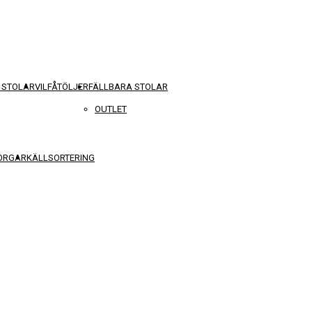
 STOLAR
VILFÅTÖLJER
FÄLLBARA STOLAR
OUTLET
KORGAR
KÄLLSORTERING