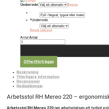
Underrede
Rensa
*
Underrede
Reset options
Antal
Antal
Offertförfrågan
Beskrivning
Ytterligare information
Recensioner
Nedladdningar
Arbetsstol RH Mereo 220 – ergonomisk 
Arbetsstol RH Mereo 220
ger arbetsplatsen ett tydligt est