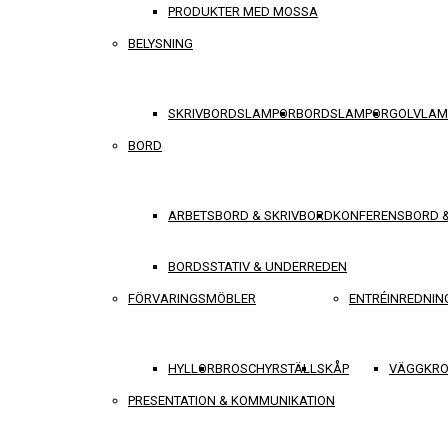
PRODUKTER MED MOSSA
BELYSNING
SKRIVBORDSLAMPOR
BORDSLAMPOR
GOLVLAM
BORD
ARBETSBORD & SKRIVBORD
KONFERENSBORD 
BORDSSTATIV & UNDERREDEN
FÖRVARINGSMÖBLER
ENTRÉINREDNIN
HYLLOR
BROSCHYRSTÄLL
SKÅP
VÄGGKRO
PRESENTATION & KOMMUNIKATION