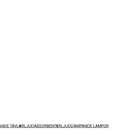
NDE TAVLOR
LJUDABSORBENTER
LJUDDÄMPANDE LAMPOR