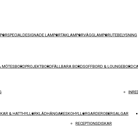
POR
SPECIALDESIGNADE LAMPOR
TAKLAMPOR
VÄGGLAMPOR
UTEBELYSNING
& MÖTESBORD
PROJEKTBORD
FÄLLBARA BORD
SOFFBORD & LOUNGEBORD
C
G
INRE
KAR & HATTHYLLOR
KLÄDHÄNGARE
SKOHYLLOR
GARDEROBER
GALGAR
RECEPTIONSDISKAR