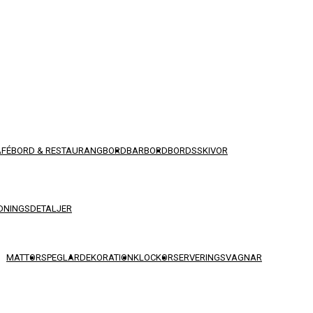
AFÉBORD & RESTAURANGBORD
BARBORD
BORDSSKIVOR
DNINGSDETALJER
MATTOR
SPEGLAR
DEKORATION
KLOCKOR
SERVERINGSVAGNAR