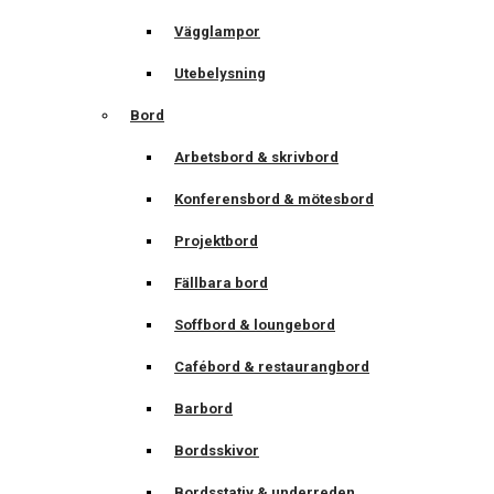
Vägglampor
Utebelysning
Bord
Arbetsbord & skrivbord
Konferensbord & mötesbord
Projektbord
Fällbara bord
Soffbord & loungebord
Cafébord & restaurangbord
Barbord
Bordsskivor
Bordsstativ & underreden