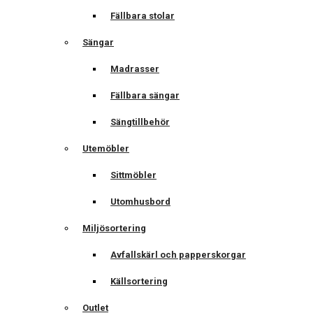
Fällbara stolar
Sängar
Madrasser
Fällbara sängar
Sängtillbehör
Utemöbler
Sittmöbler
Utomhusbord
Miljösortering
Avfallskärl och papperskorgar
Källsortering
Outlet