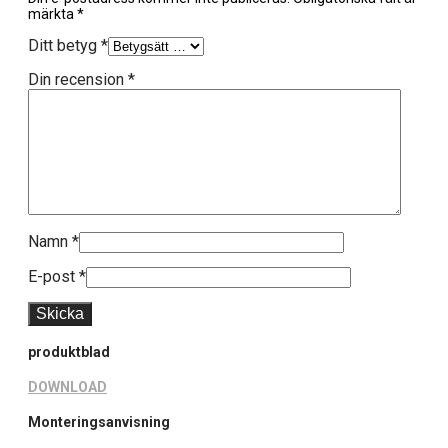
märkta
*
Ditt betyg
*
Din recension
*
Namn
*
E-post
*
produktblad
DOWNLOAD
Monteringsanvisning