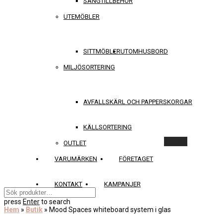
SÄNGTILLBEHÖR
UTEMÖBLER
SITTMÖBLER
UTOMHUSBORD
MILJÖSORTERING
AVFALLSKÄRL OCH PAPPERSKORGAR
KÄLLSORTERING
Rensa
OUTLET
VARUMÄRKEN
FÖRETAGET
KONTAKT
KAMPANJER
press
Enter
to search
Hem
»
Butik
»
Mood Spaces whiteboard system i glas