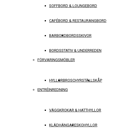
SOFFBORD & LOUNGEBORD
CAFÉBORD & RESTAURANGBORD
BARBORD
BORDSSKIVOR
BORDSSTATIV & UNDERREDEN
FÖRVARINGSMÖBLER
HYLLOR
BROSCHYRSTÄLL
SKÅP
ENTRÉINREDNING
VÄGGKROKAR & HATTHYLLOR
KLÄDHÄNGARE
SKOHYLLOR