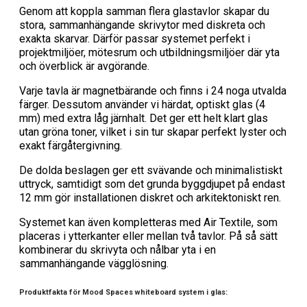
Genom att koppla samman flera glastavlor skapar du
stora, sammanhängande skrivytor med diskreta och
exakta skarvar. Därför passar systemet perfekt i
projektmiljöer, mötesrum och utbildningsmiljöer där yta
och överblick är avgörande.
Varje tavla är magnetbärande och finns i 24 noga utvalda
färger. Dessutom använder vi härdat, optiskt glas (4
mm) med extra låg järnhalt. Det ger ett helt klart glas
utan gröna toner, vilket i sin tur skapar perfekt lyster och
exakt färgåtergivning.
De dolda beslagen ger ett svävande och minimalistiskt
uttryck, samtidigt som det grunda byggdjupet på endast
12 mm gör installationen diskret och arkitektoniskt ren.
Systemet kan även kompletteras med Air Textile, som
placeras i ytterkanter eller mellan två tavlor. På så sätt
kombinerar du skrivyta och nålbar yta i en
sammanhängande vägglösning.
Produktfakta för Mood Spaces whiteboard system i glas: