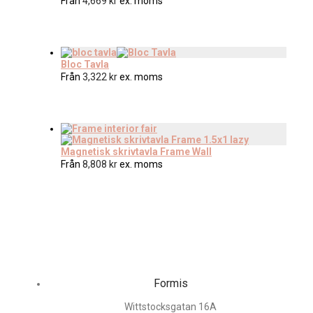
Från
4,669
kr
ex. moms
Bloc Tavla
Från
3,322
kr
ex. moms
Magnetisk skrivtavla Frame Wall
Från
8,808
kr
ex. moms
Formis
Wittstocksgatan 16A