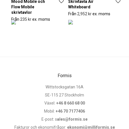
Mood Mobile och
Skrivtavla Air
Flow Mobile
Whiteboard
skrivtavlor
Från
2,952
kr
ex. moms
Från
235
kr
ex. moms
Formis
Wittstocksgatan 16A
SE-115 27 Stockholm
Växel:
+46 8 660 68 00
Mobil:
+46 70 7177406
E-post: s
ales@formis.se
Fakturor och ekonomifrågor:
ekonomi@milliformis.se