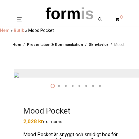
0
Hem
»
Butik
»
Mood Pocket
Hem
/
Presentation & Kommunikation
/
Skrivtavlor
/
Mood Pocket
Mood Pocket
2,028
kr
ex. moms
Mood Pocket är snyggt och smidigt box för