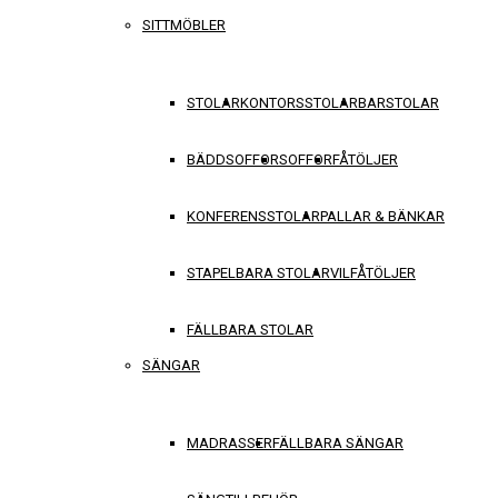
SITTMÖBLER
STOLAR
KONTORSSTOLAR
BARSTOLAR
BÄDDSOFFOR
SOFFOR
FÅTÖLJER
KONFERENSSTOLAR
PALLAR & BÄNKAR
STAPELBARA STOLAR
VILFÅTÖLJER
FÄLLBARA STOLAR
SÄNGAR
MADRASSER
FÄLLBARA SÄNGAR