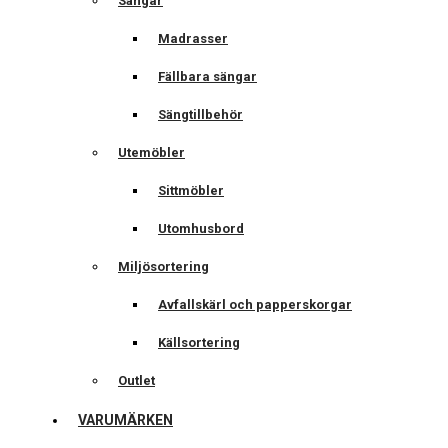
Sängar
Madrasser
Fällbara sängar
Sängtillbehör
Utemöbler
Sittmöbler
Utomhusbord
Miljösortering
Avfallskärl och papperskorgar
Källsortering
Outlet
VARUMÄRKEN