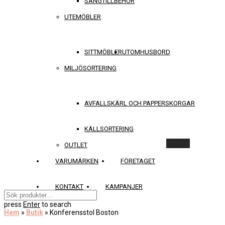
SÄNGTILLBEHÖR
UTEMÖBLER
SITTMÖBLER
UTOMHUSBORD
MILJÖSORTERING
AVFALLSKÄRL OCH PAPPERSKORGAR
KÄLLSORTERING
Rensa
OUTLET
VARUMÄRKEN
FÖRETAGET
KONTAKT
KAMPANJER
press
Enter
to search
Hem
»
Butik
»
Konferensstol Boston