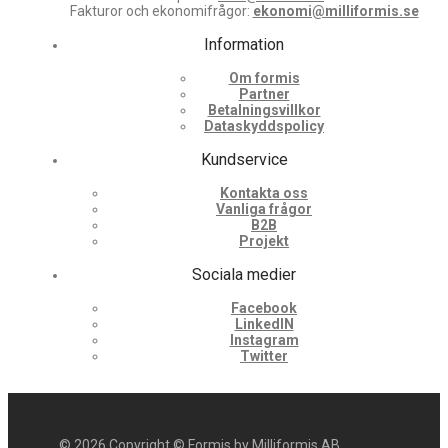
Fakturor och ekonomifrågor:
ekonomi@milliformis.se
Information
Om formis
Partner
Betalningsvillkor
Dataskyddspolicy
Kundservice
Kontakta oss
Vanliga frågor
B2B
Projekt
Sociala medier
Facebook
LinkedIN
Instagram
Twitter
©
2026
Copyright © Formis by Milliformis AB