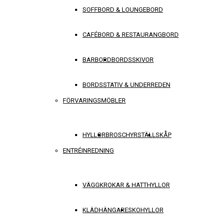
SOFFBORD & LOUNGEBORD
CAFÉBORD & RESTAURANGBORD
BARBORD
BORDSSKIVOR
BORDSSTATIV & UNDERREDEN
FÖRVARINGSMÖBLER
HYLLOR
BROSCHYRSTÄLL
SKÅP
ENTRÉINREDNING
VÄGGKROKAR & HATTHYLLOR
KLÄDHÄNGARE
SKOHYLLOR