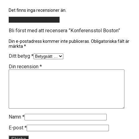
Det finns inga recensioner än.
Lägg till en recension
Bli först med att recensera ”Konferensstol Boston”
Din e-postadress kommer inte publiceras.
Obligatoriska fält är
märkta
*
Ditt betyg
*
Din recension
*
Namn
*
E-post
*