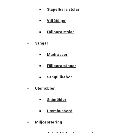
Stapelbara stolar
Vilfåtöljer
Fällbara stolar
Sängar
Madrasser
Fällbara sängar
Sängtillbehör
Utemöbler
Sittmöbler
Utomhusbord
Miljösortering