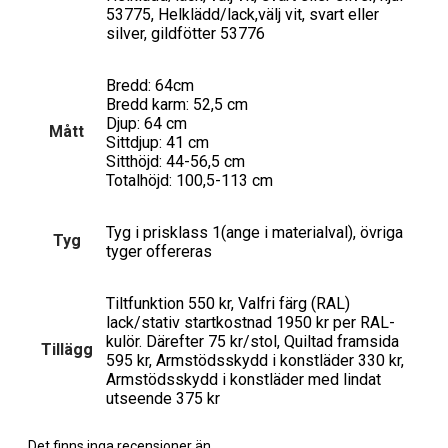
53775, Helklädd/lack,välj vit, svart eller
silver, gildfötter 53776
Bredd: 64cm
Bredd karm: 52,5 cm
Djup: 64 cm
Mått
Sittdjup: 41 cm
Sitthöjd: 44-56,5 cm
Totalhöjd: 100,5-113 cm
Tyg i prisklass 1(ange i materialval), övriga
Tyg
tyger offereras
Tiltfunktion 550 kr, Valfri färg (RAL)
lack/stativ startkostnad 1950 kr per RAL-
kulör. Därefter 75 kr/stol, Quiltad framsida
Tillägg
595 kr, Armstödsskydd i konstläder 330 kr,
Armstödsskydd i konstläder med lindat
utseende 375 kr
Det finns inga recensioner än.