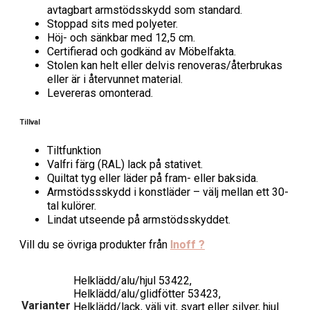
avtagbart armstödsskydd som standard.
Stoppad sits med polyeter.
Höj- och sänkbar med 12,5 cm.
Certifierad och godkänd av Möbelfakta.
Stolen kan helt eller delvis renoveras/återbrukas
eller är i återvunnet material.
Levereras omonterad.
Tillval
Tiltfunktion
Valfri färg (RAL) lack på stativet.
Quiltat tyg eller läder på fram- eller baksida.
Armstödssskydd i konstläder – välj mellan ett 30-
tal kulörer.
Lindat utseende på armstödsskyddet.
Vill du se övriga produkter från
Inoff ?
Helklädd/alu/hjul 53422,
Helklädd/alu/glidfötter 53423,
Varianter
Helklädd/lack, välj vit, svart eller silver, hjul