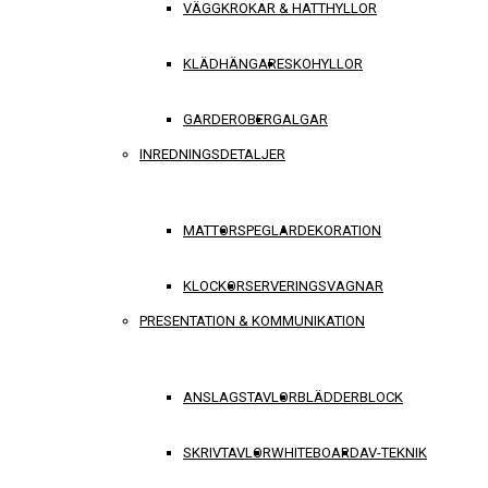
VÄGGKROKAR & HATTHYLLOR
KLÄDHÄNGARE
SKOHYLLOR
GARDEROBER
GALGAR
INREDNINGSDETALJER
MATTOR
SPEGLAR
DEKORATION
KLOCKOR
SERVERINGSVAGNAR
PRESENTATION & KOMMUNIKATION
ANSLAGSTAVLOR
BLÄDDERBLOCK
SKRIVTAVLOR
WHITEBOARD
AV-TEKNIK