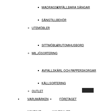
MADRASSER
FÄLLBARA SÄNGAR
SÄNGTILLBEHÖR
UTEMÖBLER
SITTMÖBLER
UTOMHUSBORD
MILJÖSORTERING
AVFALLSKÄRL OCH PAPPERSKORGAR
KÄLLSORTERING
Rensa
OUTLET
VARUMÄRKEN
FÖRETAGET