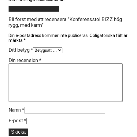
Lägg till en recension
Bli först med att recensera ”Konferensstol BIZZ hög
rygg, med karm”
Din e-postadress kommer inte publiceras.
Obligatoriska fält är
märkta
*
Ditt betyg
*
Din recension
*
Namn
*
E-post
*