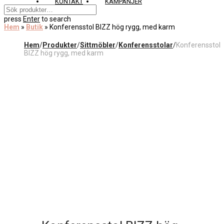
KONTAKT
KAMPANJER
press
Enter
to search
Hem
»
Butik
»
Konferensstol BIZZ hög rygg, med karm
Hem
/
Produkter
/
Sittmöbler
/
Konferensstolar
/
Konferensstol
BIZZ hög rygg, med karm