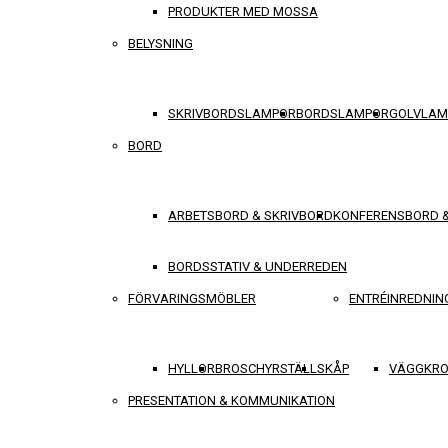
PRODUKTER MED MOSSA
BELYSNING
SKRIVBORDSLAMPOR
BORDSLAMPOR
GOLVLAM
BORD
ARBETSBORD & SKRIVBORD
KONFERENSBORD 
BORDSSTATIV & UNDERREDEN
FÖRVARINGSMÖBLER
ENTRÉINREDNIN
HYLLOR
BROSCHYRSTÄLL
SKÅP
VÄGGKRO
PRESENTATION & KOMMUNIKATION