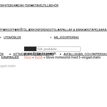
R
WHITEBOARD
AV-TEKNIK
TAVELTILLBEHÖR
FFOR
SOFFOR
FÅTÖLJER
KONFERENSSTOLAR
PALLAR & BÄNKAR
STAPELBARA
UTEMÖBLER
MILJÖSORTERING
Rensa
press
Enter
to search
ÖR
SITTMÖBLER
UTOMHUSBORD
AVFALLSKÄRL OCH PAPPERS
KAMPANJER
Hem
»
Butik
»
Glove mötesstol med 5-vingad stativ
ngad stativ