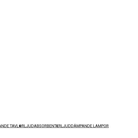
NDE TAVLOR
LJUDABSORBENTER
LJUDDÄMPANDE LAMPOR