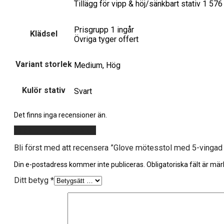
Tillägg för vipp & höj/sänkbart stativ 1 576
Prisgrupp 1 ingår
Klädsel
Övriga tyger offert
Variant storlek
Medium, Hög
Kulör stativ
Svart
Det finns inga recensioner än.
Lägg till en recension
Bli först med att recensera ”Glove mötesstol med 5-vingad 
Din e-postadress kommer inte publiceras.
Obligatoriska fält är mä
Ditt betyg
*