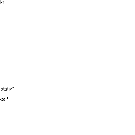
 kr
stativ”
rkta
*