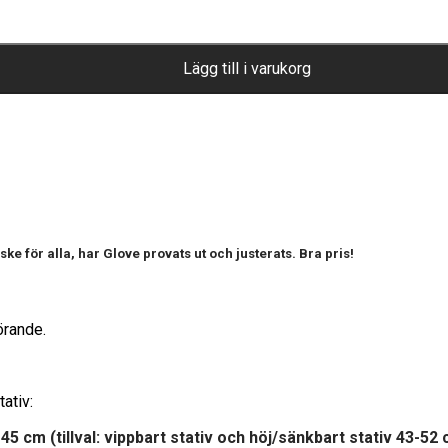
Lägg till i varukorg
e för alla, har Glove provats ut och justerats. Bra pris!
örande.
tativ:
 45 cm (tillval: vippbart stativ och höj/sänkbart stativ 43-52