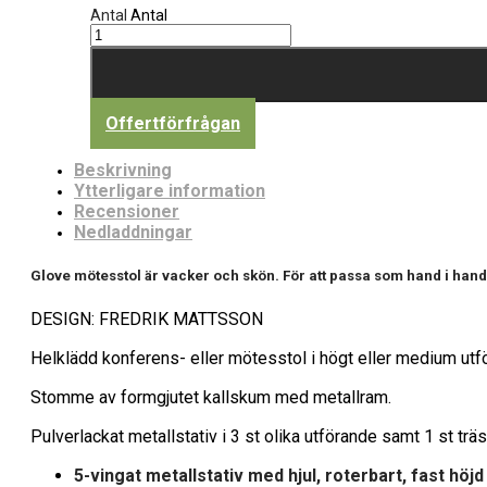
Antal
Antal
Offertförfrågan
Beskrivning
Ytterligare information
Recensioner
Nedladdningar
Glove mötesstol är vacker och skön. För att passa som hand i handsk
DESIGN: FREDRIK MATTSSON
Helklädd konferens- eller mötesstol i högt eller medium utf
Stomme av formgjutet kallskum med metallram.
Pulverlackat metallstativ i 3 st olika utförande samt 1 st träs
5-vingat metallstativ med hjul, roterbart, fast höjd