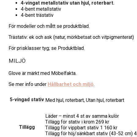
4-vingat metallstativ utan hjul, roterbart.
4-bent metallstativ
4-bent trästativ
För modeller och mått se produktblad.
Trästativ: ek och ask (natur, mörkbetsat och vitpigmenterat)
För prisklasser tyg; se Produktblad.
MILJÖ
Glove är märkt med Möbelfakta.
Se mer info under
Hållbarhet och miljö
.
5-vingad stativ
Med hjul, roterbart, Utan hjul, roterbart
Läder – minst 4 st av samma kulör
Tillägg för stativ i krom 269 kr
Tillägg
Tillägg för vippbart stativ 1 160 kr
Tillägg för höj/sänkbart stativ (43-52 cm) 4