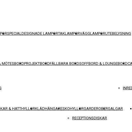
POR
SPECIALDESIGNADE LAMPOR
TAKLAMPOR
VÄGGLAMPOR
UTEBELYSNING
& MÖTESBORD
PROJEKTBORD
FÄLLBARA BORD
SOFFBORD & LOUNGEBORD
C
G
INRE
KAR & HATTHYLLOR
KLÄDHÄNGARE
SKOHYLLOR
GARDEROBER
GALGAR
RECEPTIONSDISKAR