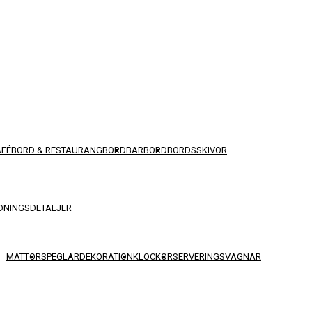
AFÉBORD & RESTAURANGBORD
BARBORD
BORDSSKIVOR
DNINGSDETALJER
MATTOR
SPEGLAR
DEKORATION
KLOCKOR
SERVERINGSVAGNAR