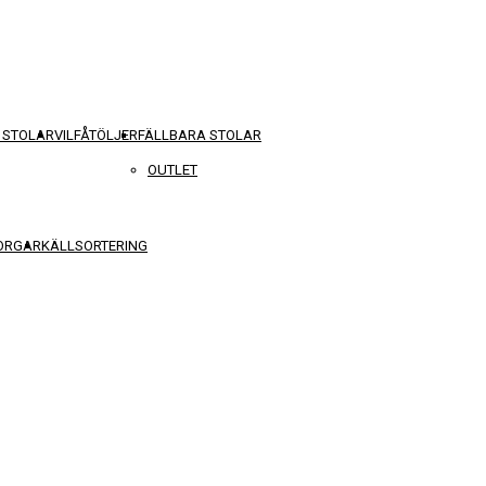
 STOLAR
VILFÅTÖLJER
FÄLLBARA STOLAR
OUTLET
KORGAR
KÄLLSORTERING