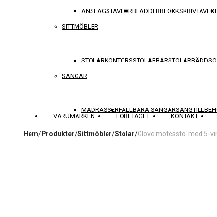
ANSLAGSTAVLOR
BLÄDDERBLOCK
SKRIVTAVLO
SITTMÖBLER
STOLAR
KONTORSSTOLAR
BARSTOLAR
BÄDDSO
SÄNGAR
MADRASSER
FÄLLBARA SÄNGAR
SÄNGTILLBEH
VARUMÄRKEN
FÖRETAGET
KONTAKT
Hem
/
Produkter
/
Sittmöbler
/
Stolar
/
Glove mötesstol med 5-vi