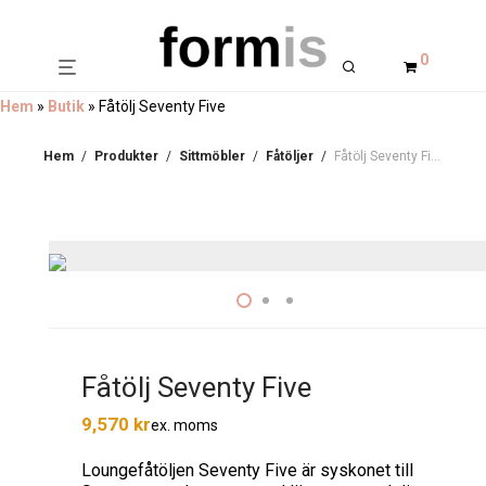
0
Hem
»
Butik
»
Fåtölj Seventy Five
Hem
/
Produkter
/
Sittmöbler
/
Fåtöljer
/
Fåtölj Seventy Five
Fåtölj Seventy Five
9,570
kr
ex. moms
Loungefåtöljen Seventy Five är syskonet till