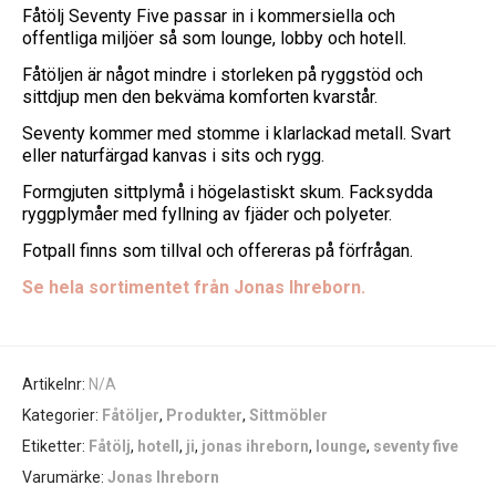
Fåtölj Seventy Five passar in i kommersiella och
offentliga miljöer så som lounge, lobby och hotell.
Fåtöljen är något mindre i storleken på ryggstöd och
sittdjup men den bekväma komforten kvarstår.
Seventy kommer med stomme i klarlackad metall. Svart
eller naturfärgad kanvas i sits och rygg.
Formgjuten sittplymå i högelastiskt skum. Facksydda
ryggplymåer med fyllning av fjäder och polyeter.
Fotpall finns som tillval och offereras på förfrågan.
Se hela sortimentet från Jonas Ihreborn.
Artikelnr:
N/A
Kategorier:
Fåtöljer
,
Produkter
,
Sittmöbler
Etiketter:
Fåtölj
,
hotell
,
ji
,
jonas ihreborn
,
lounge
,
seventy five
Varumärke:
Jonas Ihreborn