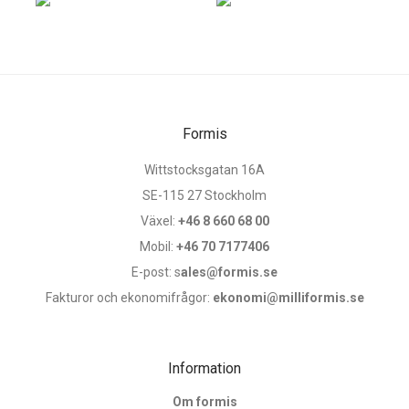
Formis
Wittstocksgatan 16A
SE-115 27 Stockholm
Växel:
+46 8 660 68 00
Mobil:
+46 70 7177406
E-post: s
ales@formis.se
Fakturor och ekonomifrågor:
ekonomi@milliformis.se
Information
Om formis