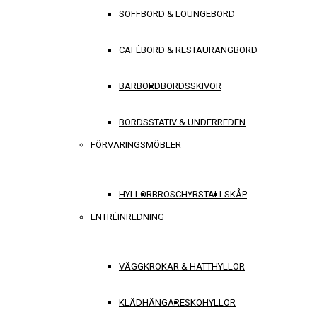
SOFFBORD & LOUNGEBORD
CAFÉBORD & RESTAURANGBORD
BARBORD
BORDSSKIVOR
BORDSSTATIV & UNDERREDEN
FÖRVARINGSMÖBLER
HYLLOR
BROSCHYRSTÄLL
SKÅP
ENTRÉINREDNING
VÄGGKROKAR & HATTHYLLOR
KLÄDHÄNGARE
SKOHYLLOR