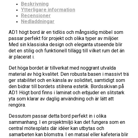
Beskrivning
Ytterligare information
Recensioner
Nedladdningar
AD1 högt bord är en tidlös och mångsidig möbel som
passar perfekt för projekt och olika typer av miljöer.
Med sin klassiska design och eleganta utseende blir
det en stilig och funktionell tillägg till vilket rum det än
är placerat i.
Det höga bordet är tillverkat med noggrant utvalda
material av hög kvalitet. Den robusta basen i massivt trä
ger stabilitet och en känsla av soliditet, samtidigt som
den bidrar till bordets stilrena estetik. Bordsskivan på
AD1 Högt bord finns i laminat och erbjuder en slitstark
yta som klarar av daglig användning och är lätt att
rengöra.
Dessutom passar detta bord perfekt in i olika
sammanhang. I en projektmiljö kan det fungera som en
central mötesplats där idéer kan utbytas och
samarbeten kan blomstra. I en matsal eller kafeteria blir