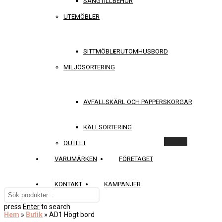
SÄNGTILLBEHÖR
UTEMÖBLER
SITTMÖBLER
UTOMHUSBORD
MILJÖSORTERING
AVFALLSKÄRL OCH PAPPERSKORGAR
KÄLLSORTERING
Rensa
OUTLET
VARUMÄRKEN
FÖRETAGET
KONTAKT
KAMPANJER
press
Enter
to search
Hem
»
Butik
»
AD1 Högt bord