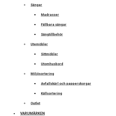
Sängar
Madrasser
Fällbara sängar
Sängtillbehör
Utemöbler
Sittmöbler
Utomhusbord
Miljösortering
Avfallskärl och papperskorgar
Källsortering
Outlet
VARUMÄRKEN