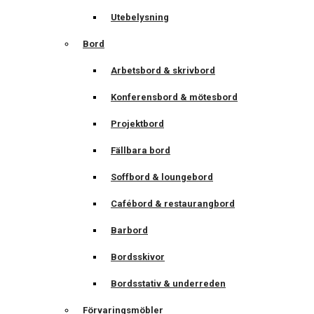
Utebelysning
Bord
Arbetsbord & skrivbord
Konferensbord & mötesbord
Projektbord
Fällbara bord
Soffbord & loungebord
Cafébord & restaurangbord
Barbord
Bordsskivor
Bordsstativ & underreden
Förvaringsmöbler