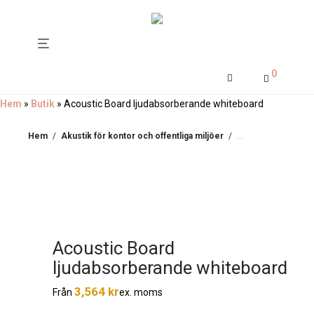
0
Hem
»
Butik
»
Acoustic Board ljudabsorberande whiteboard
Hem
/
Akustik för kontor och offentliga miljöer
/
Ljuddämpande tavl
Acoustic Board
ljudabsorberande whiteboard
3,564
kr
ex. moms
Från