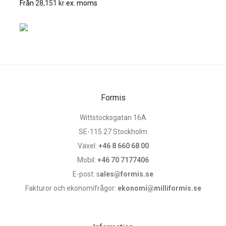
Från
28,151
kr
ex. moms
Formis
Wittstocksgatan 16A
SE-115 27 Stockholm
Växel:
+46 8 660 68 00
Mobil:
+46 70 7177406
E-post: s
ales@formis.se
Fakturor och ekonomifrågor:
ekonomi@milliformis.se