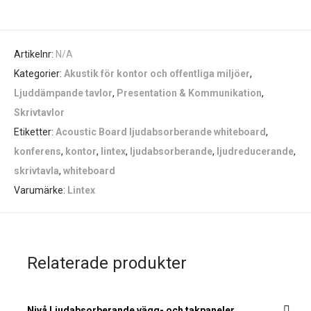
Artikelnr:
N/A
Kategorier:
Akustik för kontor och offentliga miljöer
,
Ljuddämpande tavlor
,
Presentation & Kommunikation
,
Skrivtavlor
Etiketter:
Acoustic Board ljudabsorberande whiteboard
,
konferens
,
kontor
,
lintex
,
ljudabsorberande
,
ljudreducerande
,
skrivtavla
,
whiteboard
Varumärke:
Lintex
Relaterade produkter
Nivå Ljudabsorberande vägg- och takpaneler