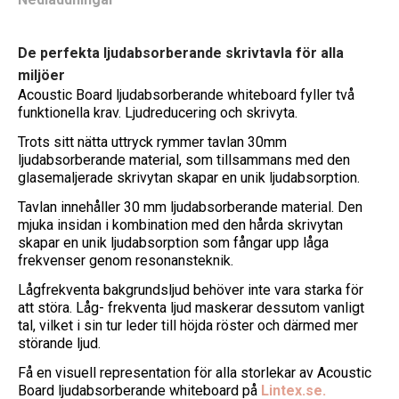
De perfekta ljudabsorberande skrivtavla för alla
miljöer
Acoustic Board ljudabsorberande whiteboard fyller två
funktionella krav. Ljudreducering och skrivyta.
Trots sitt nätta uttryck rymmer tavlan 30mm
ljudabsorberande material, som tillsammans med den
glasemaljerade skrivytan skapar en unik ljudabsorption.
Tavlan innehåller 30 mm ljudabsorberande material. Den
mjuka insidan i kombination med den hårda skrivytan
skapar en unik ljudabsorption som fångar upp låga
frekvenser genom resonansteknik.
Lågfrekventa bakgrundsljud behöver inte vara starka för
att störa. Låg- frekventa ljud maskerar dessutom vanligt
tal, vilket i sin tur leder till höjda röster och därmed mer
störande ljud.
Få en visuell representation för alla storlekar av Acoustic
Board ljudabsorberande whiteboard på
Lintex.se.