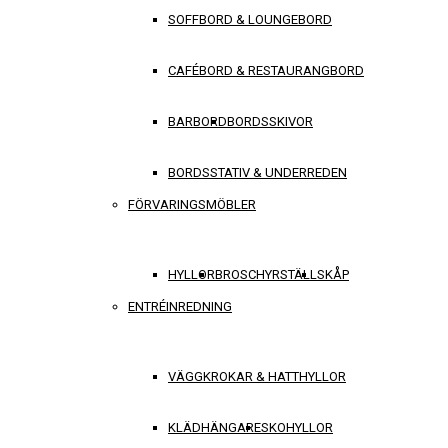
SOFFBORD & LOUNGEBORD
CAFÉBORD & RESTAURANGBORD
BARBORD
BORDSSKIVOR
BORDSSTATIV & UNDERREDEN
FÖRVARINGSMÖBLER
HYLLOR
BROSCHYRSTÄLL
SKÅP
ENTRÉINREDNING
VÄGGKROKAR & HATTHYLLOR
KLÄDHÄNGARE
SKOHYLLOR