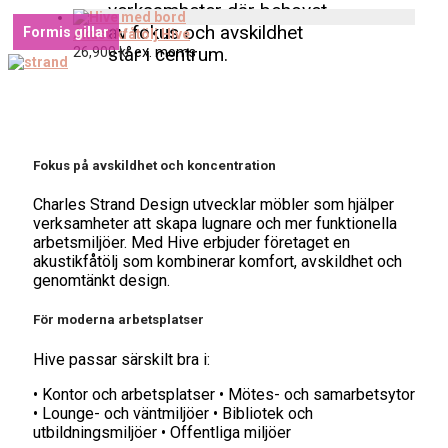
verksamheter där behovet
av fokus och avskildhet
Formis gillar
Akustikfåtölj Hive
står i centrum.
26,900
kr
ex. moms
Fokus på avskildhet och koncentration
Charles Strand Design utvecklar möbler som hjälper
verksamheter att skapa lugnare och mer funktionella
arbetsmiljöer. Med Hive erbjuder företaget en
akustikfåtölj som kombinerar komfort, avskildhet och
genomtänkt design.
För moderna arbetsplatser
Hive passar särskilt bra i:
• Kontor och arbetsplatser • Mötes- och samarbetsytor
• Lounge- och väntmiljöer • Bibliotek och
utbildningsmiljöer • Offentliga miljöer