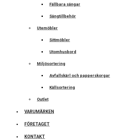
Fällbara sängar
Sängtillbehör
Utemöbler
Sittmöbler
Utomhusbord
Miljösortering
Avfallskärl och papperskorgar
Källsortering
Outlet
VARUMÄRKEN
FÖRETAGET
KONTAKT