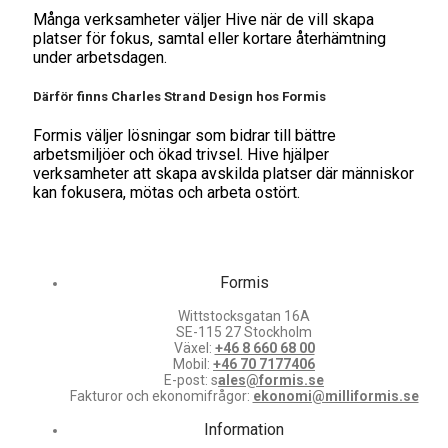
Många verksamheter väljer Hive när de vill skapa
platser för fokus, samtal eller kortare återhämtning
under arbetsdagen.
Därför finns Charles Strand Design hos Formis
Formis väljer lösningar som bidrar till bättre
arbetsmiljöer och ökad trivsel. Hive hjälper
verksamheter att skapa avskilda platser där människor
kan fokusera, mötas och arbeta ostört.
Formis
Wittstocksgatan 16A
SE-115 27 Stockholm
Växel:
+46 8 660 68 00
Mobil:
+46 70 7177406
E-post: s
ales@formis.se
Fakturor och ekonomifrågor:
ekonomi@milliformis.se
Information