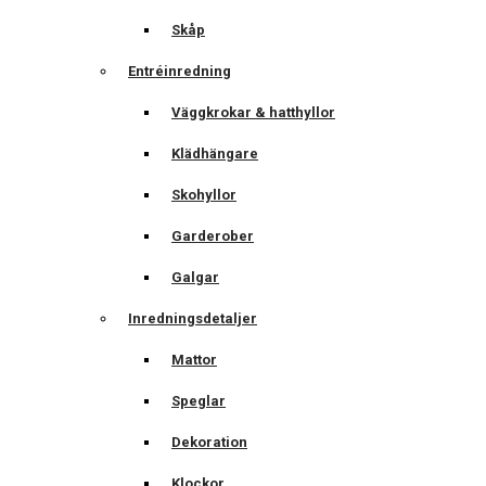
Skåp
Entréinredning
Väggkrokar & hatthyllor
Klädhängare
Skohyllor
Garderober
Galgar
Inredningsdetaljer
Mattor
Speglar
Dekoration
Klockor