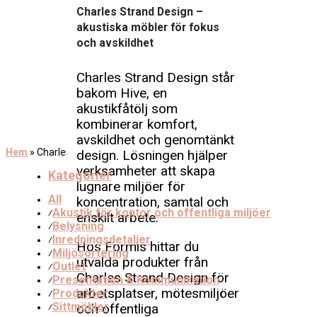
Charles Strand Design –
akustiska möbler för fokus
och avskildhet
Charles Strand Design står
bakom Hive, en
akustikfåtölj som
kombinerar komfort,
avskildhet och genomtänkt
Hem
»
Charles Strand Design
design. Lösningen hjälper
verksamheter att skapa
Kategorier
lugnare miljöer för
All
koncentration, samtal och
Akustik för kontor och offentliga miljöer
⁄
enskilt arbete.
Belysning
⁄
Inredningsdetaljer
⁄
Hos Formis hittar du
Miljösortering
⁄
utvalda produkter från
Outlet
⁄
Charles Strand Design för
Presentation & Kommunikation
⁄
arbetsplatser, mötesmiljöer
Produkter
⁄
Sittmöbler
och offentliga
⁄