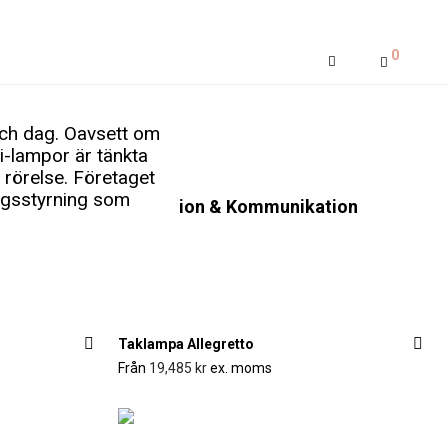
0
och dag. Oavsett om
ni-lampor är tänkta
rörelse. Företaget
ingsstyrning som
Outlet
Presentation & Kommunikation
Taklampa Allegretto
Från
19,485
kr
ex. moms