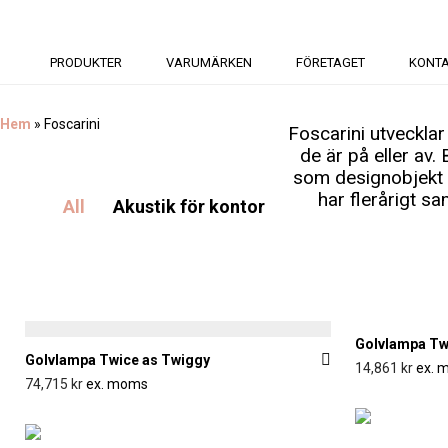
PRODUKTER
VARUMÄRKEN
FÖRETAGET
KONT
Hem
»
Foscarini
Foscarini utveckla
de är på eller av.
som designobjekt 
har flerårigt s
All
Akustik för kontor och offentliga miljöe
Golvlampa Tw
Golvlampa Twice as Twiggy
14,861
kr
ex. 
74,715
kr
ex. moms