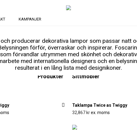
AKT
KAMPANJER
r och producerar dekorativa lampor som passar natt 
 Belysningen förför, överraskar och inspirerar. Foscari
som förvandlar utrymmen med skönhet och dekorativ 
amarbete med internationella designers och en belysn
r
Belysning
Inredningsdetaljer
Miljösortering
resulterat i en lång lista med designikoner.
Produkter
Sittmöbler
iggy
Taklampa Twice as Twiggy
moms
32,867
kr
ex. moms