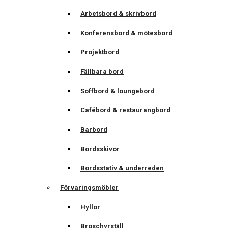
Arbetsbord & skrivbord
Konferensbord & mötesbord
Projektbord
Fällbara bord
Soffbord & loungebord
Cafébord & restaurangbord
Barbord
Bordsskivor
Bordsstativ & underreden
Förvaringsmöbler
Hyllor
Broschyrställ