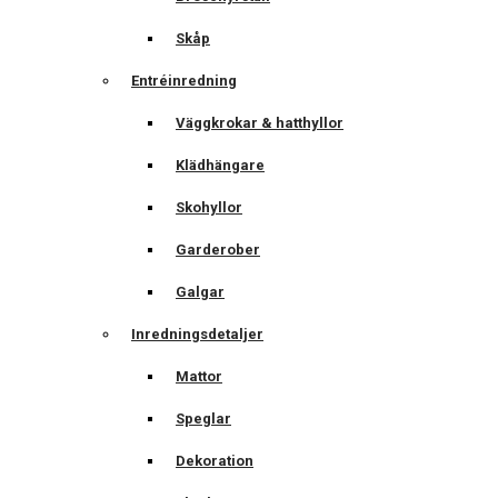
Skåp
Entréinredning
Väggkrokar & hatthyllor
Klädhängare
Skohyllor
Garderober
Galgar
Inredningsdetaljer
Mattor
Speglar
Dekoration