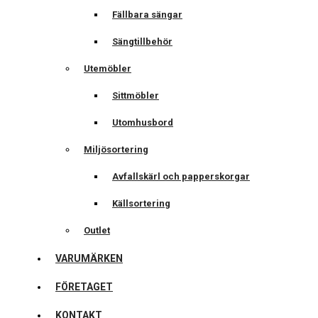
Fällbara sängar
Sängtillbehör
Utemöbler
Sittmöbler
Utomhusbord
Miljösortering
Avfallskärl och papperskorgar
Källsortering
Outlet
VARUMÄRKEN
FÖRETAGET
KONTAKT