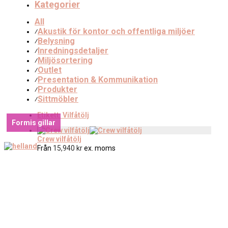
Kategorier
All
Akustik för kontor och offentliga miljöer
⁄
Belysning
⁄
Inredningsdetaljer
⁄
Miljösortering
⁄
Outlet
⁄
Presentation & Kommunikation
⁄
Produkter
⁄
Sittmöbler
⁄
Etikett:
Vilfåtölj
Formis gillar
Crew vilfåtölj
Från
15,940
kr
ex. moms