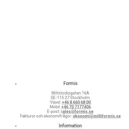
Formis
Wittstocksgatan 16A
SE-115 27 Stockholm
Växel:
+46 8 660 68 00
Mobil:
+46 70 7177406
E-post: s
ales@formis.se
Fakturor och ekonomifrågor:
ekonomi@milliformis.se
Information