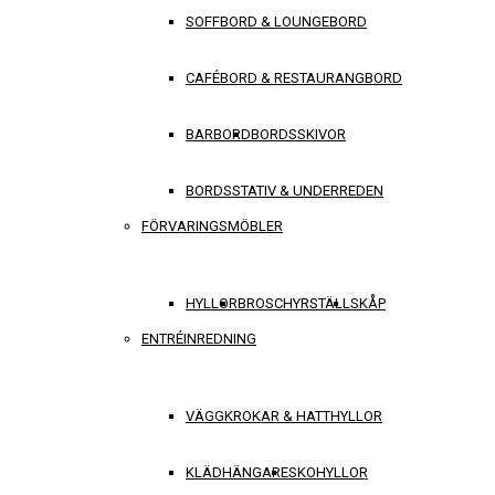
SOFFBORD & LOUNGEBORD
CAFÉBORD & RESTAURANGBORD
BARBORD
BORDSSKIVOR
BORDSSTATIV & UNDERREDEN
FÖRVARINGSMÖBLER
HYLLOR
BROSCHYRSTÄLL
SKÅP
ENTRÉINREDNING
VÄGGKROKAR & HATTHYLLOR
KLÄDHÄNGARE
SKOHYLLOR