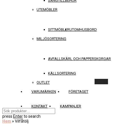
SÄNGTILLBEHÖR
UTEMÖBLER
SITTMÖBLER
UTOMHUSBORD
MILJÖSORTERING
AVFALLSKÄRL OCH PAPPERSKORGAR
KÄLLSORTERING
Rensa
OUTLET
VARUMÄRKEN
FÖRETAGET
KONTAKT
KAMPANJER
press
Enter
to search
Hem
»
Vilfåtölj