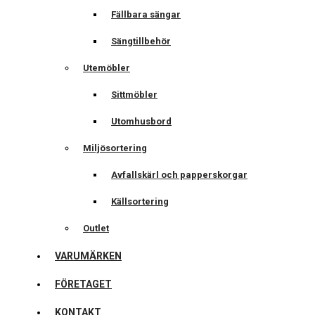
Fällbara sängar
Sängtillbehör
Utemöbler
Sittmöbler
Utomhusbord
Miljösortering
Avfallskärl och papperskorgar
Källsortering
Outlet
VARUMÄRKEN
FÖRETAGET
KONTAKT