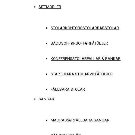
SITTMÖBLER
STOLAR
KONTORSSTOLAR
BARSTOLAR
BÄDDSOFFOR
SOFFOR
FÅTÖLJER
KONFERENSSTOLAR
PALLAR & BÄNKAR
STAPELBARA STOLAR
VILFÅTÖLJER
FÄLLBARA STOLAR
SÄNGAR
MADRASSER
FÄLLBARA SÄNGAR