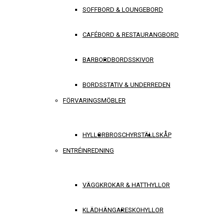
SOFFBORD & LOUNGEBORD
CAFÉBORD & RESTAURANGBORD
BARBORD
BORDSSKIVOR
BORDSSTATIV & UNDERREDEN
FÖRVARINGSMÖBLER
HYLLOR
BROSCHYRSTÄLL
SKÅP
ENTRÉINREDNING
VÄGGKROKAR & HATTHYLLOR
KLÄDHÄNGARE
SKOHYLLOR