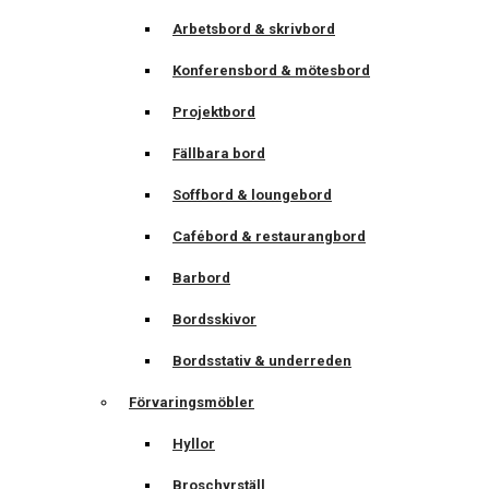
Arbetsbord & skrivbord
Konferensbord & mötesbord
Projektbord
Fällbara bord
Soffbord & loungebord
Cafébord & restaurangbord
Barbord
Bordsskivor
Bordsstativ & underreden
Förvaringsmöbler
Hyllor
Broschyrställ