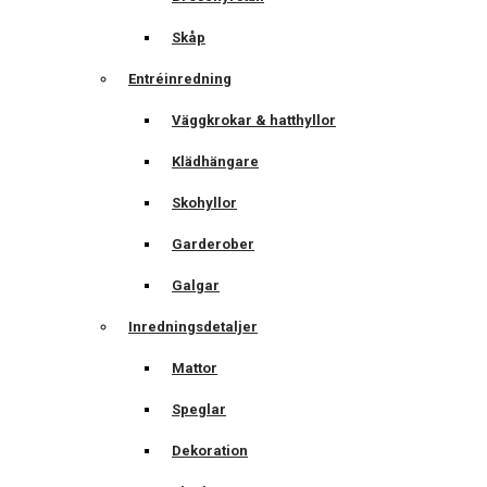
Skåp
Entréinredning
Väggkrokar & hatthyllor
Klädhängare
Skohyllor
Garderober
Galgar
Inredningsdetaljer
Mattor
Speglar
Dekoration