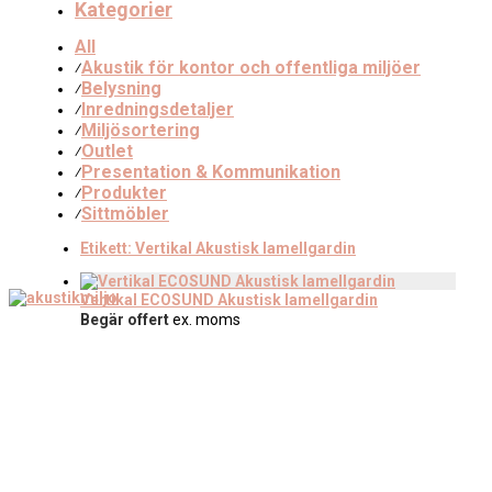
Kategorier
All
Akustik för kontor och offentliga miljöer
⁄
Belysning
⁄
Inredningsdetaljer
⁄
Miljösortering
⁄
Outlet
⁄
Presentation & Kommunikation
⁄
Produkter
⁄
Sittmöbler
⁄
Etikett:
Vertikal Akustisk lamellgardin
Vertikal ECOSUND Akustisk lamellgardin
Begär offert
ex. moms