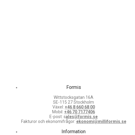
Formis
Wittstocksgatan 16A
SE-115 27 Stockholm
Växel:
+46 8 660 68 00
Mobil:
+46 70 7177406
E-post: s
ales@formis.se
Fakturor och ekonomifrågor:
ekonomi@milliformis.se
Information