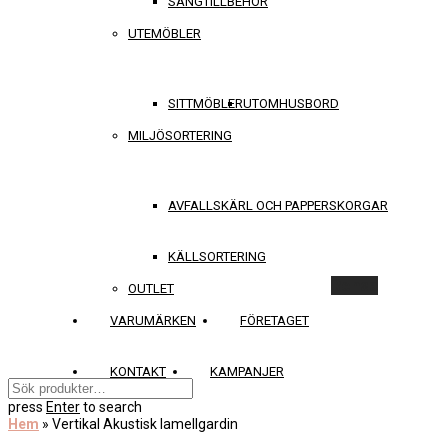
SÄNGTILLBEHÖR
UTEMÖBLER
SITTMÖBLER
UTOMHUSBORD
MILJÖSORTERING
AVFALLSKÄRL OCH PAPPERSKORGAR
KÄLLSORTERING
Rensa
OUTLET
VARUMÄRKEN
FÖRETAGET
KONTAKT
KAMPANJER
press
Enter
to search
Hem
»
Vertikal Akustisk lamellgardin