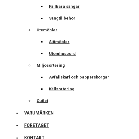
Fällbara sängar
Sängtillbehör
Utemöbler
Sittmöbler
Utomhusbord
Miljösortering
Avfallskärl och papperskorgar
Källsortering
Outlet
VARUMÄRKEN
FÖRETAGET
KONTAKT