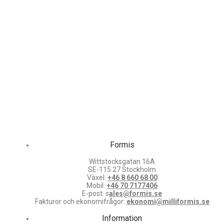
Formis
Wittstocksgatan 16A
SE-115 27 Stockholm
Växel:
+46 8 660 68 00
Mobil:
+46 70 7177406
E-post: s
ales@formis.se
Fakturor och ekonomifrågor:
ekonomi@milliformis.se
Information