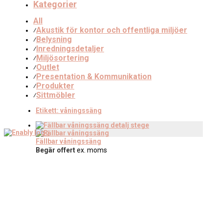
Kategorier
All
Akustik för kontor och offentliga miljöer
⁄
Belysning
⁄
Inredningsdetaljer
⁄
Miljösortering
⁄
Outlet
⁄
Presentation & Kommunikation
⁄
Produkter
⁄
Sittmöbler
⁄
Etikett:
våningssäng
Fällbar våningssäng
Begär offert
ex. moms