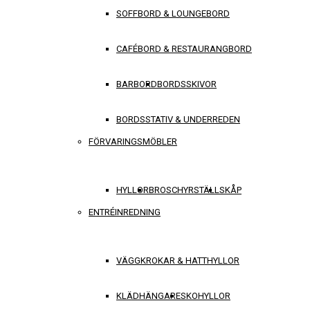
SOFFBORD & LOUNGEBORD
CAFÉBORD & RESTAURANGBORD
BARBORD
BORDSSKIVOR
BORDSSTATIV & UNDERREDEN
FÖRVARINGSMÖBLER
HYLLOR
BROSCHYRSTÄLL
SKÅP
ENTRÉINREDNING
VÄGGKROKAR & HATTHYLLOR
KLÄDHÄNGARE
SKOHYLLOR