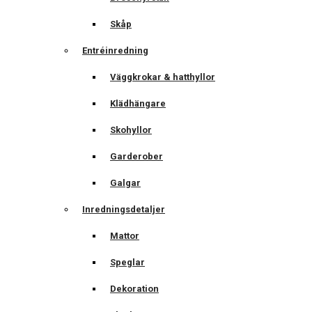
Skåp
Entréinredning
Väggkrokar & hatthyllor
Klädhängare
Skohyllor
Garderober
Galgar
Inredningsdetaljer
Mattor
Speglar
Dekoration