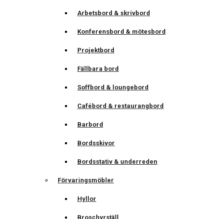
Arbetsbord & skrivbord
Konferensbord & mötesbord
Projektbord
Fällbara bord
Soffbord & loungebord
Cafébord & restaurangbord
Barbord
Bordsskivor
Bordsstativ & underreden
Förvaringsmöbler
Hyllor
Broschyrställ