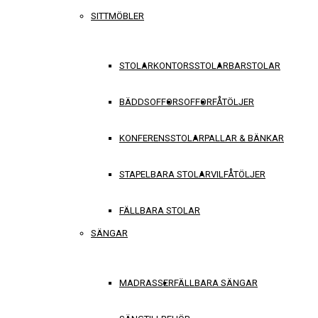
SITTMÖBLER
STOLAR
KONTORSSTOLAR
BARSTOLAR
BÄDDSOFFOR
SOFFOR
FÅTÖLJER
KONFERENSSTOLAR
PALLAR & BÄNKAR
STAPELBARA STOLAR
VILFÅTÖLJER
FÄLLBARA STOLAR
SÄNGAR
MADRASSER
FÄLLBARA SÄNGAR