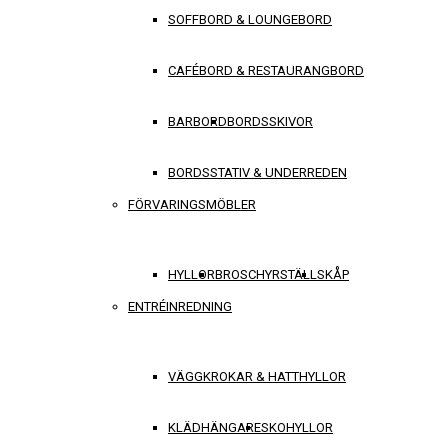
SOFFBORD & LOUNGEBORD
CAFÉBORD & RESTAURANGBORD
BARBORD
BORDSSKIVOR
BORDSSTATIV & UNDERREDEN
FÖRVARINGSMÖBLER
HYLLOR
BROSCHYRSTÄLL
SKÅP
ENTRÉINREDNING
VÄGGKROKAR & HATTHYLLOR
KLÄDHÄNGARE
SKOHYLLOR