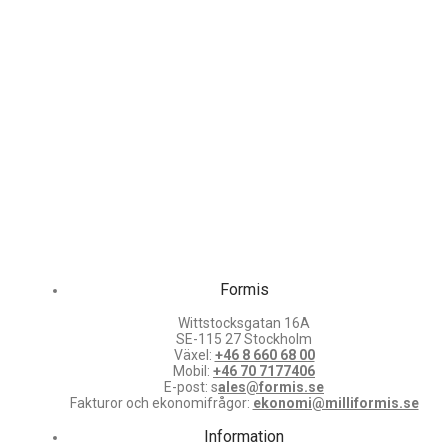
Formis
Wittstocksgatan 16A
SE-115 27 Stockholm
Växel:
+46 8 660 68 00
Mobil:
+46 70 7177406
E-post: s
ales@formis.se
Fakturor och ekonomifrågor:
ekonomi@milliformis.se
Information