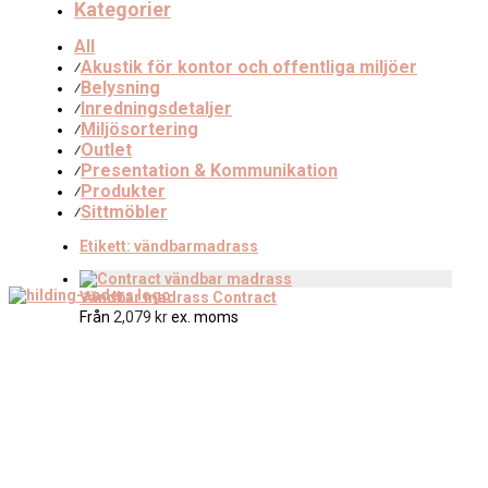
Kategorier
All
Akustik för kontor och offentliga miljöer
⁄
Belysning
⁄
Inredningsdetaljer
⁄
Miljösortering
⁄
Outlet
⁄
Presentation & Kommunikation
⁄
Produkter
⁄
Sittmöbler
⁄
Etikett:
vändbarmadrass
Vändbar madrass Contract
Från
2,079
kr
ex. moms