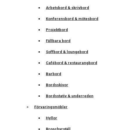
Arbetsbord & skrivbord
Konferensbord & mötesbord
Projektbord
Fällbara bord
Soffbord & loungebord
Cafébord & restaurangbord
Barbord
Bordsskivor
Bordsstativ & underreden
Förvaringsmöbler
Hyllor
Broschyrställ