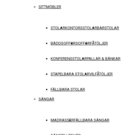
SITTMÖBLER
STOLAR
KONTORSSTOLAR
BARSTOLAR
BÄDDSOFFOR
SOFFOR
FÅTÖLJER
KONFERENSSTOLAR
PALLAR & BÄNKAR
STAPELBARA STOLAR
VILFÅTÖLJER
FÄLLBARA STOLAR
SÄNGAR
MADRASSER
FÄLLBARA SÄNGAR