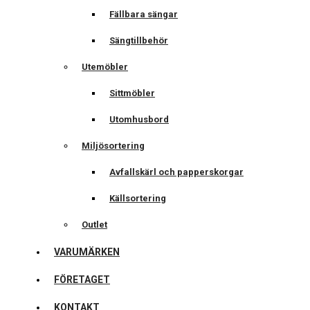
Fällbara sängar
Sängtillbehör
Utemöbler
Sittmöbler
Utomhusbord
Miljösortering
Avfallskärl och papperskorgar
Källsortering
Outlet
VARUMÄRKEN
FÖRETAGET
KONTAKT