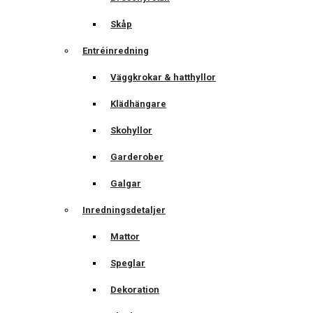
Skåp
Entréinredning
Väggkrokar & hatthyllor
Klädhängare
Skohyllor
Garderober
Galgar
Inredningsdetaljer
Mattor
Speglar
Dekoration