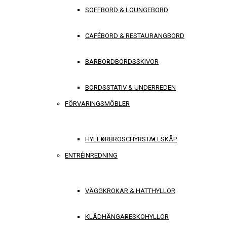
SOFFBORD & LOUNGEBORD
CAFÉBORD & RESTAURANGBORD
BARBORD
BORDSSKIVOR
BORDSSTATIV & UNDERREDEN
FÖRVARINGSMÖBLER
HYLLOR
BROSCHYRSTÄLL
SKÅP
ENTRÉINREDNING
VÄGGKROKAR & HATTHYLLOR
KLÄDHÄNGARE
SKOHYLLOR