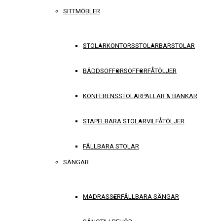
SITTMÖBLER
STOLAR
KONTORSSTOLAR
BARSTOLAR
BÄDDSOFFOR
SOFFOR
FÅTÖLJER
KONFERENSSTOLAR
PALLAR & BÄNKAR
STAPELBARA STOLAR
VILFÅTÖLJER
FÄLLBARA STOLAR
SÄNGAR
MADRASSER
FÄLLBARA SÄNGAR