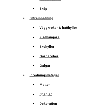
Skåp
Entréinredning
Väggkrokar & hatthyllor
Klädhängare
Skohyllor
Garderober
Galgar
Inredningsdetaljer
Mattor
Speglar
Dekoration