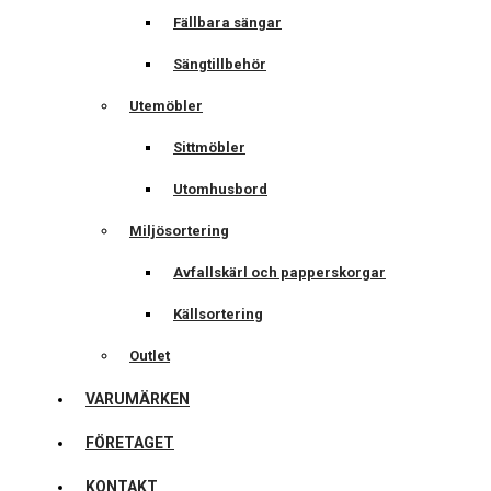
Fällbara sängar
Sängtillbehör
Utemöbler
Sittmöbler
Utomhusbord
Miljösortering
Avfallskärl och papperskorgar
Källsortering
Outlet
VARUMÄRKEN
FÖRETAGET
KONTAKT