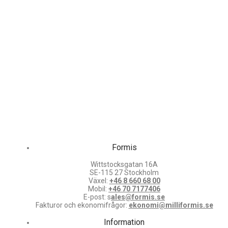
Formis
Wittstocksgatan 16A
SE-115 27 Stockholm
Växel:
+46 8 660 68 00
Mobil:
+46 70 7177406
E-post: s
ales@formis.se
Fakturor och ekonomifrågor:
ekonomi@milliformis.se
Information