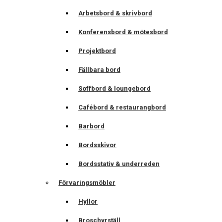
Arbetsbord & skrivbord
Konferensbord & mötesbord
Projektbord
Fällbara bord
Soffbord & loungebord
Cafébord & restaurangbord
Barbord
Bordsskivor
Bordsstativ & underreden
Förvaringsmöbler
Hyllor
Broschyrställ