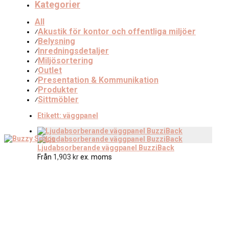
Kategorier
All
Akustik för kontor och offentliga miljöer
⁄
Belysning
⁄
Inredningsdetaljer
⁄
Miljösortering
⁄
Outlet
⁄
Presentation & Kommunikation
⁄
Produkter
⁄
Sittmöbler
⁄
Etikett:
väggpanel
Ljudabsorberande väggpanel BuzziBack
Från
1,903
kr
ex. moms