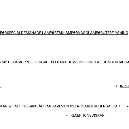
POR
SPECIALDESIGNADE LAMPOR
TAKLAMPOR
VÄGGLAMPOR
UTEBELYSNING
& MÖTESBORD
PROJEKTBORD
FÄLLBARA BORD
SOFFBORD & LOUNGEBORD
C
G
INRE
KAR & HATTHYLLOR
KLÄDHÄNGARE
SKOHYLLOR
GARDEROBER
GALGAR
RECEPTIONSDISKAR