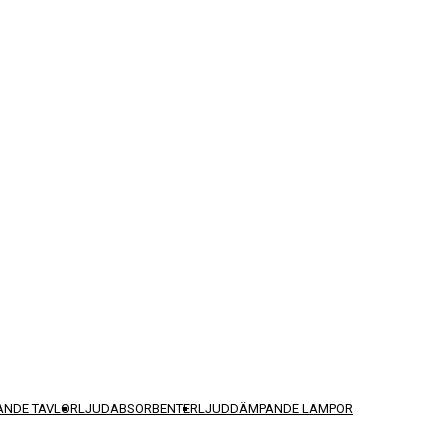
NDE TAVLOR
LJUDABSORBENTER
LJUDDÄMPANDE LAMPOR