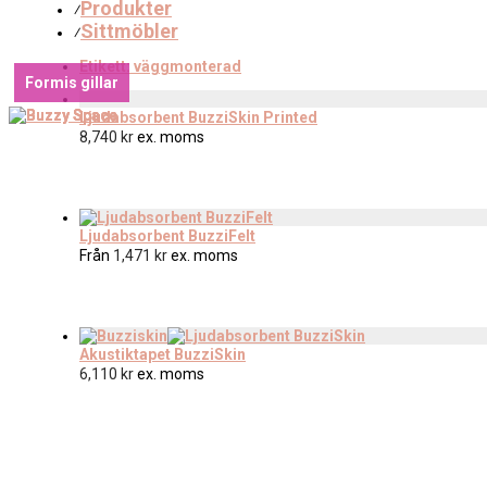
Produkter
⁄
Sittmöbler
⁄
Etikett:
väggmonterad
Formis gillar
Ljudabsorbent BuzziSkin Printed
8,740
kr
ex. moms
Ljudabsorbent BuzziFelt
Från
1,471
kr
ex. moms
Akustiktapet BuzziSkin
6,110
kr
ex. moms