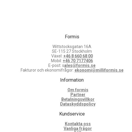
Formis
Wittstocksgatan 16A
SE-115 27 Stockholm
Växel:
+46 8 660 68 00
Mobil:
+46 70 7177406
E-post: s
ales@formis.se
Fakturor och ekonomifrågor:
ekonomi@milliformis.se
Information
Om formis
Partner
Betalningsvillkor
Dataskyddspolicy
Kundservice
Kontakta oss
Vanliga frågor