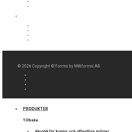
©
2026
Copyright © Formis by Milliformis AB
PRODUKTER
Tillbaka
Akustik för kontor och offentliga miljöer