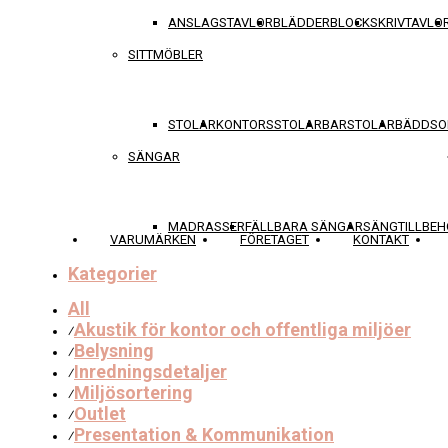
ANSLAGSTAVLOR
BLÄDDERBLOCK
SKRIVTAVLO
SITTMÖBLER
STOLAR
KONTORSSTOLAR
BARSTOLAR
BÄDDSO
SÄNGAR
MADRASSER
FÄLLBARA SÄNGAR
SÄNGTILLBEH
VARUMÄRKEN
FÖRETAGET
KONTAKT
Kategorier
All
Akustik för kontor och offentliga miljöer
⁄
Belysning
⁄
Inredningsdetaljer
⁄
Miljösortering
⁄
Outlet
⁄
Presentation & Kommunikation
⁄