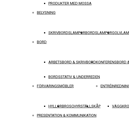
PRODUKTER MED MOSSA
BELYSNING
SKRIVBORDSLAMPOR
BORDSLAMPOR
GOLVLAM
BORD
ARBETSBORD & SKRIVBORD
KONFERENSBORD 
BORDSSTATIV & UNDERREDEN
FÖRVARINGSMÖBLER
ENTRÉINREDNIN
HYLLOR
BROSCHYRSTÄLL
SKÅP
VÄGGKRO
PRESENTATION & KOMMUNIKATION