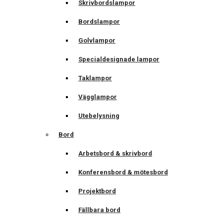
Skrivbordslampor
Bordslampor
Golvlampor
Specialdesignade lampor
Taklampor
Vägglampor
Utebelysning
Bord
Arbetsbord & skrivbord
Konferensbord & mötesbord
Projektbord
Fällbara bord