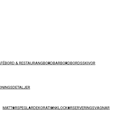
AFÉBORD & RESTAURANGBORD
BARBORD
BORDSSKIVOR
DNINGSDETALJER
MATTOR
SPEGLAR
DEKORATION
KLOCKOR
SERVERINGSVAGNAR