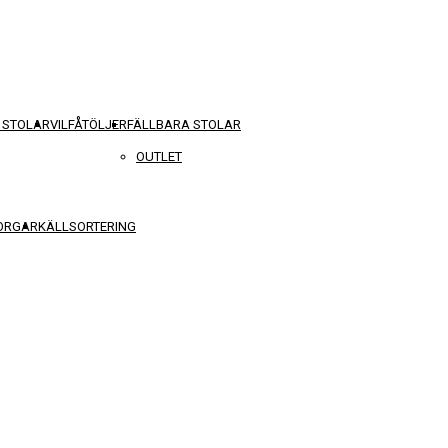
 STOLAR
VILFÅTÖLJER
FÄLLBARA STOLAR
OUTLET
KORGAR
KÄLLSORTERING