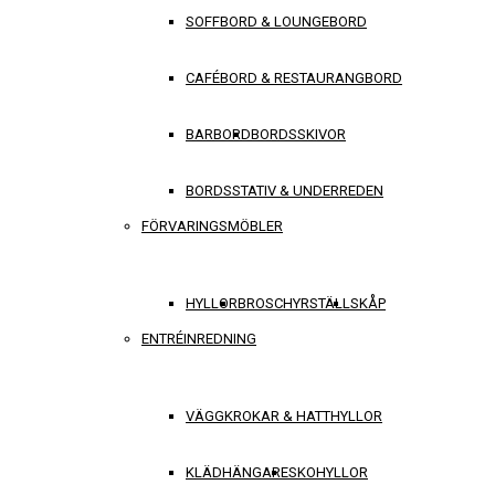
SOFFBORD & LOUNGEBORD
CAFÉBORD & RESTAURANGBORD
BARBORD
BORDSSKIVOR
BORDSSTATIV & UNDERREDEN
FÖRVARINGSMÖBLER
HYLLOR
BROSCHYRSTÄLL
SKÅP
ENTRÉINREDNING
VÄGGKROKAR & HATTHYLLOR
KLÄDHÄNGARE
SKOHYLLOR