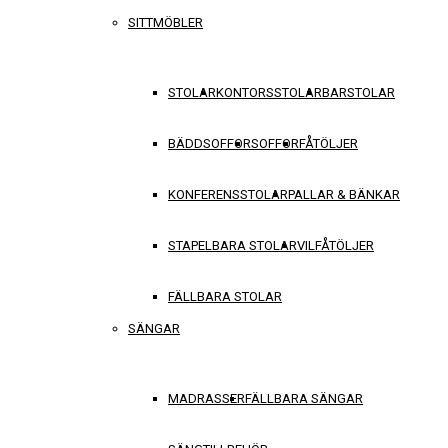
SITTMÖBLER
STOLAR
KONTORSSTOLAR
BARSTOLAR
BÄDDSOFFOR
SOFFOR
FÅTÖLJER
KONFERENSSTOLAR
PALLAR & BÄNKAR
STAPELBARA STOLAR
VILFÅTÖLJER
FÄLLBARA STOLAR
SÄNGAR
MADRASSER
FÄLLBARA SÄNGAR