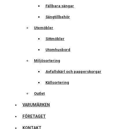
Fällbara sängar
Sängtillbehör
Utemöbler
Sittmöbler
Utomhusbord
Miljösortering
Avfallskärl och papperskorgar
Källsortering
Outlet
VARUMÄRKEN
FÖRETAGET
KONTAKT