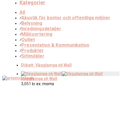
Kategorier
All
Akustik för kontor och offentliga miljöer
⁄
Belysning
⁄
Inredningsdetaljer
⁄
Miljösortering
⁄
Outlet
⁄
Presentation & Kommunikation
⁄
Produkter
⁄
Sittmöbler
⁄
Etikett:
Vägglampa nh Wall
Vägglampa nh Wall
3,051
kr
ex. moms