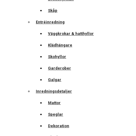
Skåp
Entréinredning
Väggkrokar & hatthyllor
Klädhängare
Skohyllor
Garderober
Galgar
Inredningsdetaljer
Mattor
Speglar
Dekoration