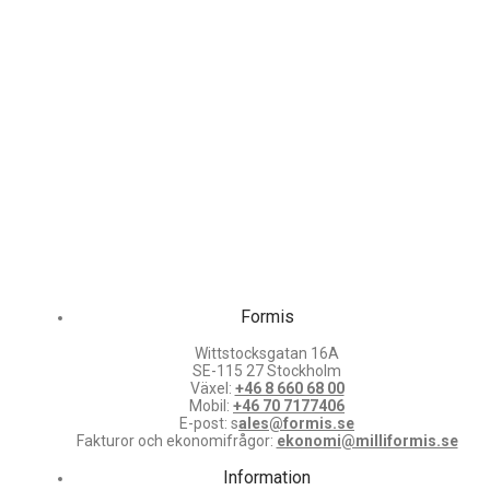
Formis
Wittstocksgatan 16A
SE-115 27 Stockholm
Växel:
+46 8 660 68 00
Mobil:
+46 70 7177406
E-post: s
ales@formis.se
Fakturor och ekonomifrågor:
ekonomi@milliformis.se
Information