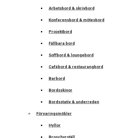
Arbetsbord & skrivbord
Konferensbord & mötesbord
Projektbord
Fällbara bord
Soffbord & loungebord
Cafébord & restaurangbord
Barbord
Bordsskivor
Bordsstativ & underreden
Förvaringsmöbler
Hyllor
Broschyrställ