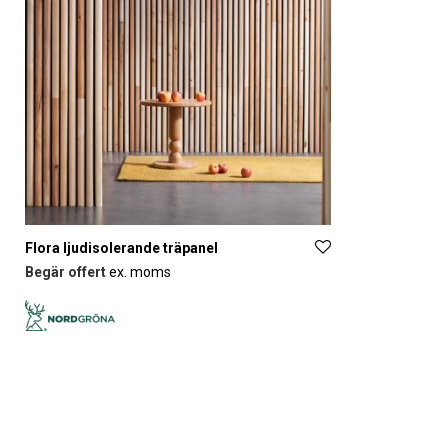
Flora ljudisolerande träpanel
Begär offert
ex. moms