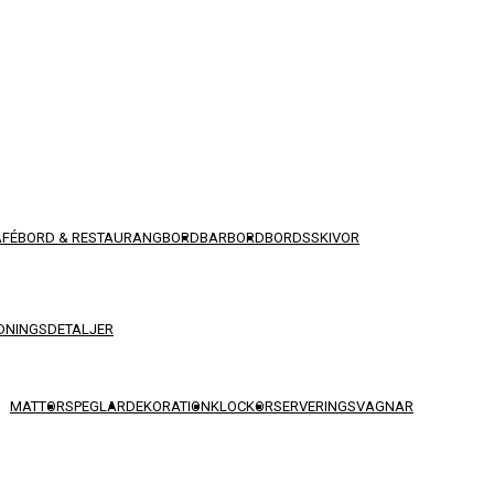
AFÉBORD & RESTAURANGBORD
BARBORD
BORDSSKIVOR
DNINGSDETALJER
MATTOR
SPEGLAR
DEKORATION
KLOCKOR
SERVERINGSVAGNAR