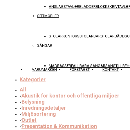
ANSLAGSTAVLOR
BLÄDDERBLOCK
SKRIVTAVLO
SITTMÖBLER
STOLAR
KONTORSSTOLAR
BARSTOLAR
BÄDDSO
SÄNGAR
MADRASSER
FÄLLBARA SÄNGAR
SÄNGTILLBEH
VARUMÄRKEN
FÖRETAGET
KONTAKT
Kategorier
All
Akustik för kontor och offentliga miljöer
⁄
Belysning
⁄
Inredningsdetaljer
⁄
Miljösortering
⁄
Outlet
⁄
Presentation & Kommunikation
⁄