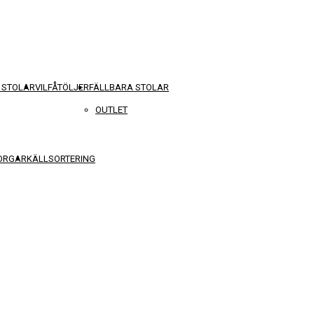
 STOLAR
VILFÅTÖLJER
FÄLLBARA STOLAR
OUTLET
KORGAR
KÄLLSORTERING