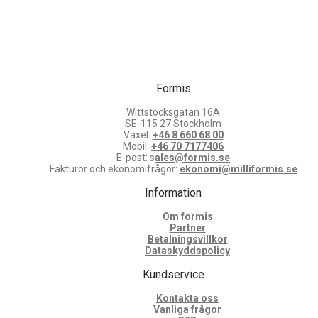
Formis
Wittstocksgatan 16A
SE-115 27 Stockholm
Växel:
+46 8 660 68 00
Mobil:
+46 70 7177406
E-post: s
ales@formis.se
Fakturor och ekonomifrågor:
ekonomi@milliformis.se
Information
Om formis
Partner
Betalningsvillkor
Dataskyddspolicy
Kundservice
Kontakta oss
Vanliga frågor