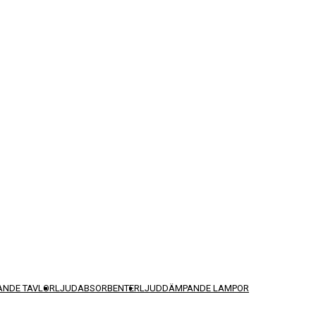
NDE TAVLOR
LJUDABSORBENTER
LJUDDÄMPANDE LAMPOR