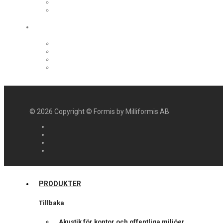
©
2026
Copyright © Formis by Milliformis AB
PRODUKTER
Tillbaka
Akustik för kontor och offentliga miljöer