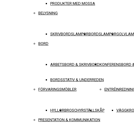
PRODUKTER MED MOSSA
BELYSNING
SKRIVBORDSLAMPOR
BORDSLAMPOR
GOLVLAM
BORD
ARBETSBORD & SKRIVBORD
KONFERENSBORD 
BORDSSTATIV & UNDERREDEN
FÖRVARINGSMÖBLER
ENTRÉINREDNIN
HYLLOR
BROSCHYRSTÄLL
SKÅP
VÄGGKRO
PRESENTATION & KOMMUNIKATION