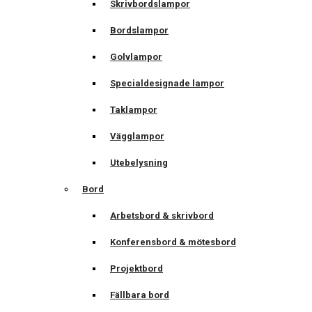
Skrivbordslampor
Bordslampor
Golvlampor
Specialdesignade lampor
Taklampor
Vägglampor
Utebelysning
Bord
Arbetsbord & skrivbord
Konferensbord & mötesbord
Projektbord
Fällbara bord