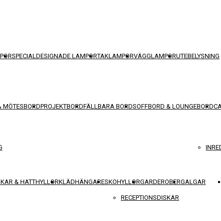
POR
SPECIALDESIGNADE LAMPOR
TAKLAMPOR
VÄGGLAMPOR
UTEBELYSNING
& MÖTESBORD
PROJEKTBORD
FÄLLBARA BORD
SOFFBORD & LOUNGEBORD
C
G
INRE
KAR & HATTHYLLOR
KLÄDHÄNGARE
SKOHYLLOR
GARDEROBER
GALGAR
RECEPTIONSDISKAR