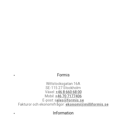
Formis
Wittstocksgatan 16A
SE-115 27 Stockholm
Växel:
+46 8 660 68 00
Mobil:
+46 70 7177406
E-post: s
ales@formis.se
Fakturor och ekonomifrågor:
ekonomi@milliformis.se
Information