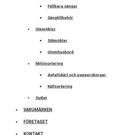
Fällbara sängar
Sängtillbehör
Utemöbler
Sittmöbler
Utomhusbord
Miljösortering
Avfallskärl och papperskorgar
Källsortering
Outlet
VARUMÄRKEN
FÖRETAGET
KONTAKT