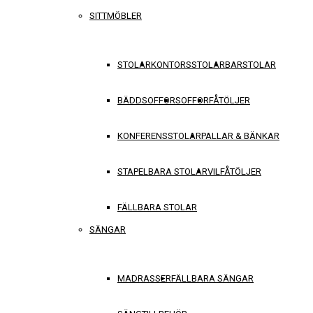
SITTMÖBLER
STOLAR
KONTORSSTOLAR
BARSTOLAR
BÄDDSOFFOR
SOFFOR
FÅTÖLJER
KONFERENSSTOLAR
PALLAR & BÄNKAR
STAPELBARA STOLAR
VILFÅTÖLJER
FÄLLBARA STOLAR
SÄNGAR
MADRASSER
FÄLLBARA SÄNGAR