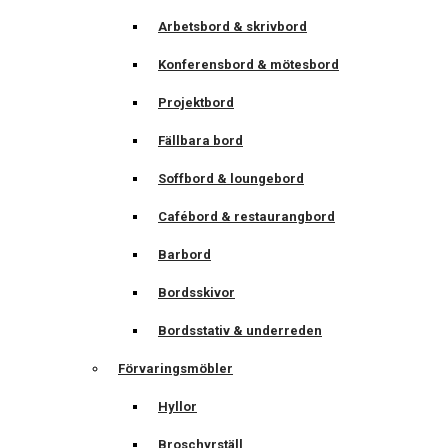
Arbetsbord & skrivbord
Konferensbord & mötesbord
Projektbord
Fällbara bord
Soffbord & loungebord
Cafébord & restaurangbord
Barbord
Bordsskivor
Bordsstativ & underreden
Förvaringsmöbler
Hyllor
Broschyrställ