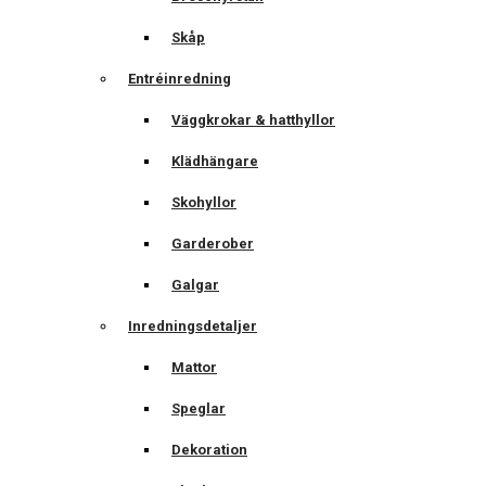
Skåp
Entréinredning
Väggkrokar & hatthyllor
Klädhängare
Skohyllor
Garderober
Galgar
Inredningsdetaljer
Mattor
Speglar
Dekoration