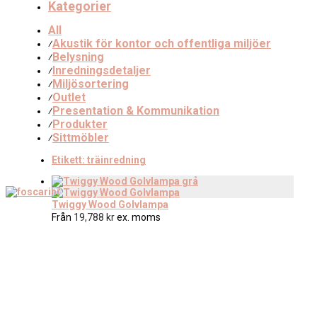
Kategorier
All
Akustik för kontor och offentliga miljöer
⁄
Belysning
⁄
Inredningsdetaljer
⁄
Miljösortering
⁄
Outlet
⁄
Presentation & Kommunikation
⁄
Produkter
⁄
Sittmöbler
⁄
Etikett:
träinredning
Twiggy Wood Golvlampa
Från
19,788
kr
ex. moms