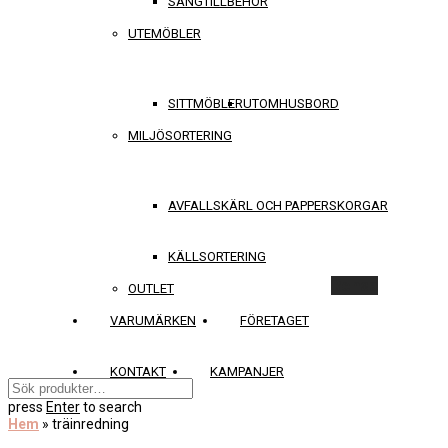
SÄNGTILLBEHÖR
UTEMÖBLER
SITTMÖBLER
UTOMHUSBORD
MILJÖSORTERING
AVFALLSKÄRL OCH PAPPERSKORGAR
KÄLLSORTERING
Rensa
OUTLET
VARUMÄRKEN
FÖRETAGET
KONTAKT
KAMPANJER
press
Enter
to search
Hem
»
träinredning