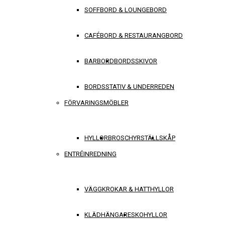
SOFFBORD & LOUNGEBORD
CAFÉBORD & RESTAURANGBORD
BARBORD
BORDSSKIVOR
BORDSSTATIV & UNDERREDEN
FÖRVARINGSMÖBLER
HYLLOR
BROSCHYRSTÄLL
SKÅP
ENTRÉINREDNING
VÄGGKROKAR & HATTHYLLOR
KLÄDHÄNGARE
SKOHYLLOR