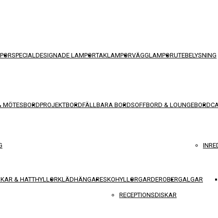
POR
SPECIALDESIGNADE LAMPOR
TAKLAMPOR
VÄGGLAMPOR
UTEBELYSNING
& MÖTESBORD
PROJEKTBORD
FÄLLBARA BORD
SOFFBORD & LOUNGEBORD
C
G
INRE
KAR & HATTHYLLOR
KLÄDHÄNGARE
SKOHYLLOR
GARDEROBER
GALGAR
RECEPTIONSDISKAR