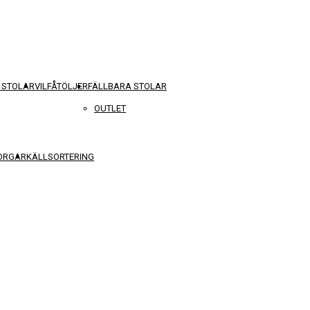
 STOLAR
VILFÅTÖLJER
FÄLLBARA STOLAR
OUTLET
KORGAR
KÄLLSORTERING