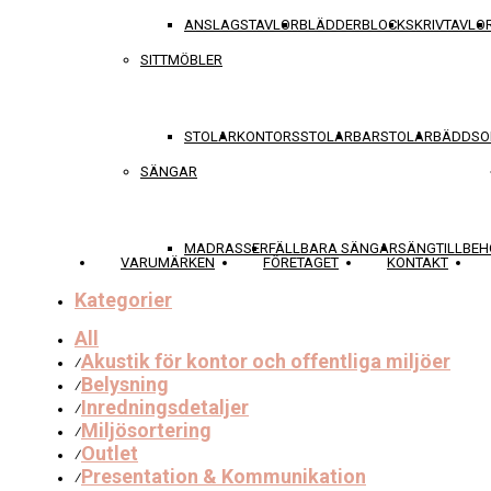
ANSLAGSTAVLOR
BLÄDDERBLOCK
SKRIVTAVLO
SITTMÖBLER
STOLAR
KONTORSSTOLAR
BARSTOLAR
BÄDDSO
SÄNGAR
MADRASSER
FÄLLBARA SÄNGAR
SÄNGTILLBEH
VARUMÄRKEN
FÖRETAGET
KONTAKT
Kategorier
All
Akustik för kontor och offentliga miljöer
⁄
Belysning
⁄
Inredningsdetaljer
⁄
Miljösortering
⁄
Outlet
⁄
Presentation & Kommunikation
⁄