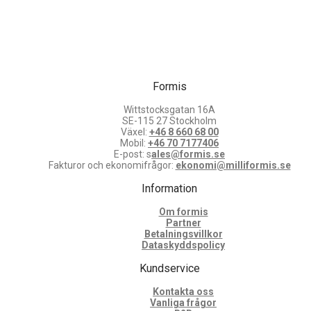
Formis
Wittstocksgatan 16A
SE-115 27 Stockholm
Växel:
+46 8 660 68 00
Mobil:
+46 70 7177406
E-post: s
ales@formis.se
Fakturor och ekonomifrågor:
ekonomi@milliformis.se
Information
Om formis
Partner
Betalningsvillkor
Dataskyddspolicy
Kundservice
Kontakta oss
Vanliga frågor