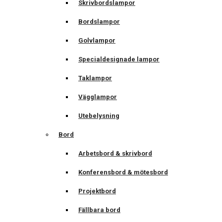
Skrivbordslampor
Bordslampor
Golvlampor
Specialdesignade lampor
Taklampor
Vägglampor
Utebelysning
Bord
Arbetsbord & skrivbord
Konferensbord & mötesbord
Projektbord
Fällbara bord