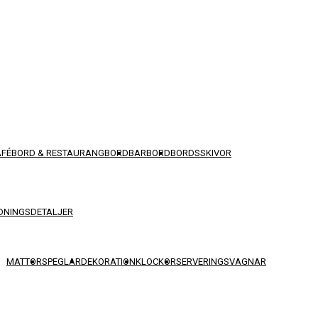
AFÉBORD & RESTAURANGBORD
BARBORD
BORDSSKIVOR
DNINGSDETALJER
MATTOR
SPEGLAR
DEKORATION
KLOCKOR
SERVERINGSVAGNAR