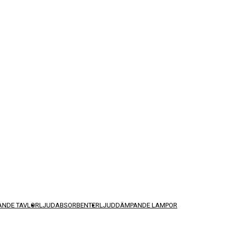
NDE TAVLOR
LJUDABSORBENTER
LJUDDÄMPANDE LAMPOR