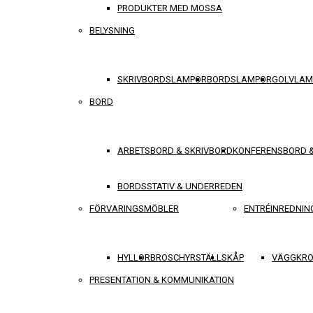
PRODUKTER MED MOSSA
BELYSNING
SKRIVBORDSLAMPOR
BORDSLAMPOR
GOLVLAM
BORD
ARBETSBORD & SKRIVBORD
KONFERENSBORD 
BORDSSTATIV & UNDERREDEN
FÖRVARINGSMÖBLER
ENTRÉINREDNIN
HYLLOR
BROSCHYRSTÄLL
SKÅP
VÄGGKRO
PRESENTATION & KOMMUNIKATION