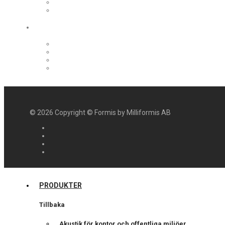
©
2026
Copyright © Formis by Milliformis AB
PRODUKTER
Tillbaka
Akustik för kontor och offentliga miljöer