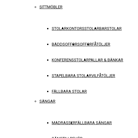
SITTMÖBLER
STOLAR
KONTORSSTOLAR
BARSTOLAR
BÄDDSOFFOR
SOFFOR
FÅTÖLJER
KONFERENSSTOLAR
PALLAR & BÄNKAR
STAPELBARA STOLAR
VILFÅTÖLJER
FÄLLBARA STOLAR
SÄNGAR
MADRASSER
FÄLLBARA SÄNGAR