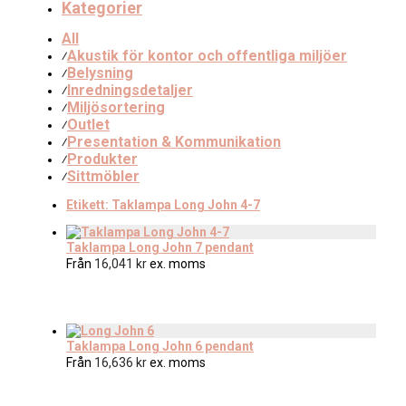
Kategorier
All
Akustik för kontor och offentliga miljöer
⁄
Belysning
⁄
Inredningsdetaljer
⁄
Miljösortering
⁄
Outlet
⁄
Presentation & Kommunikation
⁄
Produkter
⁄
Sittmöbler
⁄
Etikett:
Taklampa Long John 4-7
Taklampa Long John 7 pendant
Från
16,041
kr
ex. moms
Taklampa Long John 6 pendant
Från
16,636
kr
ex. moms