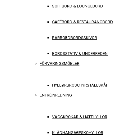
SOFFBORD & LOUNGEBORD
CAFÉBORD & RESTAURANGBORD
BARBORD
BORDSSKIVOR
BORDSSTATIV & UNDERREDEN
FÖRVARINGSMÖBLER
HYLLOR
BROSCHYRSTÄLL
SKÅP
ENTRÉINREDNING
VÄGGKROKAR & HATTHYLLOR
KLÄDHÄNGARE
SKOHYLLOR