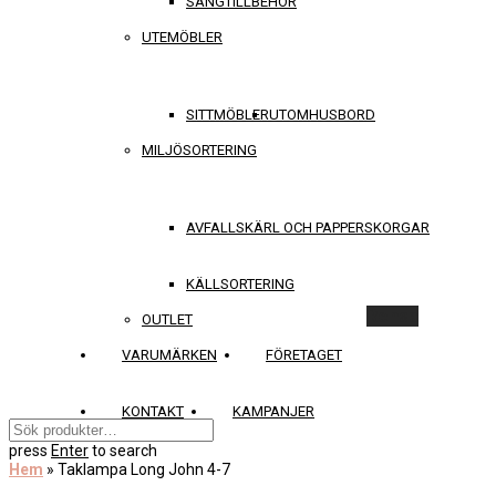
SÄNGTILLBEHÖR
UTEMÖBLER
SITTMÖBLER
UTOMHUSBORD
MILJÖSORTERING
AVFALLSKÄRL OCH PAPPERSKORGAR
KÄLLSORTERING
Rensa
OUTLET
VARUMÄRKEN
FÖRETAGET
KONTAKT
KAMPANJER
press
Enter
to search
Hem
»
Taklampa Long John 4-7