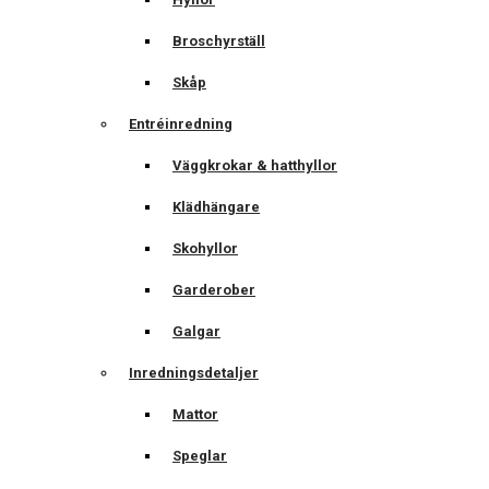
Broschyrställ
Skåp
Entréinredning
Väggkrokar & hatthyllor
Klädhängare
Skohyllor
Garderober
Galgar
Inredningsdetaljer
Mattor
Speglar