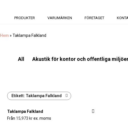
PRODUKTER
VARUMÄRKEN
FÖRETAGET
KONT
Hem
»
Taklampa Falkland
All
Akustik för kontor och offentliga miljöe
Etikett:
Taklampa Falkland
Taklampa Falkland
Från
15,973
kr
ex. moms