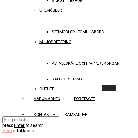
SÄNGTILLBEHÖR
UTEMÖBLER
SITTMÖBLER
UTOMHUSBORD
MILJÖSORTERING
AVFALLSKÄRL OCH PAPPERSKORGAR
KÄLLSORTERING
Rensa
OUTLET
VARUMÄRKEN
FÖRETAGET
KONTAKT
KAMPANJER
press
Enter
to search
Hem
»
Takkrona