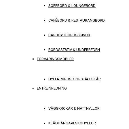
SOFFBORD & LOUNGEBORD
CAFÉBORD & RESTAURANGBORD
BARBORD
BORDSSKIVOR
BORDSSTATIV & UNDERREDEN
FÖRVARINGSMÖBLER
HYLLOR
BROSCHYRSTÄLL
SKÅP
ENTRÉINREDNING
VÄGGKROKAR & HATTHYLLOR
KLÄDHÄNGARE
SKOHYLLOR