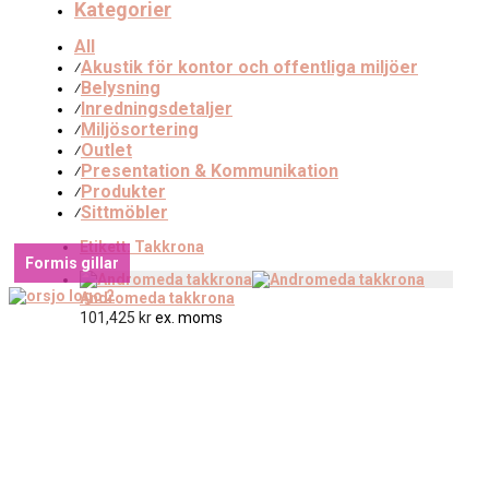
Kategorier
All
Akustik för kontor och offentliga miljöer
⁄
Belysning
⁄
Inredningsdetaljer
⁄
Miljösortering
⁄
Outlet
⁄
Presentation & Kommunikation
⁄
Produkter
⁄
Sittmöbler
⁄
Etikett:
Takkrona
Formis gillar
Andromeda takkrona
101,425
kr
ex. moms