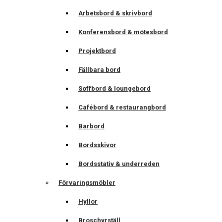
Arbetsbord & skrivbord
Konferensbord & mötesbord
Projektbord
Fällbara bord
Soffbord & loungebord
Cafébord & restaurangbord
Barbord
Bordsskivor
Bordsstativ & underreden
Förvaringsmöbler
Hyllor
Broschyrställ