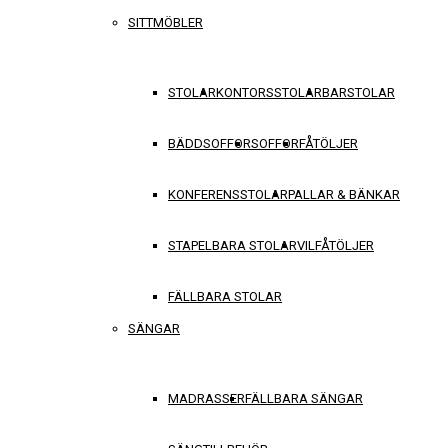
SITTMÖBLER
STOLAR
KONTORSSTOLAR
BARSTOLAR
BÄDDSOFFOR
SOFFOR
FÅTÖLJER
KONFERENSSTOLAR
PALLAR & BÄNKAR
STAPELBARA STOLAR
VILFÅTÖLJER
FÄLLBARA STOLAR
SÄNGAR
MADRASSER
FÄLLBARA SÄNGAR