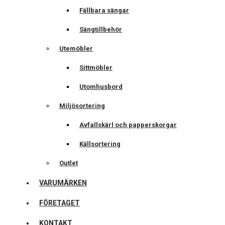
Fällbara sängar
Sängtillbehör
Utemöbler
Sittmöbler
Utomhusbord
Miljösortering
Avfallskärl och papperskorgar
Källsortering
Outlet
VARUMÄRKEN
FÖRETAGET
KONTAKT