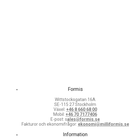
Formis
Wittstocksgatan 16A
SE-115 27 Stockholm
Växel:
+46 8 660 68 00
Mobil:
+46 70 7177406
E-post: s
ales@formis.se
Fakturor och ekonomifrågor:
ekonomi@milliformis.se
Information