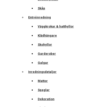
Skåp
Entréinredning
Väggkrokar & hatthyllor
Klädhängare
Skohyllor
Garderober
Galgar
Inredningsdetaljer
Mattor
Speglar
Dekoration