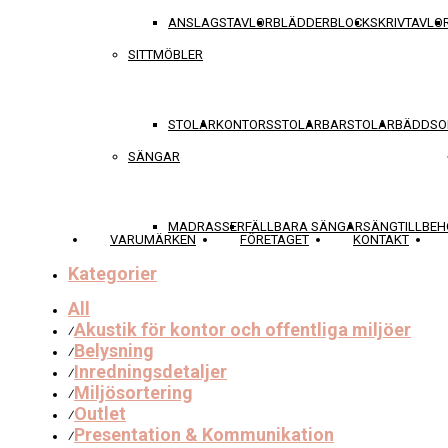
ANSLAGSTAVLOR
BLÄDDERBLOCK
SKRIVTAVLO
SITTMÖBLER
STOLAR
KONTORSSTOLAR
BARSTOLAR
BÄDDSO
SÄNGAR
MADRASSER
FÄLLBARA SÄNGAR
SÄNGTILLBEH
VARUMÄRKEN
FÖRETAGET
KONTAKT
Kategorier
All
Akustik för kontor och offentliga miljöer
⁄
Belysning
⁄
Inredningsdetaljer
⁄
Miljösortering
⁄
Outlet
⁄
Presentation & Kommunikation
⁄