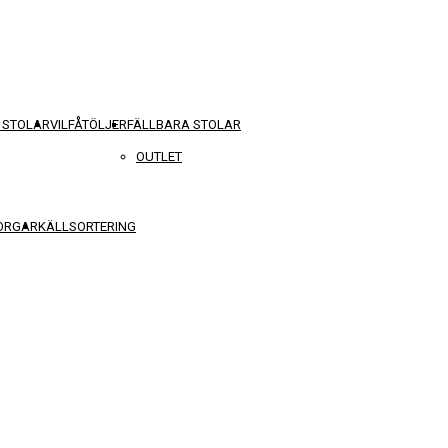
 STOLAR
VILFÅTÖLJER
FÄLLBARA STOLAR
OUTLET
KORGAR
KÄLLSORTERING