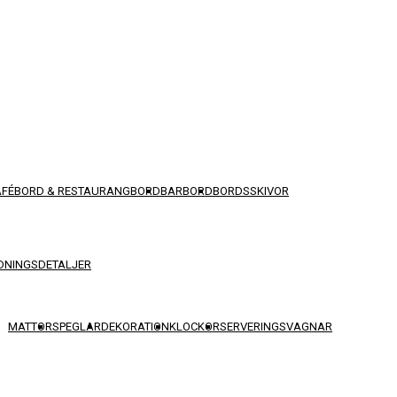
AFÉBORD & RESTAURANGBORD
BARBORD
BORDSSKIVOR
DNINGSDETALJER
MATTOR
SPEGLAR
DEKORATION
KLOCKOR
SERVERINGSVAGNAR