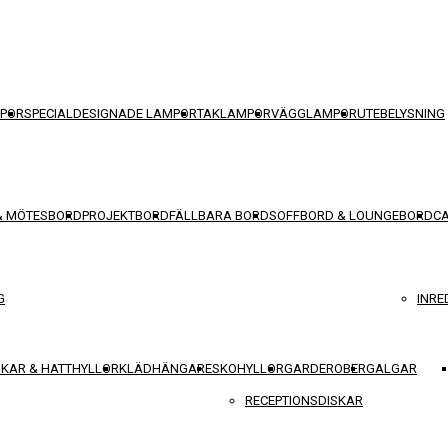
POR
SPECIALDESIGNADE LAMPOR
TAKLAMPOR
VÄGGLAMPOR
UTEBELYSNING
& MÖTESBORD
PROJEKTBORD
FÄLLBARA BORD
SOFFBORD & LOUNGEBORD
C
G
INRE
KAR & HATTHYLLOR
KLÄDHÄNGARE
SKOHYLLOR
GARDEROBER
GALGAR
RECEPTIONSDISKAR