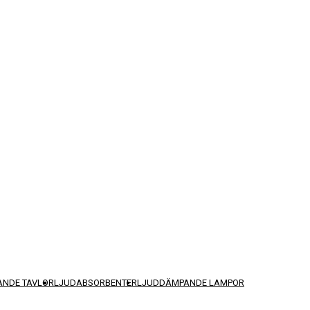
NDE TAVLOR
LJUDABSORBENTER
LJUDDÄMPANDE LAMPOR