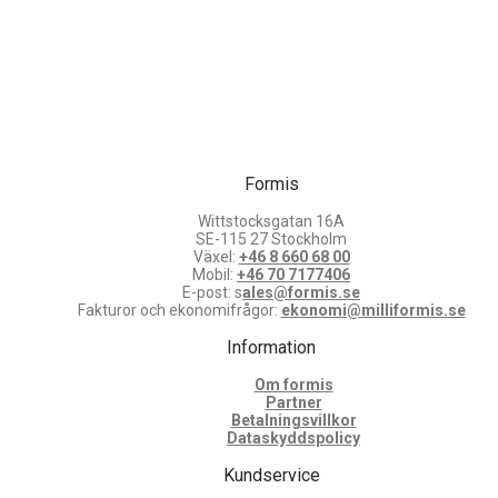
Formis
Wittstocksgatan 16A
SE-115 27 Stockholm
Växel:
+46 8 660 68 00
Mobil:
+46 70 7177406
E-post: s
ales@formis.se
Fakturor och ekonomifrågor:
ekonomi@milliformis.se
Information
Om formis
Partner
Betalningsvillkor
Dataskyddspolicy
Kundservice