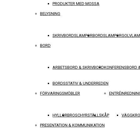
PRODUKTER MED MOSSA
BELYSNING
SKRIVBORDSLAMPOR
BORDSLAMPOR
GOLVLAM
BORD
ARBETSBORD & SKRIVBORD
KONFERENSBORD 
BORDSSTATIV & UNDERREDEN
FÖRVARINGSMÖBLER
ENTRÉINREDNIN
HYLLOR
BROSCHYRSTÄLL
SKÅP
VÄGGKRO
PRESENTATION & KOMMUNIKATION