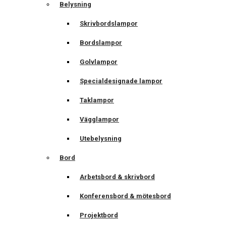
Belysning
Skrivbordslampor
Bordslampor
Golvlampor
Specialdesignade lampor
Taklampor
Vägglampor
Utebelysning
Bord
Arbetsbord & skrivbord
Konferensbord & mötesbord
Projektbord