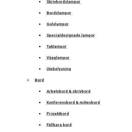
Skrivbordslampor
Bordslampor
Golvlampor
Specialdesignade lampor
Taklampor
Vägglampor
Utebelysning
Bord
Arbetsbord & skrivbord
Konferensbord & mötesbord
Projektbord
Fällbara bord