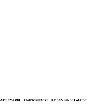
NDE TAVLOR
LJUDABSORBENTER
LJUDDÄMPANDE LAMPOR