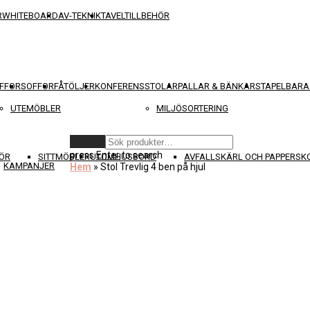
R
WHITEBOARD
AV-TEKNIK
TAVELTILLBEHÖR
FFOR
SOFFOR
FÅTÖLJER
KONFERENSSTOLAR
PALLAR & BÄNKAR
STAPELBARA
UTEMÖBLER
MILJÖSORTERING
Rensa
press
Enter
to search
ÖR
SITTMÖBLER
UTOMHUSBORD
AVFALLSKÄRL OCH PAPPERS
KAMPANJER
Hem
»
Stol Trevlig 4 ben på hjul