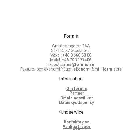
Formis
Wittstocksgatan 16A
SE-115 27 Stockholm
Växel:
+46 8 660 68 00
Mobil:
+46 70 7177406
E-post: s
ales@formis.se
Fakturor och ekonomifrågor:
ekonomi@milliformis.se
Information
Om formis
Partner
Betalningsvillkor
Dataskyddspolicy
Kundservice
Kontakta oss
Vanliga frågor