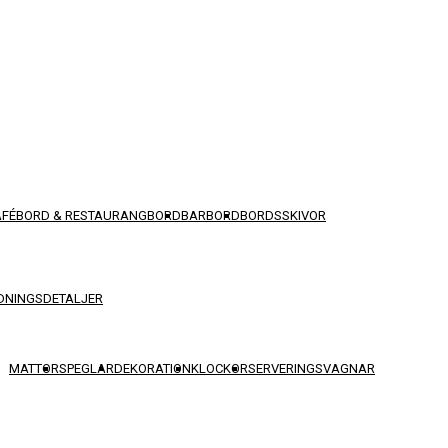
AFÉBORD & RESTAURANGBORD
BARBORD
BORDSSKIVOR
DNINGSDETALJER
MATTOR
SPEGLAR
DEKORATION
KLOCKOR
SERVERINGSVAGNAR