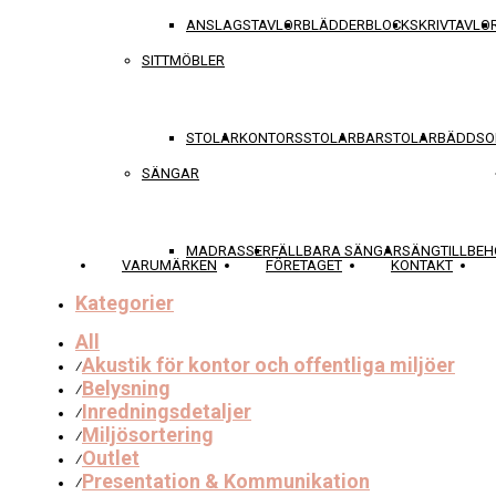
ANSLAGSTAVLOR
BLÄDDERBLOCK
SKRIVTAVLO
SITTMÖBLER
STOLAR
KONTORSSTOLAR
BARSTOLAR
BÄDDSO
SÄNGAR
MADRASSER
FÄLLBARA SÄNGAR
SÄNGTILLBEH
VARUMÄRKEN
FÖRETAGET
KONTAKT
Kategorier
All
Akustik för kontor och offentliga miljöer
⁄
Belysning
⁄
Inredningsdetaljer
⁄
Miljösortering
⁄
Outlet
⁄
Presentation & Kommunikation
⁄