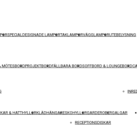
POR
SPECIALDESIGNADE LAMPOR
TAKLAMPOR
VÄGGLAMPOR
UTEBELYSNING
& MÖTESBORD
PROJEKTBORD
FÄLLBARA BORD
SOFFBORD & LOUNGEBORD
C
G
INRE
KAR & HATTHYLLOR
KLÄDHÄNGARE
SKOHYLLOR
GARDEROBER
GALGAR
RECEPTIONSDISKAR