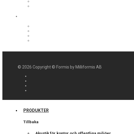
©
2026
Copyright © Formis by Milliformis AB
PRODUKTER
Tillbaka
Akustik för kontor och offentliga miljöer