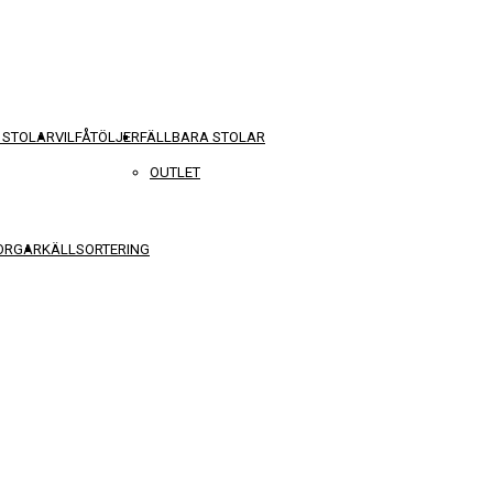
 STOLAR
VILFÅTÖLJER
FÄLLBARA STOLAR
OUTLET
KORGAR
KÄLLSORTERING