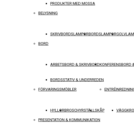
PRODUKTER MED MOSSA
BELYSNING
SKRIVBORDSLAMPOR
BORDSLAMPOR
GOLVLAM
BORD
ARBETSBORD & SKRIVBORD
KONFERENSBORD 
BORDSSTATIV & UNDERREDEN
FÖRVARINGSMÖBLER
ENTRÉINREDNIN
HYLLOR
BROSCHYRSTÄLL
SKÅP
VÄGGKRO
PRESENTATION & KOMMUNIKATION