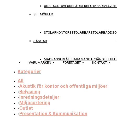
ANSLAGSTAVLOR
BLÄDDERBLOCK
SKRIVTAVLO
SITTMÖBLER
STOLAR
KONTORSSTOLAR
BARSTOLAR
BÄDDSO
SÄNGAR
MADRASSER
FÄLLBARA SÄNGAR
SÄNGTILLBEH
VARUMÄRKEN
FÖRETAGET
KONTAKT
Kategorier
All
Akustik för kontor och offentliga miljöer
⁄
Belysning
⁄
Inredningsdetaljer
⁄
Miljösortering
⁄
Outlet
⁄
Presentation & Kommunikation
⁄