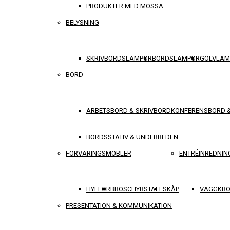
PRODUKTER MED MOSSA
BELYSNING
SKRIVBORDSLAMPOR
BORDSLAMPOR
GOLVLAM
BORD
ARBETSBORD & SKRIVBORD
KONFERENSBORD 
BORDSSTATIV & UNDERREDEN
FÖRVARINGSMÖBLER
ENTRÉINREDNIN
HYLLOR
BROSCHYRSTÄLL
SKÅP
VÄGGKRO
PRESENTATION & KOMMUNIKATION