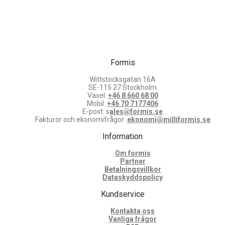
Formis
Wittstocksgatan 16A
SE-115 27 Stockholm
Växel:
+46 8 660 68 00
Mobil:
+46 70 7177406
E-post: s
ales@formis.se
Fakturor och ekonomifrågor:
ekonomi@milliformis.se
Information
Om formis
Partner
Betalningsvillkor
Dataskyddspolicy
Kundservice
Kontakta oss
Vanliga frågor