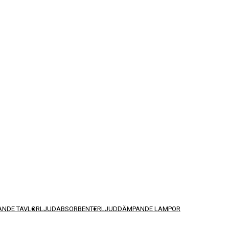
NDE TAVLOR
LJUDABSORBENTER
LJUDDÄMPANDE LAMPOR