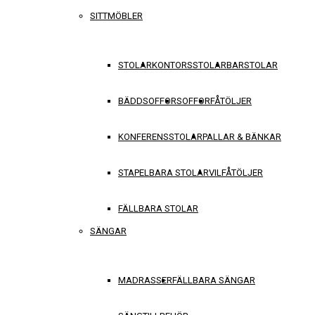
SITTMÖBLER
STOLAR
KONTORSSTOLAR
BARSTOLAR
BÄDDSOFFOR
SOFFOR
FÅTÖLJER
KONFERENSSTOLAR
PALLAR & BÄNKAR
STAPELBARA STOLAR
VILFÅTÖLJER
FÄLLBARA STOLAR
SÄNGAR
MADRASSER
FÄLLBARA SÄNGAR