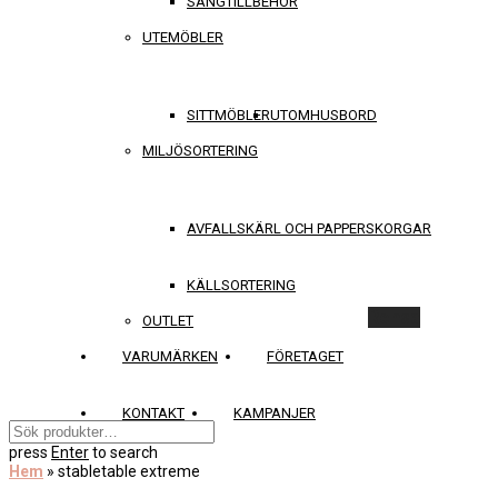
SÄNGTILLBEHÖR
UTEMÖBLER
SITTMÖBLER
UTOMHUSBORD
MILJÖSORTERING
AVFALLSKÄRL OCH PAPPERSKORGAR
KÄLLSORTERING
Rensa
OUTLET
VARUMÄRKEN
FÖRETAGET
KONTAKT
KAMPANJER
press
Enter
to search
Hem
»
stabletable extreme