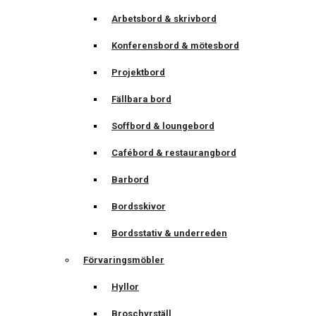
Arbetsbord & skrivbord
Konferensbord & mötesbord
Projektbord
Fällbara bord
Soffbord & loungebord
Cafébord & restaurangbord
Barbord
Bordsskivor
Bordsstativ & underreden
Förvaringsmöbler
Hyllor
Broschyrställ