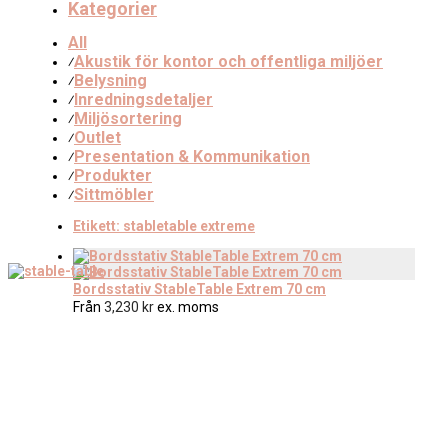
Kategorier
All
Akustik för kontor och offentliga miljöer
⁄
Belysning
⁄
Inredningsdetaljer
⁄
Miljösortering
⁄
Outlet
⁄
Presentation & Kommunikation
⁄
Produkter
⁄
Sittmöbler
⁄
Etikett:
stabletable extreme
Bordsstativ StableTable Extrem 70 cm
Från
3,230
kr
ex. moms