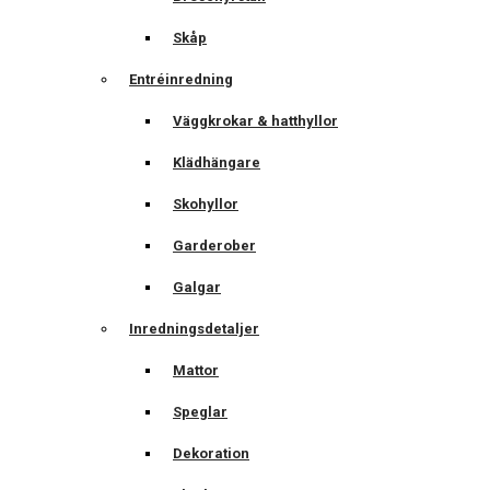
Skåp
Entréinredning
Väggkrokar & hatthyllor
Klädhängare
Skohyllor
Garderober
Galgar
Inredningsdetaljer
Mattor
Speglar
Dekoration