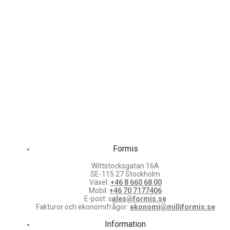
Formis
Wittstocksgatan 16A
SE-115 27 Stockholm
Växel:
+46 8 660 68 00
Mobil:
+46 70 7177406
E-post: s
ales@formis.se
Fakturor och ekonomifrågor:
ekonomi@milliformis.se
Information