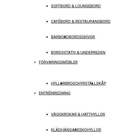
SOFFBORD & LOUNGEBORD
CAFÉBORD & RESTAURANGBORD
BARBORD
BORDSSKIVOR
BORDSSTATIV & UNDERREDEN
FÖRVARINGSMÖBLER
HYLLOR
BROSCHYRSTÄLL
SKÅP
ENTRÉINREDNING
VÄGGKROKAR & HATTHYLLOR
KLÄDHÄNGARE
SKOHYLLOR