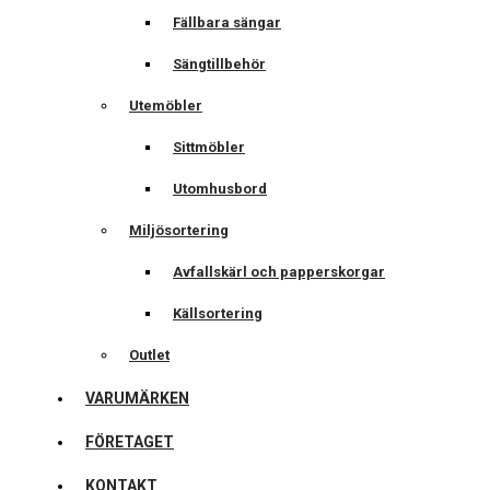
Fällbara sängar
Sängtillbehör
Utemöbler
Sittmöbler
Utomhusbord
Miljösortering
Avfallskärl och papperskorgar
Källsortering
Outlet
VARUMÄRKEN
FÖRETAGET
KONTAKT