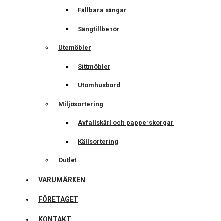
Fällbara sängar
Sängtillbehör
Utemöbler
Sittmöbler
Utomhusbord
Miljösortering
Avfallskärl och papperskorgar
Källsortering
Outlet
VARUMÄRKEN
FÖRETAGET
KONTAKT