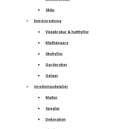
Skåp
Entréinredning
Väggkrokar & hatthyllor
Klädhängare
Skohyllor
Garderober
Galgar
Inredningsdetaljer
Mattor
Speglar
Dekoration