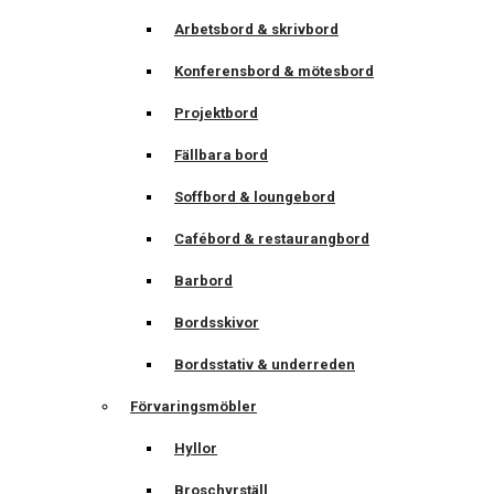
Arbetsbord & skrivbord
Konferensbord & mötesbord
Projektbord
Fällbara bord
Soffbord & loungebord
Cafébord & restaurangbord
Barbord
Bordsskivor
Bordsstativ & underreden
Förvaringsmöbler
Hyllor
Broschyrställ