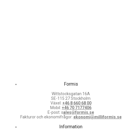
Formis
Wittstocksgatan 16A
SE-115 27 Stockholm
Växel:
+46 8 660 68 00
Mobil:
+46 70 7177406
E-post: s
ales@formis.se
Fakturor och ekonomifrågor:
ekonomi@milliformis.se
Information