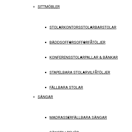
SITTMÖBLER
STOLAR
KONTORSSTOLAR
BARSTOLAR
BÄDDSOFFOR
SOFFOR
FÅTÖLJER
KONFERENSSTOLAR
PALLAR & BÄNKAR
STAPELBARA STOLAR
VILFÅTÖLJER
FÄLLBARA STOLAR
SÄNGAR
MADRASSER
FÄLLBARA SÄNGAR