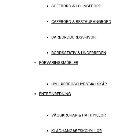
SOFFBORD & LOUNGEBORD
CAFÉBORD & RESTAURANGBORD
BARBORD
BORDSSKIVOR
BORDSSTATIV & UNDERREDEN
FÖRVARINGSMÖBLER
HYLLOR
BROSCHYRSTÄLL
SKÅP
ENTRÉINREDNING
VÄGGKROKAR & HATTHYLLOR
KLÄDHÄNGARE
SKOHYLLOR