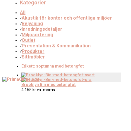
Kategorier
All
Akustik för kontor och offentliga miljöer
⁄
Belysning
⁄
Inredningsdetaljer
⁄
Miljösortering
⁄
Outlet
⁄
Presentation & Kommunikation
⁄
Produkter
⁄
Sittmöbler
⁄
Etikett:
soptunna med betongfot
Brooklyn Bin med betongfot
4,165
kr
ex. moms