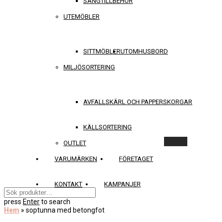
SÄNGTILLBEHÖR
UTEMÖBLER
SITTMÖBLER
UTOMHUSBORD
MILJÖSORTERING
AVFALLSKÄRL OCH PAPPERSKORGAR
KÄLLSORTERING
Rensa
OUTLET
VARUMÄRKEN
FÖRETAGET
KONTAKT
KAMPANJER
press
Enter
to search
Hem
»
soptunna med betongfot