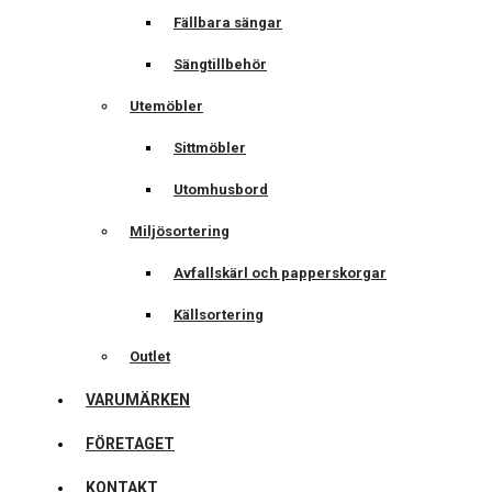
Fällbara sängar
Sängtillbehör
Utemöbler
Sittmöbler
Utomhusbord
Miljösortering
Avfallskärl och papperskorgar
Källsortering
Outlet
VARUMÄRKEN
FÖRETAGET
KONTAKT