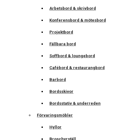
Arbetsbord & skrivbord
Konferensbord & mötesbord
Projektbord
Fällbara bord
Soffbord & loungebord
Cafébord & restaurangbord
Barbord
Bordsskivor
Bordsstativ & underreden
Förvaringsmöbler
Hyllor
Broschyrställ