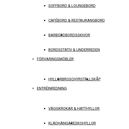
SOFFBORD & LOUNGEBORD
CAFÉBORD & RESTAURANGBORD
BARBORD
BORDSSKIVOR
BORDSSTATIV & UNDERREDEN
FÖRVARINGSMÖBLER
HYLLOR
BROSCHYRSTÄLL
SKÅP
ENTRÉINREDNING
VÄGGKROKAR & HATTHYLLOR
KLÄDHÄNGARE
SKOHYLLOR