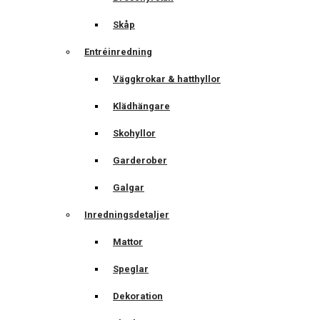
Skåp
Entréinredning
Väggkrokar & hatthyllor
Klädhängare
Skohyllor
Garderober
Galgar
Inredningsdetaljer
Mattor
Speglar
Dekoration