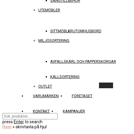
SÄNGTILLBEHÖR
UTEMÖBLER
SITTMÖBLER
UTOMHUSBORD
MILJÖSORTERING
AVFALLSKÄRL OCH PAPPERSKORGAR
KÄLLSORTERING
Rensa
OUTLET
VARUMÄRKEN
FÖRETAGET
KONTAKT
KAMPANJER
press
Enter
to search
Hem
»
skrivtavla på hjul