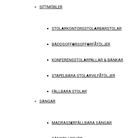
SITTMÖBLER
STOLAR
KONTORSSTOLAR
BARSTOLAR
BÄDDSOFFOR
SOFFOR
FÅTÖLJER
KONFERENSSTOLAR
PALLAR & BÄNKAR
STAPELBARA STOLAR
VILFÅTÖLJER
FÄLLBARA STOLAR
SÄNGAR
MADRASSER
FÄLLBARA SÄNGAR