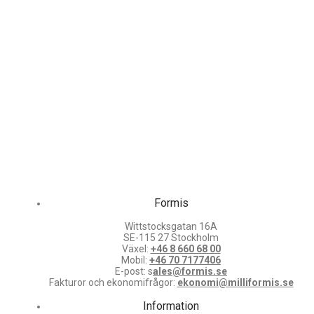
Formis
Wittstocksgatan 16A
SE-115 27 Stockholm
Växel:
+46 8 660 68 00
Mobil:
+46 70 7177406
E-post: s
ales@formis.se
Fakturor och ekonomifrågor:
ekonomi@milliformis.se
Information