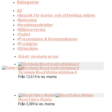
Kategorier
All
Akustik för kontor och offentliga miljöer
⁄
Belysning
⁄
Inredningsdetaljer
⁄
Miljösortering
⁄
Outlet
⁄
Presentation & Kommunikation
⁄
Produkter
⁄
Sittmöbler
⁄
Etikett:
skrivtavla på hjul
Skrivtavla Wood Mobile whiteboard
Från
12,614
kr
ex. moms
Mood Fabric Mobile
Från
3,389
kr
ex. moms