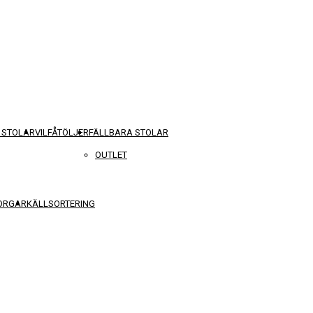
 STOLAR
VILFÅTÖLJER
FÄLLBARA STOLAR
OUTLET
KORGAR
KÄLLSORTERING