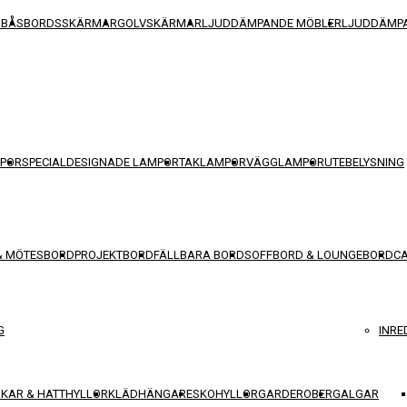
SBÅS
BORDSSKÄRMAR
GOLVSKÄRMAR
LJUDDÄMPANDE MÖBLER
LJUDDÄMPA
POR
SPECIALDESIGNADE LAMPOR
TAKLAMPOR
VÄGGLAMPOR
UTEBELYSNING
& MÖTESBORD
PROJEKTBORD
FÄLLBARA BORD
SOFFBORD & LOUNGEBORD
C
G
INRE
KAR & HATTHYLLOR
KLÄDHÄNGARE
SKOHYLLOR
GARDEROBER
GALGAR