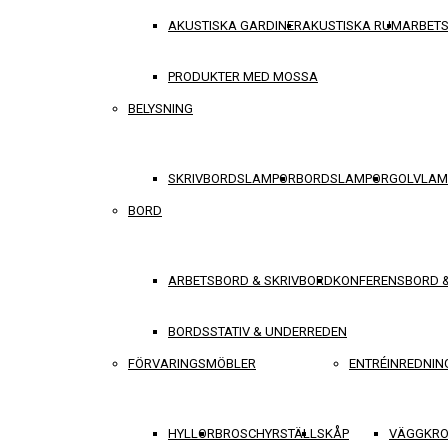
AKUSTISKA GARDINER
AKUSTISKA RUM
ARBET
PRODUKTER MED MOSSA
BELYSNING
SKRIVBORDSLAMPOR
BORDSLAMPOR
GOLVLAM
BORD
ARBETSBORD & SKRIVBORD
KONFERENSBORD 
BORDSSTATIV & UNDERREDEN
FÖRVARINGSMÖBLER
ENTRÉINREDNIN
HYLLOR
BROSCHYRSTÄLL
SKÅP
VÄGGKRO