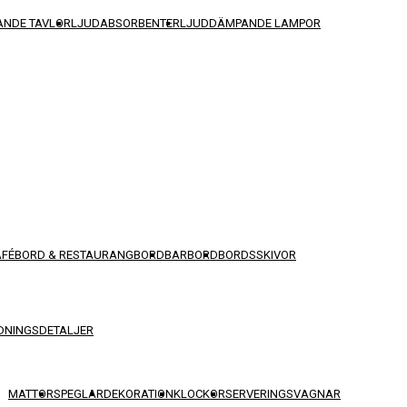
NDE TAVLOR
LJUDABSORBENTER
LJUDDÄMPANDE LAMPOR
AFÉBORD & RESTAURANGBORD
BARBORD
BORDSSKIVOR
DNINGSDETALJER
MATTOR
SPEGLAR
DEKORATION
KLOCKOR
SERVERINGSVAGNAR