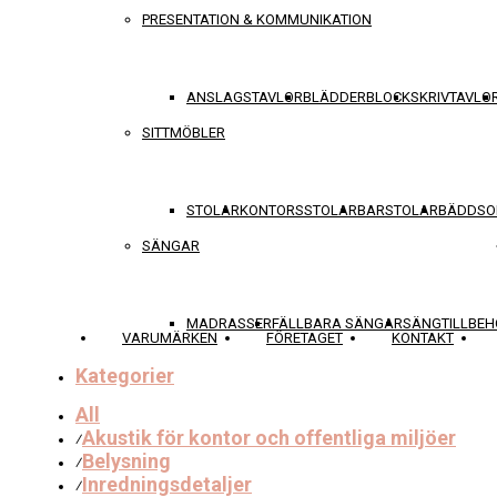
PRESENTATION & KOMMUNIKATION
ANSLAGSTAVLOR
BLÄDDERBLOCK
SKRIVTAVLO
SITTMÖBLER
STOLAR
KONTORSSTOLAR
BARSTOLAR
BÄDDSO
SÄNGAR
MADRASSER
FÄLLBARA SÄNGAR
SÄNGTILLBEH
VARUMÄRKEN
FÖRETAGET
KONTAKT
Kategorier
All
Akustik för kontor och offentliga miljöer
⁄
Belysning
⁄
Inredningsdetaljer
⁄