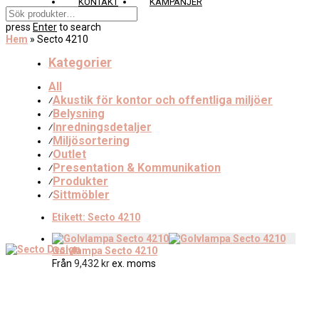
KONTAKT
KAMPANJER
press
Enter
to search
Hem
»
Secto 4210
Kategorier
All
Akustik för kontor och offentliga miljöer
⁄
Belysning
⁄
Inredningsdetaljer
⁄
Miljösortering
⁄
Outlet
⁄
Presentation & Kommunikation
⁄
Produkter
⁄
Sittmöbler
⁄
Etikett:
Secto 4210
Golvlampa Secto 4210
Från
9,432
kr
ex. moms