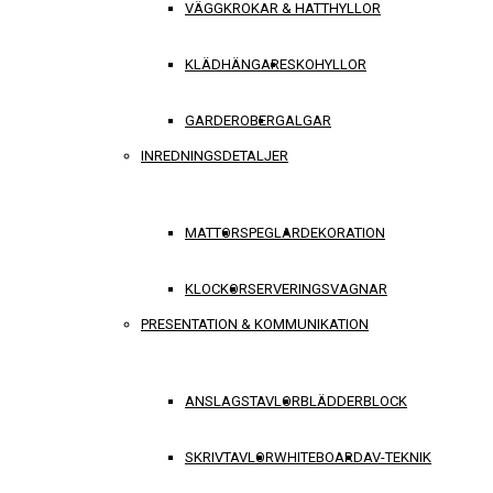
VÄGGKROKAR & HATTHYLLOR
KLÄDHÄNGARE
SKOHYLLOR
GARDEROBER
GALGAR
INREDNINGSDETALJER
MATTOR
SPEGLAR
DEKORATION
KLOCKOR
SERVERINGSVAGNAR
PRESENTATION & KOMMUNIKATION
ANSLAGSTAVLOR
BLÄDDERBLOCK
SKRIVTAVLOR
WHITEBOARD
AV-TEKNIK