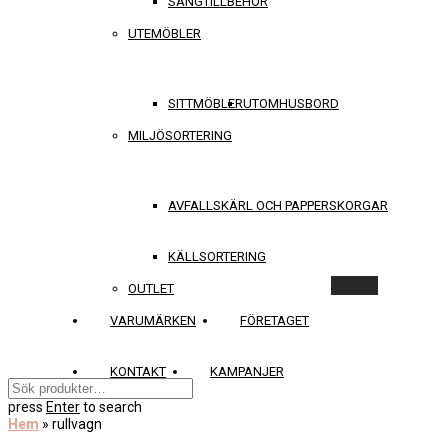
SÄNGTILLBEHÖR
UTEMÖBLER
SITTMÖBLER
UTOMHUSBORD
MILJÖSORTERING
AVFALLSKÄRL OCH PAPPERSKORGAR
KÄLLSORTERING
Rensa
OUTLET
VARUMÄRKEN
FÖRETAGET
KONTAKT
KAMPANJER
press
Enter
to search
Hem
»
rullvagn