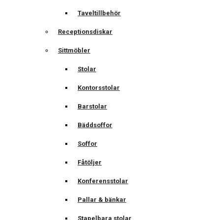
Taveltillbehör
Receptionsdiskar
Sittmöbler
Stolar
Kontorsstolar
Barstolar
Bäddsoffor
Soffor
Fåtöljer
Konferensstolar
Pallar & bänkar
Stapelbara stolar