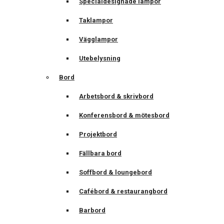
Specialdesignade lampor
Taklampor
Vägglampor
Utebelysning
Bord
Arbetsbord & skrivbord
Konferensbord & mötesbord
Projektbord
Fällbara bord
Soffbord & loungebord
Cafébord & restaurangbord
Barbord