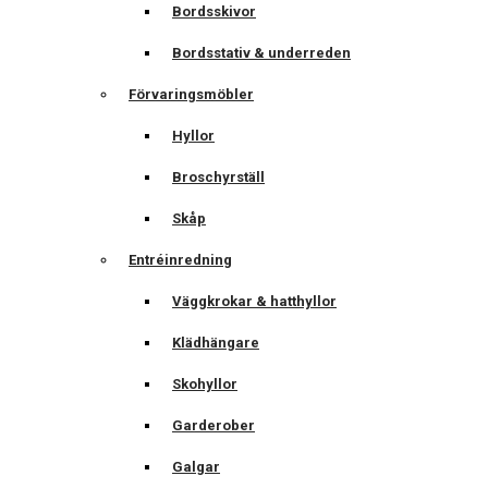
Bordsskivor
Bordsstativ & underreden
Förvaringsmöbler
Hyllor
Broschyrställ
Skåp
Entréinredning
Väggkrokar & hatthyllor
Klädhängare
Skohyllor
Garderober
Galgar