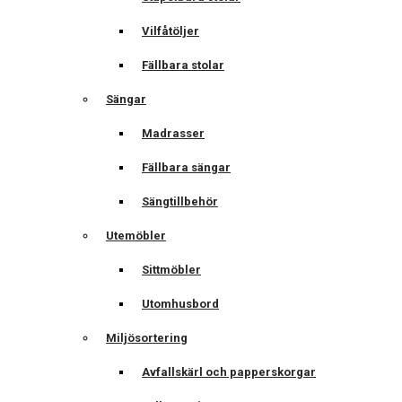
Vilfåtöljer
Fällbara stolar
Sängar
Madrasser
Fällbara sängar
Sängtillbehör
Utemöbler
Sittmöbler
Utomhusbord
Miljösortering
Avfallskärl och papperskorgar