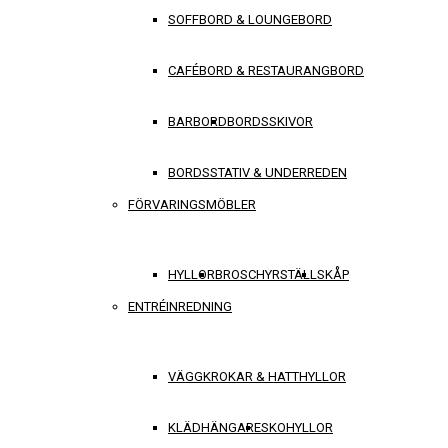
SOFFBORD & LOUNGEBORD
CAFÉBORD & RESTAURANGBORD
BARBORD
BORDSSKIVOR
BORDSSTATIV & UNDERREDEN
FÖRVARINGSMÖBLER
HYLLOR
BROSCHYRSTÄLL
SKÅP
ENTRÉINREDNING
VÄGGKROKAR & HATTHYLLOR
KLÄDHÄNGARE
SKOHYLLOR