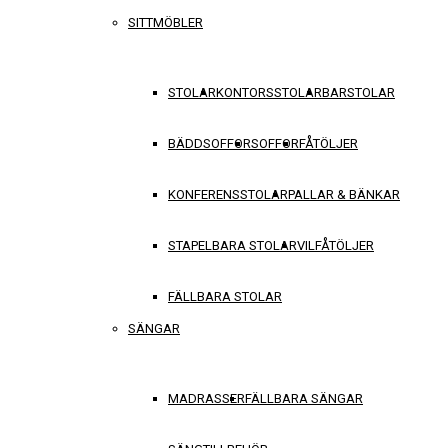
SITTMÖBLER
STOLAR
KONTORSSTOLAR
BARSTOLAR
BÄDDSOFFOR
SOFFOR
FÅTÖLJER
KONFERENSSTOLAR
PALLAR & BÄNKAR
STAPELBARA STOLAR
VILFÅTÖLJER
FÄLLBARA STOLAR
SÄNGAR
MADRASSER
FÄLLBARA SÄNGAR