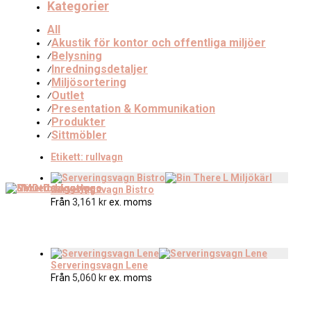
Kategorier
All
Akustik för kontor och offentliga miljöer
⁄
Belysning
⁄
Inredningsdetaljer
⁄
Miljösortering
⁄
Outlet
⁄
Presentation & Kommunikation
⁄
Produkter
⁄
Sittmöbler
⁄
Etikett:
rullvagn
Serveringsvagn Bistro
Från
3,161
kr
ex. moms
Serveringsvagn Lene
Från
5,060
kr
ex. moms