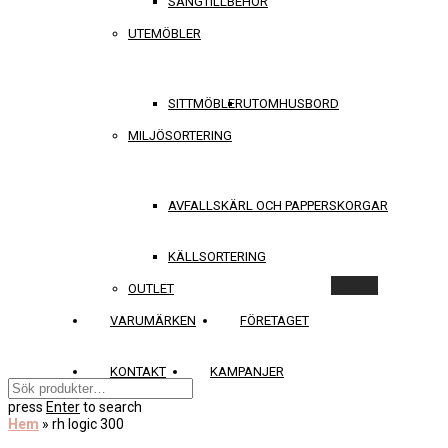
SÄNGTILLBEHÖR
UTEMÖBLER
SITTMÖBLER
UTOMHUSBORD
MILJÖSORTERING
AVFALLSKÄRL OCH PAPPERSKORGAR
KÄLLSORTERING
Rensa
OUTLET
VARUMÄRKEN
FÖRETAGET
KONTAKT
KAMPANJER
press
Enter
to search
Hem
»
rh logic 300