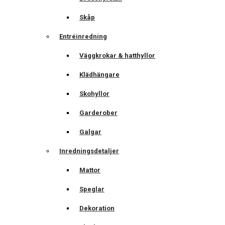
Skåp
Entréinredning
Väggkrokar & hatthyllor
Klädhängare
Skohyllor
Garderober
Galgar
Inredningsdetaljer
Mattor
Speglar
Dekoration