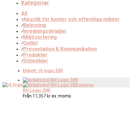
Kategorier
All
Akustik för kontor och offentliga miljöer
⁄
Belysning
⁄
Inredningsdetaljer
⁄
Miljösortering
⁄
Outlet
⁄
Presentation & Kommunikation
⁄
Produkter
⁄
Sittmöbler
⁄
Etikett:
rh logic 300
RH Logic 300
Från
11,357
kr
ex. moms