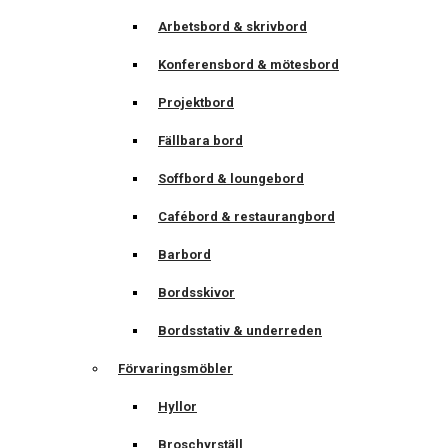
Arbetsbord & skrivbord
Konferensbord & mötesbord
Projektbord
Fällbara bord
Soffbord & loungebord
Cafébord & restaurangbord
Barbord
Bordsskivor
Bordsstativ & underreden
Förvaringsmöbler
Hyllor
Broschyrställ