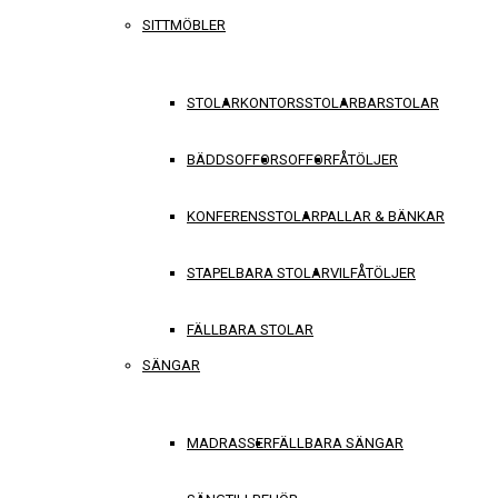
SITTMÖBLER
STOLAR
KONTORSSTOLAR
BARSTOLAR
BÄDDSOFFOR
SOFFOR
FÅTÖLJER
KONFERENSSTOLAR
PALLAR & BÄNKAR
STAPELBARA STOLAR
VILFÅTÖLJER
FÄLLBARA STOLAR
SÄNGAR
MADRASSER
FÄLLBARA SÄNGAR