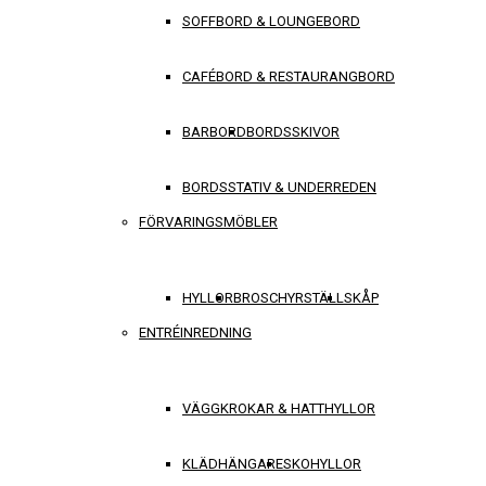
SOFFBORD & LOUNGEBORD
CAFÉBORD & RESTAURANGBORD
BARBORD
BORDSSKIVOR
BORDSSTATIV & UNDERREDEN
FÖRVARINGSMÖBLER
HYLLOR
BROSCHYRSTÄLL
SKÅP
ENTRÉINREDNING
VÄGGKROKAR & HATTHYLLOR
KLÄDHÄNGARE
SKOHYLLOR