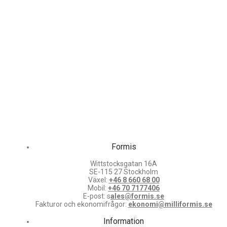
Formis
Wittstocksgatan 16A
SE-115 27 Stockholm
Växel:
+46 8 660 68 00
Mobil:
+46 70 7177406
E-post: s
ales@formis.se
Fakturor och ekonomifrågor:
ekonomi@milliformis.se
Information