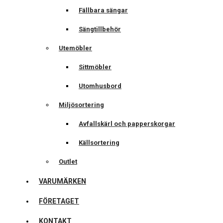
Fällbara sängar
Sängtillbehör
Utemöbler
Sittmöbler
Utomhusbord
Miljösortering
Avfallskärl och papperskorgar
Källsortering
Outlet
VARUMÄRKEN
FÖRETAGET
KONTAKT