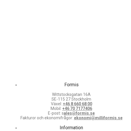
Formis
Wittstocksgatan 16A
SE-115 27 Stockholm
Växel:
+46 8 660 68 00
Mobil:
+46 70 7177406
E-post: s
ales@formis.se
Fakturor och ekonomifrågor:
ekonomi@milliformis.se
Information