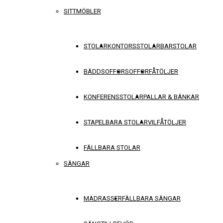
SITTMÖBLER
STOLAR
KONTORSSTOLAR
BARSTOLAR
BÄDDSOFFOR
SOFFOR
FÅTÖLJER
KONFERENSSTOLAR
PALLAR & BÄNKAR
STAPELBARA STOLAR
VILFÅTÖLJER
FÄLLBARA STOLAR
SÄNGAR
MADRASSER
FÄLLBARA SÄNGAR