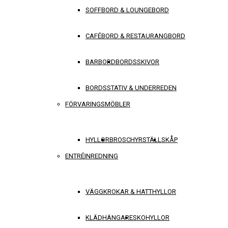
SOFFBORD & LOUNGEBORD
CAFÉBORD & RESTAURANGBORD
BARBORD
BORDSSKIVOR
BORDSSTATIV & UNDERREDEN
FÖRVARINGSMÖBLER
HYLLOR
BROSCHYRSTÄLL
SKÅP
ENTRÉINREDNING
VÄGGKROKAR & HATTHYLLOR
KLÄDHÄNGARE
SKOHYLLOR