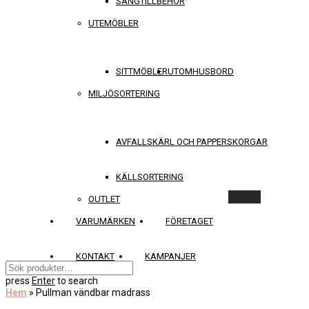
SÄNGTILLBEHÖR
UTEMÖBLER
SITTMÖBLER
UTOMHUSBORD
MILJÖSORTERING
AVFALLSKÄRL OCH PAPPERSKORGAR
KÄLLSORTERING
Rensa
OUTLET
VARUMÄRKEN
FÖRETAGET
KONTAKT
KAMPANJER
press
Enter
to search
Hem
»
Pullman vändbar madrass