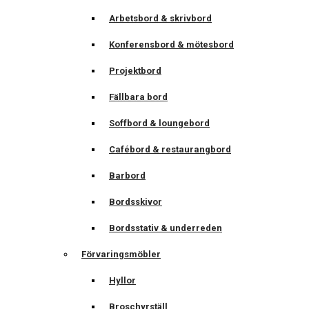
Arbetsbord & skrivbord
Konferensbord & mötesbord
Projektbord
Fällbara bord
Soffbord & loungebord
Cafébord & restaurangbord
Barbord
Bordsskivor
Bordsstativ & underreden
Förvaringsmöbler
Hyllor
Broschyrställ