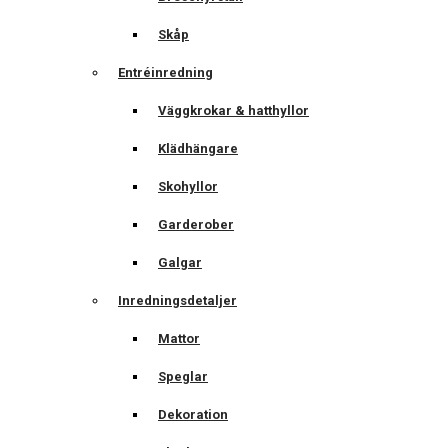
Skåp
Entréinredning
Väggkrokar & hatthyllor
Klädhängare
Skohyllor
Garderober
Galgar
Inredningsdetaljer
Mattor
Speglar
Dekoration