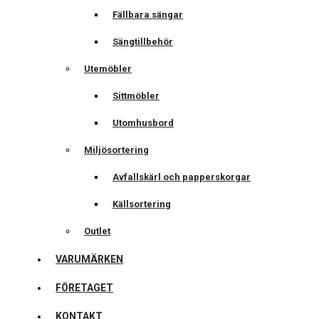
Fällbara sängar
Sängtillbehör
Utemöbler
Sittmöbler
Utomhusbord
Miljösortering
Avfallskärl och papperskorgar
Källsortering
Outlet
VARUMÄRKEN
FÖRETAGET
KONTAKT