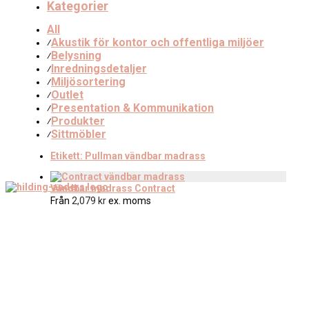
Kategorier
All
Akustik för kontor och offentliga miljöer
⁄
Belysning
⁄
Inredningsdetaljer
⁄
Miljösortering
⁄
Outlet
⁄
Presentation & Kommunikation
⁄
Produkter
⁄
Sittmöbler
⁄
Etikett:
Pullman vändbar madrass
Vändbar madrass Contract
Från
2,079
kr
ex. moms