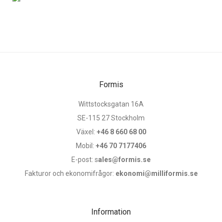
Formis
Wittstocksgatan 16A
SE-115 27 Stockholm
Växel:
+46 8 660 68 00
Mobil:
+46 70 7177406
E-post: s
ales@formis.se
Fakturor och ekonomifrågor:
ekonomi@milliformis.se
Information