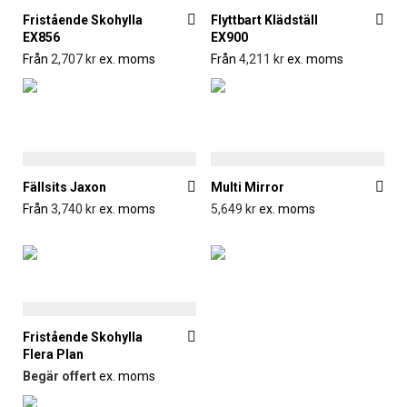
Fristående Skohylla
Flyttbart Klädställ
EX856
EX900
Från
2,707
kr
ex. moms
Från
4,211
kr
ex. moms
Fällsits Jaxon
Multi Mirror
Från
3,740
kr
ex. moms
5,649
kr
ex. moms
Fristående Skohylla
Flera Plan
Begär offert
ex. moms